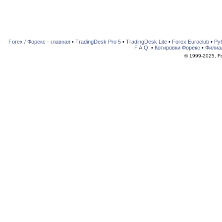
Forex / Форекс - главная
•
TradingDesk Pro 5
•
TradingDesk Lite
•
Forex Euroclub
•
Ру
F.A.Q.
•
Котировки Форекс
•
Филиа
© 1999-2025, For