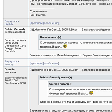
(проверенно), 80G, оперативки - гек, ну и матрица - шикарная.
IBM - на подхвате (экранчик маловат -14"), зато вес - всего 1,8 кг
_________________
С уважением,
Ваш Gremlin
Вернуться к
[профиль]
[сообщение]
началу
Dehtiar Gennady
Добавлено: Пн Сен 12, 2005 4:19 pm
Заголовок сообщения:
dealer's assistant
Gremlin писал(а):
Зарегистрирован:
С солидным запасом прочности, минимальными рискам
20.08.2001
Сообщения: 1546
трендовый цикл...
Откуда: Forex
Euroclub
Главное в семье это Мани Менеджмент!. Вернее "кто менеджер
Вернуться к
[профиль]
[сообщение]
началу
Gremlin
Добавлено: Пн Сен 12, 2005 4:23 pm
Заголовок сообщения:
академик
Dehtiar Gennady писал(а):
Зарегистрирован:
26.07.2004
Сообщения: 3037
Gremlin писал(а):
С солидным запасом прочности, минимальными 
4х-годичный трендовый цикл...
Главное в семье это Мани Менеджмент!. Вернее "кто м
Зарекаться не стану, потому как знаю цену ответственности и 