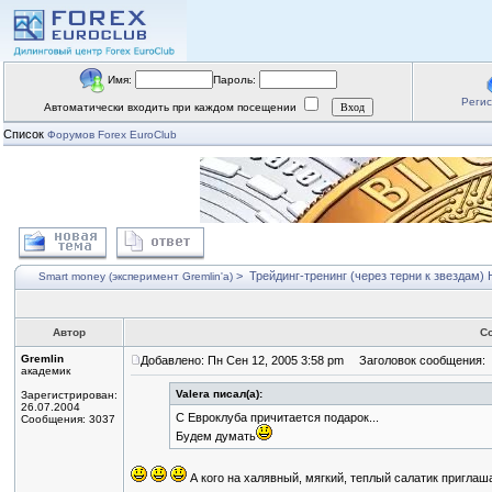
Имя:
Пароль:
Реги
Автоматически входить при каждом посещении
Список
Форумов Forex EuroClub
>
Трейдинг-тренинг (через терни к звездам)
Н
Smart money (эксперимент Gremlin'a)
Автор
С
Gremlin
Добавлено: Пн Сен 12, 2005 3:58 pm
Заголовок сообщения:
академик
Valera писал(а):
Зарегистрирован:
26.07.2004
С Евроклуба причитается подарок...
Сообщения: 3037
Будем думать
А кого на халявный, мягкий, теплый салатик пригла