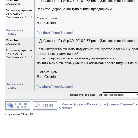
Gremlin
Добавлено: Пт Апр 30, 2010 2:33 pm
Заголовок сообщения:
академик
Всех трендеров, с наступающими праздниками!!!
Зарегистрирован:
_________________
26.07.2004
Сообщения: 3037
С уважением,
Ваш Gremlin
Вернуться к
[профиль]
[сообщение]
началу
Gremlin
Добавлено: Пт Апр 30, 2010 2:37 pm
Заголовок сообщения:
академик
Если интересно, то могу подключить "генератор случайных про
Зарегистрирован:
прогнозных рекомендаций.
26.07.2004
Сообщения: 3037
Только, чур, я при этом аналитику не подключаю.
До того момента, пока у меня не сложится своего видения на р
_________________
С уважением,
Ваш Gremlin
Вернуться к
[профиль]
[сообщение]
началу
Показать сообщения:
Список форумов Forex Форум | Форекс Евроклуб
»
Gremlin'a)
Страница
11
из
12