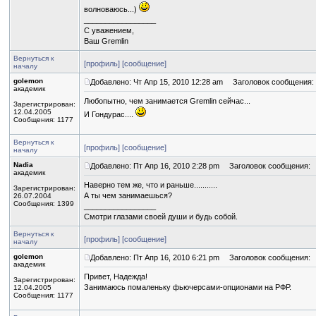
волноваюсь...)
_________________
С уважением,
Ваш Gremlin
Вернуться к
[профиль]
[сообщение]
началу
golemon
Добавлено: Чт Апр 15, 2010 12:28 am
Заголовок сообщения:
академик
Любопытно, чем занимается Gremlin сейчас...
Зарегистрирован:
12.04.2005
И Гондурас....
Сообщения: 1177
Вернуться к
[профиль]
[сообщение]
началу
Nadia
Добавлено: Пт Апр 16, 2010 2:28 pm
Заголовок сообщения:
академик
Наверно тем же, что и раньше...........
Зарегистрирован:
А ты чем занимаешься?
26.07.2004
Сообщения: 1399
_________________
Смотри глазами своей души и будь собой.
Вернуться к
[профиль]
[сообщение]
началу
golemon
Добавлено: Пт Апр 16, 2010 6:21 pm
Заголовок сообщения:
академик
Привет, Надежда!
Зарегистрирован:
Занимаюсь помаленьку фьючерсами-опционами на РФР.
12.04.2005
Сообщения: 1177