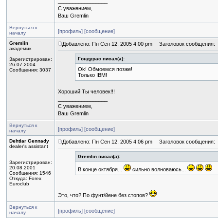
_________________
С уважением,
Ваш Gremlin
Вернуться к
[профиль]
[сообщение]
началу
Gremlin
Добавлено: Пн Сен 12, 2005 4:00 pm
Заголовок сообщения:
академик
Гондурас писал(а):
Зарегистрирован:
26.07.2004
Ok! Обмоемся позже!
Сообщения: 3037
Только IBM!
Хороший Ты человек!!!
_________________
С уважением,
Ваш Gremlin
Вернуться к
[профиль]
[сообщение]
началу
Dehtiar Gennady
Добавлено: Пн Сен 12, 2005 4:06 pm
Заголовок сообщения:
dealer's assistant
Gremlin писал(а):
Зарегистрирован:
20.08.2001
В конце октября...
сильно волноваюсь...
Сообщения: 1546
Откуда: Forex
Euroclub
Это, что? По фунт/йене без стопов?
Вернуться к
[профиль]
[сообщение]
началу