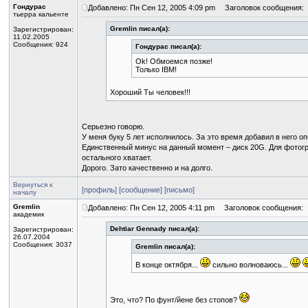
Гондурас
Добавлено: Пн Сен 12, 2005 4:09 pm
Заголовок сообщения:
тьерра кальенте
Gremlin писал(а):
Зарегистрирован:
11.02.2005
Сообщения: 924
Гондурас писал(а):
Ok! Обмоемся позже!
Только IBM!
Хороший Ты человек!!!
Серьезно говорю.
У меня буку 5 лет исполнилось. За это время добавил в него о
Единственный минус на данный момент – диск 20G. Для фотогр
остального хватает.
Дорого. Зато качественно и на долго.
Вернуться к
[профиль]
[сообщение]
[письмо]
началу
Gremlin
Добавлено: Пн Сен 12, 2005 4:11 pm
Заголовок сообщения:
академик
Dehtiar Gennady писал(а):
Зарегистрирован:
26.07.2004
Сообщения: 3037
Gremlin писал(а):
В конце октября...
сильно волноваюсь...
Это, что? По фунт/йене без стопов?