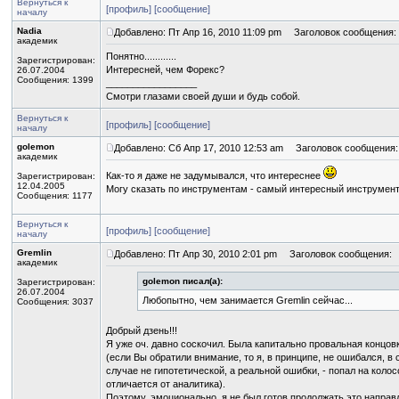
Вернуться к
[профиль]
[сообщение]
началу
Nadia
Добавлено: Пт Апр 16, 2010 11:09 pm
Заголовок сообщения:
академик
Понятно............
Зарегистрирован:
Интересней, чем Форекс?
26.07.2004
Сообщения: 1399
_________________
Смотри глазами своей души и будь собой.
Вернуться к
[профиль]
[сообщение]
началу
golemon
Добавлено: Сб Апр 17, 2010 12:53 am
Заголовок сообщения:
академик
Как-то я даже не задумывался, что интереснее
Зарегистрирован:
12.04.2005
Могу сказать по инструментам - самый интересный инструмент,
Сообщения: 1177
Вернуться к
[профиль]
[сообщение]
началу
Gremlin
Добавлено: Пт Апр 30, 2010 2:01 pm
Заголовок сообщения:
академик
golemon писал(а):
Зарегистрирован:
26.07.2004
Любопытно, чем занимается Gremlin сейчас...
Сообщения: 3037
Добрый дзень!!!
Я уже оч. давно соскочил. Была капитально провальная концовк
(если Вы обратили внимание, то я, в принципе, не ошибался, в 
случае не гипотетической, а реальной ошибки, - попал на кол
отличается от аналитика).
Поэтому, эмоционально, я не был готов продолжать это направл