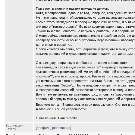
При этом, и знания и навыки никуда не делись.
Хотя, я попробовал недавно (с год, наверное, как) здесь же з
Нет того импульса и той мотивации, которая делала мои слова
Кроме этого, заглядывая в соседние прогнозные ветки, я был и
или иного "торгового дома". Во всех комментариях присутству
Точность и взвешенность не берусь оценивать, но и спорить осо
У меня сейчас постоянная, относительно спокойная работа и дл
неопределенности, особых внутренних переживаний и наблюдат
до того, как я соскочил.
Особо хочется отметить, тот неприятный факт, что в личку ст
никаких оснований и дикие предложения поделиться деньгами. 
Открыл одну неприятную особенность теории вероятности.
Поставил для себя в виде эксперимента "генератор случайных п
краткосрочных рекомендаций. Ни одной ошибочной вариации. Сел
прогнозы?", ели всё гораздо проще. Разумеется, следующие с
убыточными, но этого я проверять не стал. Знаю, что есть друг
заколачиваешь "бабло"... После подобных открытий, может запр
интерпретации итераций, разработки паттернов и выход на инса
Долги, тем не менее, не уменьшаются... и попытка "разрулить 
способный вернуть мне дух системных исследований и обретен
Вера уже не та... В свои силы и свои возможности. Сил нет и во
А главное 100%-ой уверенности.
С уважением, Ваш Gremlin.
Вернуться к
[профиль]
[сообщение]
началу