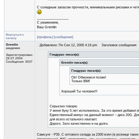
С солидным запасом прочности, минимальными рисками и четк
_________________
С уважением,
Ваш Gremlin
Вернуться к
[профиль]
[сообщение]
началу
Gremlin
Добавлено: Пн Сен 12, 2005 4:16 pm
Заголовок сообщения:
академик
Гондурас писал(а):
Зарегистрирован:
26.07.2004
Сообщения: 3037
Gremlin писал(а):
Гондурас писал(а):
Ok! Обмоемся позже!
Только IBM!
Хороший Ты человек!!!
Серьезно говорю.
У меня буку 5 лет исполнилось. За это время добавил 
Единственный минус на данный момент – диск 20G. Дл
для всего остального хватает.
Дорого. Зато качественно и на долго.
Самсунг - P35. С оптового склада за 2300 взял (в рознице таких п