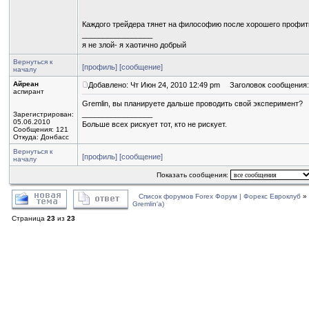
Каждого трейдера тянет на философию после хорошего профит
_________________
я не злой- я хаотично добрый
Вернуться к
[профиль]
[сообщение]
началу
Айреан
Добавлено: Чт Июн 24, 2010 12:49 pm
Заголовок сообщения:
аспирант
Gremlin, вы планируете дальше проводить свой эксперимент?
_________________
Зарегистрирован:
05.06.2010
Больше всех рискует тот, кто не рискует.
Сообщения: 121
Откуда: Донбасс
Вернуться к
[профиль]
[сообщение]
началу
Показать сообщения:
Список форумов Forex Форум | Форекс Евроклуб
»
Gremlin'a)
Страница
23
из
23