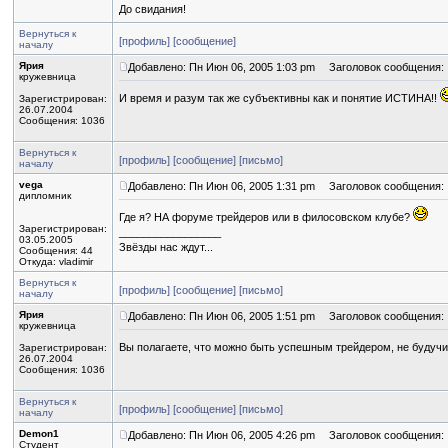
До свидания!
Вернуться к
[профиль]
[сообщение]
началу
Ярия
Добавлено: Пн Июн 06, 2005 1:03 pm
Заголовок сообщения:
кружевница
И время и разум так же субъективны как и понятие ИСТИНА!!
Зарегистрирован:
26.07.2004
Сообщения: 1036
Вернуться к
[профиль]
[сообщение]
[письмо]
началу
vega
Добавлено: Пн Июн 06, 2005 1:31 pm
Заголовок сообщения:
дипломник
Где я? НА форуме трейдеров или в филосовском клубе?
Зарегистрирован:
_________________
03.05.2005
Звёзды нас ждут...
Сообщения: 44
Откуда: vladimir
Вернуться к
[профиль]
[сообщение]
[письмо]
началу
Ярия
Добавлено: Пн Июн 06, 2005 1:51 pm
Заголовок сообщения:
кружевница
Вы полагаете, что можно быть успешным трейдером, не буду
Зарегистрирован:
26.07.2004
Сообщения: 1036
Вернуться к
[профиль]
[сообщение]
[письмо]
началу
Demon1
Добавлено: Пн Июн 06, 2005 4:26 pm
Заголовок сообщения:
Студент