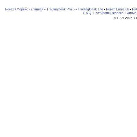
Forex / Форекс - главная
•
TradingDesk Pro 5
•
TradingDesk Lite
•
Forex Euroclub
•
Ру
F.A.Q.
•
Котировки Форекс
•
Филиа
© 1999-2025, For