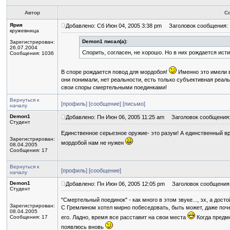
Автор
С
Ярия
Добавлено: Сб Июн 04, 2005 3:38 pm
Заголовок сообщения:
кружевница
Demon1 писал(а):
Зарегистрирован:
26.07.2004
Спорить, согласен, не хорошо. Но в них рождается исти
Сообщения: 1036
В споре рождается повод для мордобоя!
Именно это имели в
они понимали, нет реальности, есть только субъективная реа
свои споры смертельными поединками!
Вернуться к
[профиль]
[сообщение]
[письмо]
началу
Demon1
Добавлено: Пн Июн 06, 2005 11:25 am
Заголовок сообщения
Студент
Единственное серьезное оружие- это разум! А единственный в
Зарегистрирован:
мордобой нам не нужен
08.04.2005
Сообщения: 17
Вернуться к
[профиль]
[сообщение]
началу
Demon1
Добавлено: Пн Июн 06, 2005 12:05 pm
Заголовок сообщения
Студент
"Смертельный поединок" - как много в этом звуке..., эх, а дос
Зарегистрирован:
С Гремлином хотел мирно побеседовать, быть может, даже почер
08.04.2005
Сообщения: 17
его. Ладно, время все расставит на свои места
Когда предме
появлюсь вновь