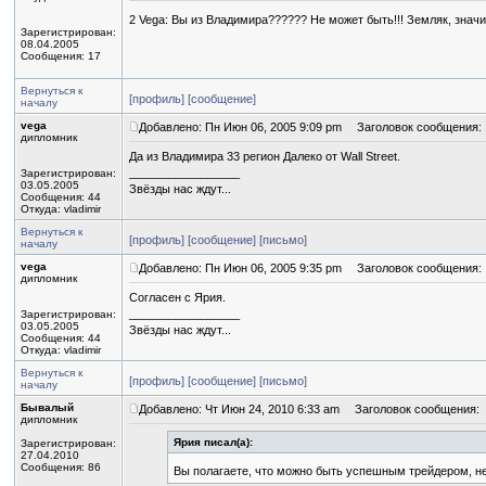
2 Vega: Вы из Владимира?????? Не может быть!!! Земляк, знач
Зарегистрирован:
08.04.2005
Сообщения: 17
Вернуться к
[профиль]
[сообщение]
началу
vega
Добавлено: Пн Июн 06, 2005 9:09 pm
Заголовок сообщения:
дипломник
Да из Владимира 33 регион Далеко от Wall Street.
_________________
Зарегистрирован:
03.05.2005
Звёзды нас ждут...
Сообщения: 44
Откуда: vladimir
Вернуться к
[профиль]
[сообщение]
[письмо]
началу
vega
Добавлено: Пн Июн 06, 2005 9:35 pm
Заголовок сообщения:
дипломник
Согласен с Ярия.
_________________
Зарегистрирован:
03.05.2005
Звёзды нас ждут...
Сообщения: 44
Откуда: vladimir
Вернуться к
[профиль]
[сообщение]
[письмо]
началу
Бывалый
Добавлено: Чт Июн 24, 2010 6:33 am
Заголовок сообщения:
дипломник
Ярия писал(а):
Зарегистрирован:
27.04.2010
Сообщения: 86
Вы полагаете, что можно быть успешным трейдером, 