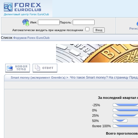
Имя:
Пароль:
Реги
Автоматически входить при каждом посещении
Список
Форумов Forex EuroClub
>
Что такое Smart money?
На страницу
Пред
Smart money (эксперимент Gremlin'a)
За последний квартал 
-25%
0%
25%
50%
более 100%
Всего проголосова