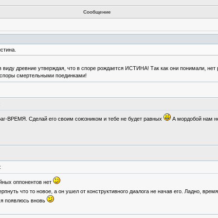
Сообщение
истина.
 виду древние утверждая, что в споре рождается ИСТИНА! Так как они понимали, нет 
 споры смертельными поединками!
:
раг-ВРЕМЯ. Сделай его своим союзником и тебе не будет равных
А мордобой нам н
:
тойных оппонентов нет
пнуть что то новое, а он ушел от конструктивного диалога не начав его. Ладно, врем
 я появлюсь вновь