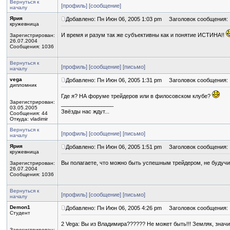
Вернуться к
[профиль]
[сообщение]
началу
Ярия
Добавлено: Пн Июн 06, 2005 1:03 pm
Заголовок сообщения:
кружевница
И время и разум так же субъективны как и понятие ИСТИНА!!
Зарегистрирован:
26.07.2004
Сообщения: 1036
Вернуться к
[профиль]
[сообщение]
[письмо]
началу
vega
Добавлено: Пн Июн 06, 2005 1:31 pm
Заголовок сообщения:
дипломник
Где я? НА форуме трейдеров или в филосовском клубе?
Зарегистрирован:
_________________
03.05.2005
Звёзды нас ждут...
Сообщения: 44
Откуда: vladimir
Вернуться к
[профиль]
[сообщение]
[письмо]
началу
Ярия
Добавлено: Пн Июн 06, 2005 1:51 pm
Заголовок сообщения:
кружевница
Вы полагаете, что можно быть успешным трейдером, не буду
Зарегистрирован:
26.07.2004
Сообщения: 1036
Вернуться к
[профиль]
[сообщение]
[письмо]
началу
Demon1
Добавлено: Пн Июн 06, 2005 4:26 pm
Заголовок сообщения:
Студент
2 Vega: Вы из Владимира?????? Не может быть!!! Земляк, знач
Зарегистрирован: