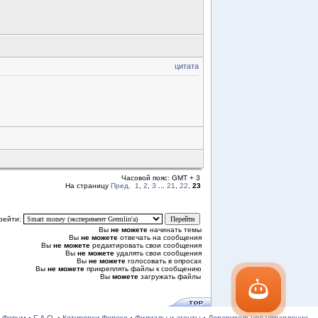
цитата
Часовой пояс: GMT + 3
На страницу
Пред.
1
,
2
,
3
...
21
,
22
,
23
рейти:
Вы
не можете
начинать темы
Вы
не можете
отвечать на сообщения
Вы
не можете
редактировать свои сообщения
Вы
не можете
удалять свои сообщения
Вы
не можете
голосовать в опросах
Вы
не можете
прикреплять файлы к сообщению
Вы
можете
загружать файлы