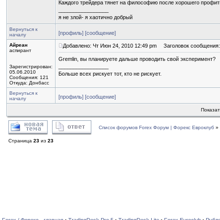
Каждого трейдера тянет на философию после хорошего профит
_________________
я не злой- я хаотично добрый
Вернуться к
[профиль]
[сообщение]
началу
Айреан
Добавлено: Чт Июн 24, 2010 12:49 pm
Заголовок сообщения:
аспирант
Gremlin, вы планируете дальше проводить свой эксперимент?
_________________
Зарегистрирован:
05.06.2010
Больше всех рискует тот, кто не рискует.
Сообщения: 121
Откуда: Донбасс
Вернуться к
[профиль]
[сообщение]
началу
Показат
Список форумов Forex Форум | Форекс Евроклуб
»
Страница
23
из
23