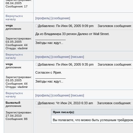
08.04.2005
Сообщения: 17
Вернуться к
[профиль]
[сообщение]
началу
vega
Добавлено: Пн Июн 06, 2005 9:09 pm
Заголовок сообщения:
дипломник
Да из Владимира 33 регион Далеко от Wall Street.
_________________
Зарегистрирован:
03.05.2005
Звёзды нас ждут...
Сообщения: 44
Откуда: vladimir
Вернуться к
[профиль]
[сообщение]
[письмо]
началу
vega
Добавлено: Пн Июн 06, 2005 9:35 pm
Заголовок сообщения:
дипломник
Согласен с Ярия.
_________________
Зарегистрирован:
03.05.2005
Звёзды нас ждут...
Сообщения: 44
Откуда: vladimir
Вернуться к
[профиль]
[сообщение]
[письмо]
началу
Бывалый
Добавлено: Чт Июн 24, 2010 6:33 am
Заголовок сообщения:
дипломник
Ярия писал(а):
Зарегистрирован:
27.04.2010
Сообщения: 86
Вы полагаете, что можно быть успешным трейдеро