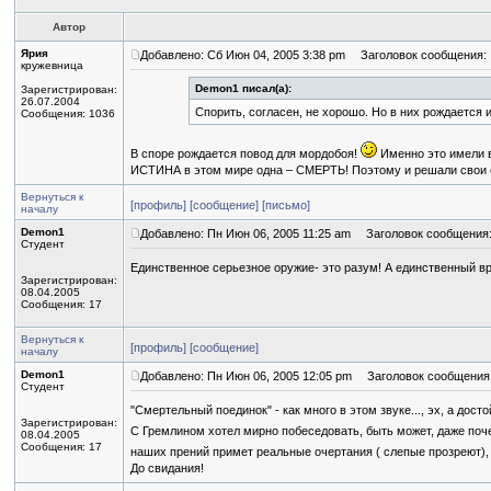
Автор
Ярия
Добавлено: Сб Июн 04, 2005 3:38 pm
Заголовок сообщения:
кружевница
Demon1 писал(а):
Зарегистрирован:
26.07.2004
Спорить, согласен, не хорошо. Но в них рождается 
Сообщения: 1036
В споре рождается повод для мордобоя!
Именно это имели в
ИСТИНА в этом мире одна – СМЕРТЬ! Поэтому и решали свои
Вернуться к
[профиль]
[сообщение]
[письмо]
началу
Demon1
Добавлено: Пн Июн 06, 2005 11:25 am
Заголовок сообщения
Студент
Единственное серьезное оружие- это разум! А единственный в
Зарегистрирован:
08.04.2005
Сообщения: 17
Вернуться к
[профиль]
[сообщение]
началу
Demon1
Добавлено: Пн Июн 06, 2005 12:05 pm
Заголовок сообщения
Студент
"Смертельный поединок" - как много в этом звуке..., эх, а дос
Зарегистрирован:
С Гремлином хотел мирно побеседовать, быть может, даже почер
08.04.2005
Сообщения: 17
наших прений примет реальные очертания ( слепые прозреют),
До свидания!