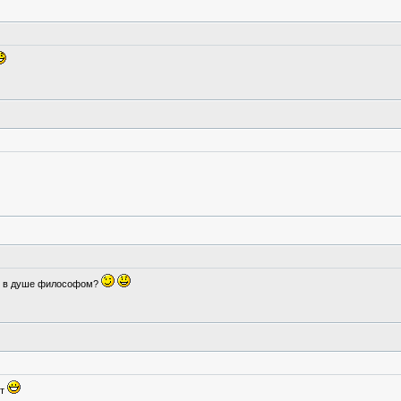
чи в душе философом?
ит