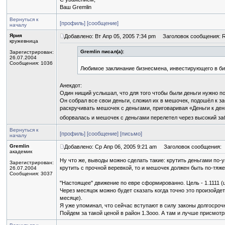
Ваш Gremlin
Вернуться к
[профиль]
[сообщение]
началу
Ярия
Добавлено: Вт Апр 05, 2005 7:34 pm
Заголовок сообщения: Re
кружевница
Gremlin писал(а):
Зарегистрирован:
26.07.2004
Сообщения: 1036
Любимое заклинание бизнесмена, инвестирующего в бизн
Анекдот:
Один нищий услышал, что для того чтобы были деньги нужно по
Он собрал все свои деньги, сложил их в мешочек, подошёл к за
раскручивать мешочек с деньгами, приговаривая «Деньги к де
оборвалась и мешочек с деньгами перелетел через высокий за
Вернуться к
[профиль]
[сообщение]
[письмо]
началу
Gremlin
Добавлено: Ср Апр 06, 2005 9:21 am
Заголовок сообщения:
академик
Ну что же, выводы можно сделать такие: крутить деньгами по-у
Зарегистрирован:
крутить с прочной веревкой, то и мешочек должен быть по-тяже
26.07.2004
Сообщения: 3037
"Настоящее" движение по евре сформированно. Цель - 1.1111 (
Через месяцок можно будет сказать когда точно это произойдет
месяце).
Я уже упоминал, что сейчас вступают в силу законы долгосрочн
Пойдем за такой ценой в район 1.3ооо. А там и лучше присмотр