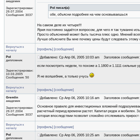
академик
Pol писал(а):
Зарегистрирован:
26.07.2004
обе, объясни подробнее на чем основываешься
Сообщения: 3037
На самом деле их четыре!!!
Ярия постоянно задаётся вопросом, для чего я так туманно из
Просто объяснений может быть тысяча плюс одно. Мнений всег
Лучше объясните Вы мне почему цены будут следовать этому с
Вернуться к
[профиль]
[сообщение]
началу
Pol
Добавлено: Ср Апр 06, 2005 10:03 am
Заголовок сообщения:
дипломник
если посмотреть недели, то похоже а 1.1800 и 1.1111 сильные
Зарегистрирован:
10.03.2005
Я не волшебник, а только учусь
Сообщения: 50
Вернуться к
[профиль]
[сообщение]
началу
Gremlin
Добавлено: Ср Апр 06, 2005 10:16 am
Заголовок сообщения:
академик
Основное правило для инвестиционных вложений подразумевае
Зарегистрирован:
расчетный период времени растет. Капитал редок и мобилен. З
26.07.2004
Сообщения: 3037
которая впоследствии позволит спокойно отслеживать прирост 
Вернуться к
[профиль]
[сообщение]
началу
Pol
Добавлено: Ср Апр 06, 2005 10:25 am
Заголовок сообщения:
дипломник