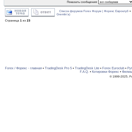
Показать сообщения:
Список форумов Forex Форум | Форекс Евроклуб
»
Gremlin'a)
Страница
1
из
23
Forex / Форекс - главная
•
TradingDesk Pro 5
•
TradingDesk Lite
•
Forex Euroclub
•
Ру
F.A.Q.
•
Котировки Форекс
•
Филиа
© 1999-2025, For