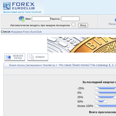
Имя:
Пароль:
Реги
Автоматически входить при каждом посещении
Список
Форумов Forex EuroClub
>
Что такое Smart money?
На страницу
1
,
2
,
Smart money (эксперимент Gremlin'a)
За последний квартал 
-25%
0%
25%
50%
более 100%
Всего проголосова