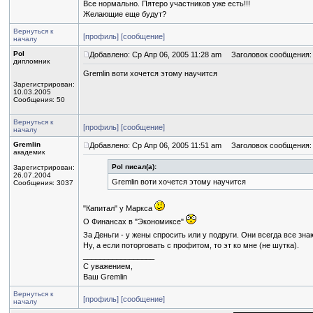
Все нормально. Пятеро участников уже есть!!!
Желающие еще будут?
Вернуться к
[профиль]
[сообщение]
началу
Pol
Добавлено: Ср Апр 06, 2005 11:28 am
Заголовок сообщения:
дипломник
Gremlin воти хочется этому научится
Зарегистрирован:
10.03.2005
Сообщения: 50
Вернуться к
[профиль]
[сообщение]
началу
Gremlin
Добавлено: Ср Апр 06, 2005 11:51 am
Заголовок сообщения:
академик
Pol писал(а):
Зарегистрирован:
26.07.2004
Gremlin воти хочется этому научится
Сообщения: 3037
"Капитал" у Маркса
О Финансах в "Экономиксе"
За Деньги - у жены спросить или у подруги. Они всегда все зн
Ну, а если поторговать с профитом, то эт ко мне (не шутка).
_________________
С уважением,
Ваш Gremlin
Вернуться к
[профиль]
[сообщение]
началу