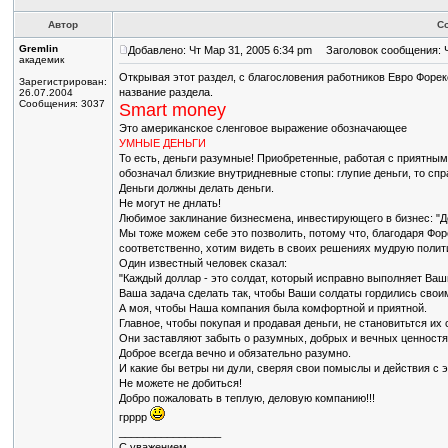
Автор
С
Gremlin
Добавлено: Чт Мар 31, 2005 6:34 pm
Заголовок сообщения: Ч
академик
Открывая этот раздел, с благословения работников Евро Форек
Зарегистрирован:
название раздела.
26.07.2004
Сообщения: 3037
Smart money
Это американское сленговое выражение обозначающее
УМНЫЕ ДЕНЬГИ
То есть, деньги разумные! Приобретенные, работая с приятны
обозначал близкие внутридневные стопы: глупие деньги, то спр
Деньги должны делать деньги.
Не могут не днлать!
Любимое заклинание бизнесмена, инвестирующего в бизнес: "Ден
Мы тоже можем себе это позволить, потому что, благодаря Фо
соответственно, хотим видеть в своих решениях мудрую полити
Один известный человек сказал:
"Каждый доллар - это солдат, который исправно выполняет Ваш
Ваша задача сделать так, чтобы Ваши солдаты гордились сво
А моя, чтобы Наша компания была комфортной и приятной.
Главное, чтобы покупая и продавая деньги, не становитьтся их 
Они заставляют забыть о разумных, добрых и вечных ценностя
Доброе всегда вечно и обязательно разумно.
И какие бы ветры ни дули, сверяя свои помыслы и действия с
Не можете не добиться!
Добро пожаловать в теплую, деловую компанию!!!
грррр
_________________
С уважением,