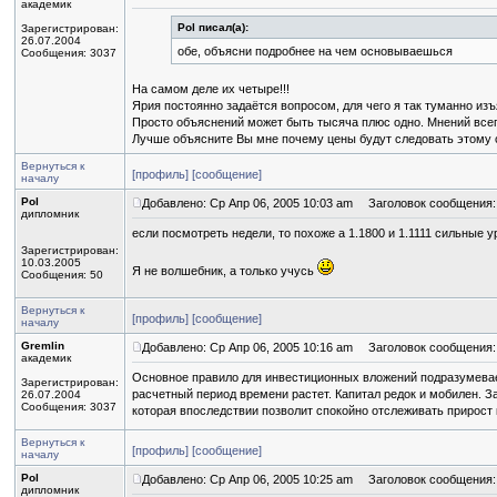
академик
Pol писал(а):
Зарегистрирован:
26.07.2004
обе, объясни подробнее на чем основываешься
Сообщения: 3037
На самом деле их четыре!!!
Ярия постоянно задаётся вопросом, для чего я так туманно из
Просто объяснений может быть тысяча плюс одно. Мнений всег
Лучше объясните Вы мне почему цены будут следовать этому с
Вернуться к
[профиль]
[сообщение]
началу
Pol
Добавлено: Ср Апр 06, 2005 10:03 am
Заголовок сообщения:
дипломник
если посмотреть недели, то похоже а 1.1800 и 1.1111 сильные
Зарегистрирован:
10.03.2005
Я не волшебник, а только учусь
Сообщения: 50
Вернуться к
[профиль]
[сообщение]
началу
Gremlin
Добавлено: Ср Апр 06, 2005 10:16 am
Заголовок сообщения:
академик
Основное правило для инвестиционных вложений подразумевае
Зарегистрирован:
расчетный период времени растет. Капитал редок и мобилен. З
26.07.2004
Сообщения: 3037
которая впоследствии позволит спокойно отслеживать прирост 
Вернуться к
[профиль]
[сообщение]
началу
Pol
Добавлено: Ср Апр 06, 2005 10:25 am
Заголовок сообщения:
дипломник