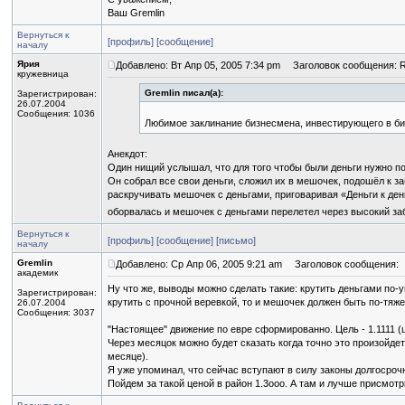
Ваш Gremlin
Вернуться к
[профиль]
[сообщение]
началу
Ярия
Добавлено: Вт Апр 05, 2005 7:34 pm
Заголовок сообщения: Re
кружевница
Gremlin писал(а):
Зарегистрирован:
26.07.2004
Сообщения: 1036
Любимое заклинание бизнесмена, инвестирующего в бизн
Анекдот:
Один нищий услышал, что для того чтобы были деньги нужно по
Он собрал все свои деньги, сложил их в мешочек, подошёл к за
раскручивать мешочек с деньгами, приговаривая «Деньги к де
оборвалась и мешочек с деньгами перелетел через высокий за
Вернуться к
[профиль]
[сообщение]
[письмо]
началу
Gremlin
Добавлено: Ср Апр 06, 2005 9:21 am
Заголовок сообщения:
академик
Ну что же, выводы можно сделать такие: крутить деньгами по-у
Зарегистрирован:
крутить с прочной веревкой, то и мешочек должен быть по-тяже
26.07.2004
Сообщения: 3037
"Настоящее" движение по евре сформированно. Цель - 1.1111 (
Через месяцок можно будет сказать когда точно это произойдет
месяце).
Я уже упоминал, что сейчас вступают в силу законы долгосрочн
Пойдем за такой ценой в район 1.3ооо. А там и лучше присмотр