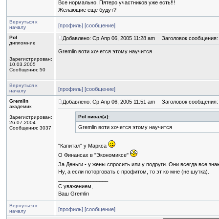
Все нормально. Пятеро участников уже есть!!!
Желающие еще будут?
Вернуться к
[профиль]
[сообщение]
началу
Pol
Добавлено: Ср Апр 06, 2005 11:28 am
Заголовок сообщения:
дипломник
Gremlin воти хочется этому научится
Зарегистрирован:
10.03.2005
Сообщения: 50
Вернуться к
[профиль]
[сообщение]
началу
Gremlin
Добавлено: Ср Апр 06, 2005 11:51 am
Заголовок сообщения:
академик
Pol писал(а):
Зарегистрирован:
26.07.2004
Gremlin воти хочется этому научится
Сообщения: 3037
"Капитал" у Маркса
О Финансах в "Экономиксе"
За Деньги - у жены спросить или у подруги. Они всегда все зн
Ну, а если поторговать с профитом, то эт ко мне (не шутка).
_________________
С уважением,
Ваш Gremlin
Вернуться к
[профиль]
[сообщение]
началу