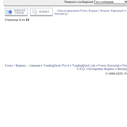
Показать сообщения:
Список форумов Forex Форум | Форекс Евроклуб
»
Gremlin'a)
Страница
1
из
23
Forex / Форекс - главная
•
TradingDesk Pro 5
•
TradingDesk Lite
•
Forex Euroclub
•
Ру
F.A.Q.
•
Котировки Форекс
•
Филиа
© 1999-2025, For