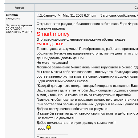
Автор
С
Gremlin
Добавлено: Чт Мар 31, 2005 6:34 pm
Заголовок сообщения: Ч
академик
Открывая этот раздел, с благословения работников Евро Форек
Зарегистрирован:
название раздела.
26.07.2004
Сообщения: 3037
Smart money
Это американское сленговое выражение обозначающее
УМНЫЕ ДЕНЬГИ
То есть, деньги разумные! Приобретенные, работая с приятны
обозначал близкие внутридневные стопы: глупие деньги, то спр
Деньги должны делать деньги.
Не могут не днлать!
Любимое заклинание бизнесмена, инвестирующего в бизнес: "Ден
Мы тоже можем себе это позволить, потому что, благодаря Фо
соответственно, хотим видеть в своих решениях мудрую полити
Один известный человек сказал:
"Каждый доллар - это солдат, который исправно выполняет Ваш
Ваша задача сделать так, чтобы Ваши солдаты гордились сво
А моя, чтобы Наша компания была комфортной и приятной.
Главное, чтобы покупая и продавая деньги, не становитьтся их 
Они заставляют забыть о разумных, добрых и вечных ценностя
Доброе всегда вечно и обязательно разумно.
И какие бы ветры ни дули, сверяя свои помыслы и действия с
Не можете не добиться!
Добро пожаловать в теплую, деловую компанию!!!
грррр
_________________
С уважением,