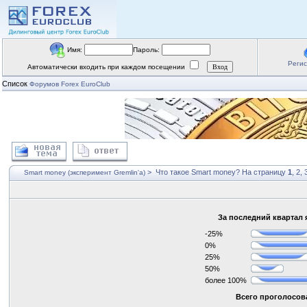
Имя:
Пароль:
Реги
Автоматически входить при каждом посещении
Список
Форумов Forex EuroClub
>
Что такое Smart money?
На страницу
1
,
2
,
Smart money (эксперимент Gremlin'a)
За последний квартал 
-25%
0%
25%
50%
более 100%
Всего проголосова