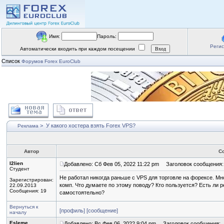
Имя:
Пароль:
Реги
Автоматически входить при каждом посещении
Список
Форумов Forex EuroClub
>
У какого хостера взять Forex VPS?
Реклама
Автор
С
I2lien
Добавлено: Сб Фев 05, 2022 11:22 pm
Заголовок сообщения: У
Студент
Не работал никогда раньше с VPS для торговле на форексе. Мно
Зарегистрирован:
комп. Что думаете по этому поводу? Кто пользуется? Есть ли 
22.09.2013
Сообщения: 19
самостоятельно?
Вернуться к
[профиль]
[сообщение]
началу
Esleme
Добавлено: Вс Фев 06, 2022 9:04 pm
Заголовок сообщения: