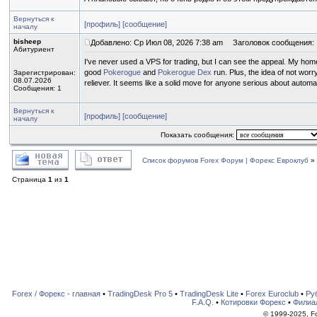
Вернуться к
[профиль]
[сообщение]
началу
bisheep
Добавлено: Ср Июл 08, 2026 7:38 am
Заголовок сообщения:
Абитуриент
I've never used a VPS for trading, but I can see the appeal. My home
good
Pokerogue
and
Pokerogue Dex
run. Plus, the idea of not wor
Зарегистрирован:
08.07.2026
reliever. It seems like a solid move for anyone serious about automated
Сообщения: 1
Вернуться к
[профиль]
[сообщение]
началу
Показать сообщения:
Список форумов Forex Форум | Форекс Евроклуб
»
Страница
1
из
1
Forex / Форекс - главная
•
TradingDesk Pro 5
•
TradingDesk Lite
•
Forex Euroclub
•
Ру
F.A.Q.
•
Котировки Форекс
•
Филиа
© 1999-2025, For