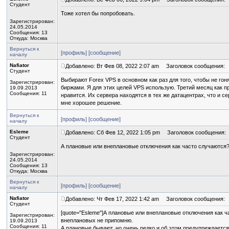
Студент
Тоже хотел бы попробовать.
Зарегистрирован:
24.05.2014
Сообщения: 13
Откуда: Москва
Вернуться к
[профиль]
[сообщение]
началу
Nafiator
Добавлено: Вт Фев 08, 2022 2:07 am
Заголовок сообщения:
Студент
Выбирают Forex VPS в основном как раз для того, чтобы не го
Зарегистрирован:
биржами. Я для этих целей VPS использую. Третий месяц как пр
19.09.2013
Сообщения: 11
нравится. Их сервера находятся в тех же датацентрах, что и с
мне хорошее решение.
Вернуться к
[профиль]
[сообщение]
началу
Esleme
Добавлено: Сб Фев 12, 2022 1:05 pm
Заголовок сообщения:
Студент
А плановые или внеплановые отключения как часто случаются
Зарегистрирован:
24.05.2014
Сообщения: 13
Откуда: Москва
Вернуться к
[профиль]
[сообщение]
началу
Nafiator
Добавлено: Чт Фев 17, 2022 1:42 am
Заголовок сообщения:
Студент
[quote="Esleme"]А плановые или внеплановые отключения как ча
Зарегистрирован:
внеплановых не припомню.
19.09.2013
Сообщения: 11
А плановые бывают, но очень редко и об этом предупреждается