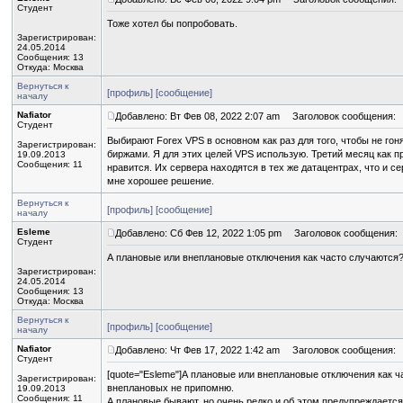
Студент
Тоже хотел бы попробовать.
Зарегистрирован:
24.05.2014
Сообщения: 13
Откуда: Москва
Вернуться к
[профиль]
[сообщение]
началу
Nafiator
Добавлено: Вт Фев 08, 2022 2:07 am
Заголовок сообщения:
Студент
Выбирают Forex VPS в основном как раз для того, чтобы не го
Зарегистрирован:
биржами. Я для этих целей VPS использую. Третий месяц как пр
19.09.2013
Сообщения: 11
нравится. Их сервера находятся в тех же датацентрах, что и с
мне хорошее решение.
Вернуться к
[профиль]
[сообщение]
началу
Esleme
Добавлено: Сб Фев 12, 2022 1:05 pm
Заголовок сообщения:
Студент
А плановые или внеплановые отключения как часто случаются
Зарегистрирован:
24.05.2014
Сообщения: 13
Откуда: Москва
Вернуться к
[профиль]
[сообщение]
началу
Nafiator
Добавлено: Чт Фев 17, 2022 1:42 am
Заголовок сообщения:
Студент
[quote="Esleme"]А плановые или внеплановые отключения как ча
Зарегистрирован:
внеплановых не припомню.
19.09.2013
Сообщения: 11
А плановые бывают, но очень редко и об этом предупреждается