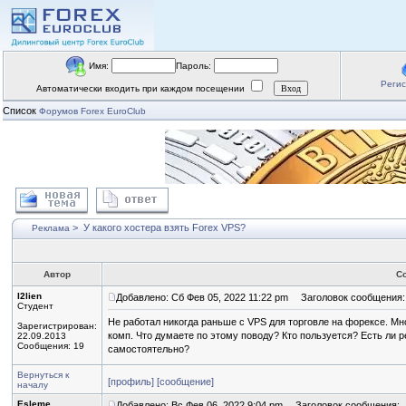
Имя:
Пароль:
Реги
Автоматически входить при каждом посещении
Список
Форумов Forex EuroClub
>
У какого хостера взять Forex VPS?
Реклама
Автор
С
I2lien
Добавлено: Сб Фев 05, 2022 11:22 pm
Заголовок сообщения: У
Студент
Не работал никогда раньше с VPS для торговле на форексе. Мно
Зарегистрирован:
комп. Что думаете по этому поводу? Кто пользуется? Есть ли 
22.09.2013
Сообщения: 19
самостоятельно?
Вернуться к
[профиль]
[сообщение]
началу
Esleme
Добавлено: Вс Фев 06, 2022 9:04 pm
Заголовок сообщения: