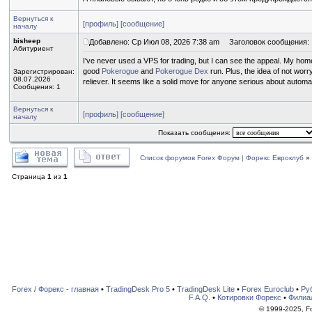
Вернуться к
[профиль]
[сообщение]
началу
bisheep
Добавлено: Ср Июл 08, 2026 7:38 am
Заголовок сообщения:
Абитуриент
I've never used a VPS for trading, but I can see the appeal. My home
good
Pokerogue
and
Pokerogue Dex
run. Plus, the idea of not wor
Зарегистрирован:
08.07.2026
reliever. It seems like a solid move for anyone serious about automated
Сообщения: 1
Вернуться к
[профиль]
[сообщение]
началу
Показать сообщения:
Список форумов Forex Форум | Форекс Евроклуб
»
Страница
1
из
1
Forex / Форекс - главная
•
TradingDesk Pro 5
•
TradingDesk Lite
•
Forex Euroclub
•
Ру
F.A.Q.
•
Котировки Форекс
•
Филиа
© 1999-2025, For