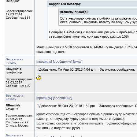
кандидат
Dagger 128 писал(а):
Зарегистрирован:
prohor82 писал(а):
19.03.2014
Сообщения: 384
Есть некоторая сумма в рублях куда можете пос
обесценились, покупать валюту по текущему кур
Поищите ПАММ-счет с маленьким риском и прибылью 5-
сверхприбыль конечно, но и риск просадки до 10%.
Маленький риск в 5-10 процентов в ПАММ, ну вы даете. 1-2% э
сольется под ноль.
Вернуться к
[профиль]
[сообщение]
[www]
началу
Юлия0211
Добавлено: Пн Апр 30, 2018 4:04 am
Заголовок сообщения:
профессор
Зарегистрирован:
01.03.2017
Сообщения: 430
Вернуться к
[профиль]
[сообщение]
началу
RRombak
Добавлено: Вт Окт 23, 2018 1:32 pm
Заголовок сообщения: Re
Студент
[quote="prohor82"]Есть некоторая сумма в рублях куда можете
Зарегистрирован:
валюту по текущему курсу рука не поднимается.[/quote]
12.09.2016
Сообщения: 27
Если только сохранить, чтобы не потерять, то диверсифицируй
Откуда: Москва
так сильно падает, как рубль.
Вернуться к