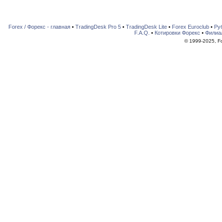
Forex / Форекс - главная
•
TradingDesk Pro 5
•
TradingDesk Lite
•
Forex Euroclub
•
Ру
F.A.Q.
•
Котировки Форекс
•
Филиа
© 1999-2025, For