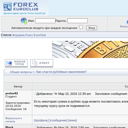
Имя:
Пароль:
Реги
Автоматически входить при каждом посещении
Список
Форумов Forex EuroClub
>
Как спасти рублёвые накопления?
Общие вопросы
Автор
С
prohor82
Добавлено: Чт Мар 10, 2016 12:39 am
Заголовок сообщения: 
Студент
Есть некоторая сумма в рублях куда можете посоветовать влож
Зарегистрирован:
текущему курсу рука не поднимается.
19.02.2016
Сообщения: 18
Вернуться к
[профиль]
[сообщение]
[www]
началу
Black
Добавлено: Вт Мар 15, 2016 7:55 pm
Заголовок сообщения: