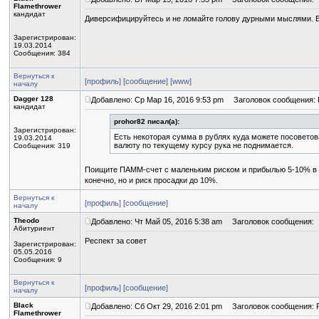
Flamethrower
кандидат
Диверсифицируйтесь и не ломайте голову дурными мыслями. В
Зарегистрирован:
19.03.2014
Сообщения: 384
Вернуться к
[профиль]
[сообщение]
[www]
началу
Dagger 128
Добавлено: Ср Мар 16, 2016 9:53 pm
Заголовок сообщения: R
кандидат
prohor82 писал(а):
Зарегистрирован:
Есть некоторая сумма в рублях куда можете посоветов
19.03.2014
валюту по текущему курсу рука не поднимается.
Сообщения: 319
Поищите ПАММ-счет с маленьким риском и прибылью 5-10% в м
конечно, но и риск просадки до 10%.
Вернуться к
[профиль]
[сообщение]
началу
Theodo
Добавлено: Чт Май 05, 2016 5:38 am
Заголовок сообщения:
Абитуриент
Респект за совет
Зарегистрирован:
05.05.2016
Сообщения: 9
Вернуться к
[профиль]
[сообщение]
началу
Black
Добавлено: Сб Окт 29, 2016 2:01 pm
Заголовок сообщения: R
Flamethrower