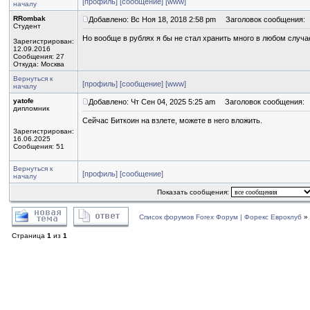
[профиль]
[сообщение]
[www]
началу
RRombak
Добавлено: Вс Ноя 18, 2018 2:58 pm
Заголовок сообщения:
Студент
Но вообще в рублях я бы не стал хранить много в любом случае
Зарегистрирован:
12.09.2016
Сообщения: 27
Откуда: Москва
Вернуться к
[профиль]
[сообщение]
[www]
началу
yatofe
Добавлено: Чт Сен 04, 2025 5:25 am
Заголовок сообщения:
дипломник
Сейчас Биткоин на взлете, можете в него вложить.
Зарегистрирован:
16.06.2025
Сообщения: 51
Вернуться к
[профиль]
[сообщение]
началу
Показать сообщения:
Список форумов Forex Форум | Форекс Евроклуб
»
Страница
1
из
1