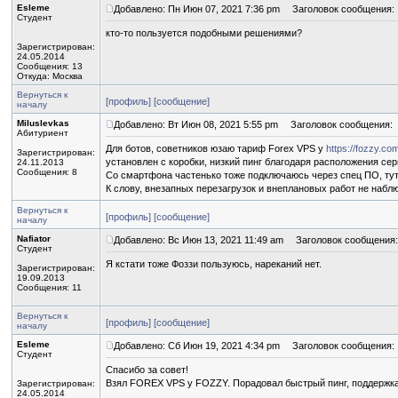
Esleme
Добавлено: Пн Июн 07, 2021 7:36 pm
Заголовок сообщения:
Студент
кто-то пользуется подобными решениями?
Зарегистрирован:
24.05.2014
Сообщения: 13
Откуда: Москва
Вернуться к
[профиль]
[сообщение]
началу
Miluslevkas
Добавлено: Вт Июн 08, 2021 5:55 pm
Заголовок сообщения:
Абитуриент
Для ботов, советников юзаю тариф Forex VPS у
https://fozzy.co
Зарегистрирован:
установлен с коробки, низкий пинг благодаря расположения се
24.11.2013
Сообщения: 8
Со смартфона частенько тоже подключаюсь через спец ПО, тут
К слову, внезапных перезагрузок и внеплановых работ не набл
Вернуться к
[профиль]
[сообщение]
началу
Nafiator
Добавлено: Вс Июн 13, 2021 11:49 am
Заголовок сообщения:
Студент
Я кстати тоже Фоззи пользуюсь, нареканий нет.
Зарегистрирован:
19.09.2013
Сообщения: 11
Вернуться к
[профиль]
[сообщение]
началу
Esleme
Добавлено: Сб Июн 19, 2021 4:34 pm
Заголовок сообщения:
Студент
Спасибо за совет!
Взял FOREX VPS у FOZZY. Порадовал быстрый пинг, поддержка 
Зарегистрирован:
24.05.2014