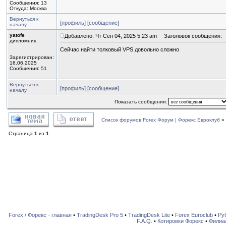
Сообщения: 13
Откуда: Москва
Вернуться к
[профиль]
[сообщение]
началу
yatofe
Добавлено: Чт Сен 04, 2025 5:23 am
Заголовок сообщения:
дипломник
Сейчас найти толковый VPS довольно сложно
Зарегистрирован:
16.06.2025
Сообщения: 51
Вернуться к
[профиль]
[сообщение]
началу
Показать сообщения:
Список форумов Forex Форум | Форекс Евроклуб
»
Страница
1
из
1
Forex / Форекс - главная
•
TradingDesk Pro 5
•
TradingDesk Lite
•
Forex Euroclub
•
Ру
F.A.Q.
•
Котировки Форекс
•
Филиа