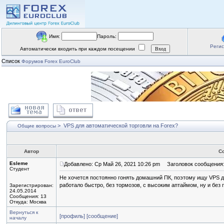
Имя:
Пароль:
Реги
Автоматически входить при каждом посещении
Список
Форумов Forex EuroClub
>
VPS для автоматической торговли на Forex?
Общие вопросы
Автор
С
Esleme
Добавлено: Ср Май 26, 2021 10:26 pm
Заголовок сообщения: 
Студент
Не хочется постоянно гонять домашний ПК, поэтому ищу VPS дл
работало быстро, без тормозов, с высоким аптаймом, ну и бе
Зарегистрирован:
24.05.2014
Сообщения: 13
Откуда: Москва
Вернуться к
[профиль]
[сообщение]
началу