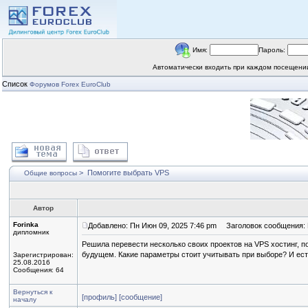
Имя:
Пароль:
Автоматически входить при каждом посещен
Список
Форумов Forex EuroClub
>
Помогите выбрать VPS
Общие вопросы
Автор
Forinka
Добавлено: Пн Июн 09, 2025 7:46 pm
Заголовок сообщения: 
дипломник
Решила перевести несколько своих проектов на VPS хостинг, п
будущем. Какие параметры стоит учитывать при выборе? И ес
Зарегистрирован:
25.08.2016
Сообщения: 64
Вернуться к
[профиль]
[сообщение]
началу