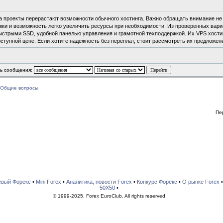
 проекты перерастают возможности обычного хостинга. Важно обращать внимание не то
жки и возможность легко увеличить ресурсы при необходимости. Из проверенных вари
ыстрыми SSD, удобной панелью управления и грамотной техподдержкой. Их VPS хостин
оступной цене. Если хотите надежность без переплат, стоит рассмотреть их предложен
ь сообщения:
Общие вопросы
Пе
евый Форекс
•
Mini Forex
•
Аналитика, новости Forex
•
Конкурс Форекс
•
О рынке Forex
50X50
•
© 1999-2025, Forex EuroClub. All rights reserved