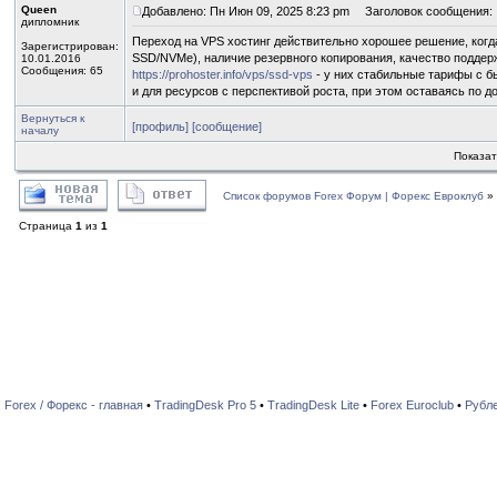
Queen
Добавлено: Пн Июн 09, 2025 8:23 pm
Заголовок сообщения:
дипломник
Переход на VPS хостинг действительно хорошее решение, когда
Зарегистрирован:
SSD/NVMe), наличие резервного копирования, качество поддер
10.01.2016
Сообщения: 65
https://prohoster.info/vps/ssd-vps
- у них стабильные тарифы с б
и для ресурсов с перспективой роста, при этом оставаясь по д
Вернуться к
[профиль]
[сообщение]
началу
Показат
Список форумов Forex Форум | Форекс Евроклуб
»
Страница
1
из
1
Forex / Форекс - главная
•
TradingDesk Pro 5
•
TradingDesk Lite
•
Forex Euroclub
•
Рубл