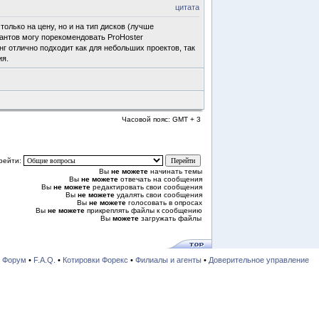
цитата
лько на цену, но и на тип дисков (лучше
антов могу порекомендовать ProHoster
г отлично подходит как для небольших проектов, так
ия.
Часовой пояс: GMT + 3
рейти:
Вы
не можете
начинать темы
Вы
не можете
отвечать на сообщения
Вы
не можете
редактировать свои сообщения
Вы
не можете
удалять свои сообщения
Вы
не можете
голосовать в опросах
Вы
не можете
прикреплять файлы к сообщению
Вы
можете
загружать файлы
•
Форум
•
F.A.Q.
•
Котировки Форекс
•
Филиалы и агенты
•
Доверительное управление