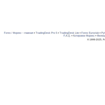
Forex / Форекс - главная
•
TradingDesk Pro 5
•
TradingDesk Lite
•
Forex Euroclub
•
Ру
F.A.Q.
•
Котировки Форекс
•
Филиа
© 1999-2025, For