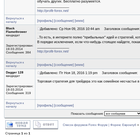
обучать других. Бесплатно разумеется.
_________________
http://profit-forex.net/
Вернуться к
[профиль]
[сообщение]
[www]
началу
Black
Добавлено: Ср Ноя 09, 2016 10:44 am
Заголовок сообщения:
Flamethrower
кандидат
..То есть, в интернете полно "прибыльных" идей и стратегий,
В порядке исключения, если что-нибудь стоящее найдете, покажи
Зарегистрирован:
_________________
19.03.2014
http://profit-forex.net/
Сообщения: 384
Вернуться к
[профиль]
[сообщение]
[www]
началу
Dagger 128
Добавлено: Пт Ноя 18, 2016 1:19 pm
Заголовок сообщения:
кандидат
Торговая стратегия для трейдера это как семейное несчастье в
Зарегистрирован:
19.03.2014
Сообщения: 319
Вернуться к
[профиль]
[сообщение]
началу
Показать сообщения:
Список форумов Forex Форум | Форекс Евроклуб
»
Страница
1
из
1