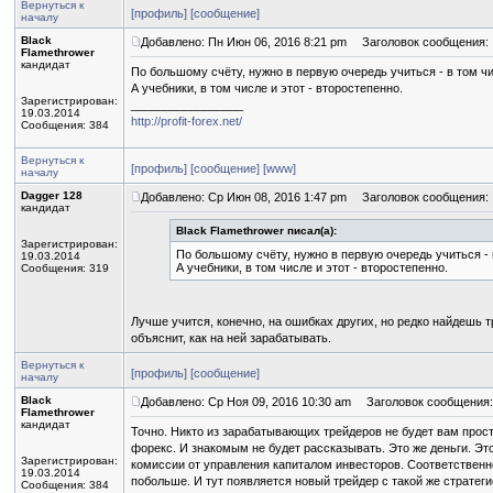
Вернуться к
[профиль]
[сообщение]
началу
Black
Добавлено: Пн Июн 06, 2016 8:21 pm
Заголовок сообщения:
Flamethrower
кандидат
По большому счёту, нужно в первую очередь учиться - в том ч
А учебники, в том числе и этот - второстепенно.
Зарегистрирован:
_________________
19.03.2014
http://profit-forex.net/
Сообщения: 384
Вернуться к
[профиль]
[сообщение]
[www]
началу
Dagger 128
Добавлено: Ср Июн 08, 2016 1:47 pm
Заголовок сообщения:
кандидат
Black Flamethrower писал(а):
Зарегистрирован:
По большому счёту, нужно в первую очередь учиться - 
19.03.2014
А учебники, в том числе и этот - второстепенно.
Сообщения: 319
Лучше учится, конечно, на ошибках других, но редко найдешь т
объяснит, как на ней зарабатывать.
Вернуться к
[профиль]
[сообщение]
началу
Black
Добавлено: Ср Ноя 09, 2016 10:30 am
Заголовок сообщения:
Flamethrower
кандидат
Точно. Никто из зарабатывающих трейдеров не будет вам прос
форекс. И знакомым не будет рассказывать. Это же деньги. Эт
Зарегистрирован:
комиссии от управления капиталом инвесторов. Соответственно
19.03.2014
побольше. И тут появляется новый трейдер с такой же стратеги
Сообщения: 384