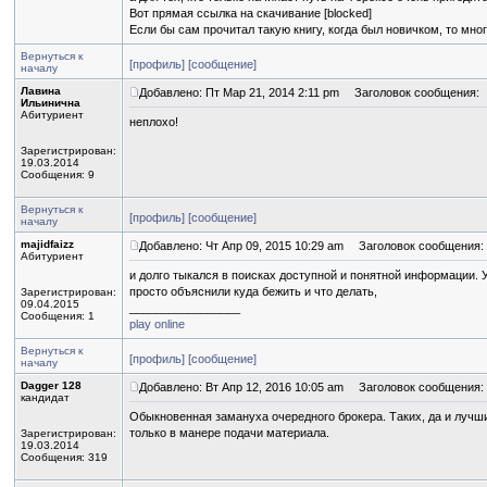
Вот прямая ссылка на скачивание [blocked]
Если бы сам прочитал такую книгу, когда был новичком, то мно
Вернуться к
[профиль]
[сообщение]
началу
Лавина
Добавлено: Пт Мар 21, 2014 2:11 pm
Заголовок сообщения:
Ильинична
Абитуриент
неплохо!
Зарегистрирован:
19.03.2014
Сообщения: 9
Вернуться к
[профиль]
[сообщение]
началу
majidfaizz
Добавлено: Чт Апр 09, 2015 10:29 am
Заголовок сообщения:
Абитуриент
и долго тыкался в поисках доступной и понятной информации. 
просто объяснили куда бежить и что делать,
Зарегистрирован:
09.04.2015
_________________
Сообщения: 1
play online
Вернуться к
[профиль]
[сообщение]
началу
Dagger 128
Добавлено: Вт Апр 12, 2016 10:05 am
Заголовок сообщения:
кандидат
Обыкновенная замануха очередного брокера. Таких, да и лучши
только в манере подачи материала.
Зарегистрирован:
19.03.2014
Сообщения: 319