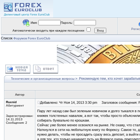
Имя:
Пароль:
Реги
Автоматически входить при каждом посещении
Список
Форумов Forex EuroClub
>
Рекомендую тем, кто хочет зарабаты
Технические и организационные вопросы
Автор
С
Ruxnid
Добавлено: Чт Ноя 14, 2013 3:30 pm
Заголовок сообщения: Р
Абитуриент
Пару лет назад сам был зеленым новичком и долго тыкался в 
книжек толстенных навалом, а вот так, чтобы просто объяснили
Зарегистрирован:
14.11.2013
собирать буквально по крошкам.
Сообщения: 2
Сейчас уже более менее освоился на рынке. Не скажу, что ста
Наткнулся в сети на любопытную книгу по Форексу. Самое то, д
нужно делать, чтобы не просадить сразу весь депозит, а выйти
а для тех, кто только начинает путь на Форексе очень пригодитс