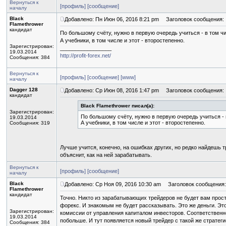
Вернуться к
[профиль]
[сообщение]
началу
Black
Добавлено: Пн Июн 06, 2016 8:21 pm
Заголовок сообщения:
Flamethrower
кандидат
По большому счёту, нужно в первую очередь учиться - в том ч
А учебники, в том числе и этот - второстепенно.
Зарегистрирован:
_________________
19.03.2014
http://profit-forex.net/
Сообщения: 384
Вернуться к
[профиль]
[сообщение]
[www]
началу
Dagger 128
Добавлено: Ср Июн 08, 2016 1:47 pm
Заголовок сообщения:
кандидат
Black Flamethrower писал(а):
Зарегистрирован:
По большому счёту, нужно в первую очередь учиться - 
19.03.2014
А учебники, в том числе и этот - второстепенно.
Сообщения: 319
Лучше учится, конечно, на ошибках других, но редко найдешь т
объяснит, как на ней зарабатывать.
Вернуться к
[профиль]
[сообщение]
началу
Black
Добавлено: Ср Ноя 09, 2016 10:30 am
Заголовок сообщения:
Flamethrower
кандидат
Точно. Никто из зарабатывающих трейдеров не будет вам прос
форекс. И знакомым не будет рассказывать. Это же деньги. Эт
Зарегистрирован:
комиссии от управления капиталом инвесторов. Соответственно
19.03.2014
побольше. И тут появляется новый трейдер с такой же стратеги
Сообщения: 384