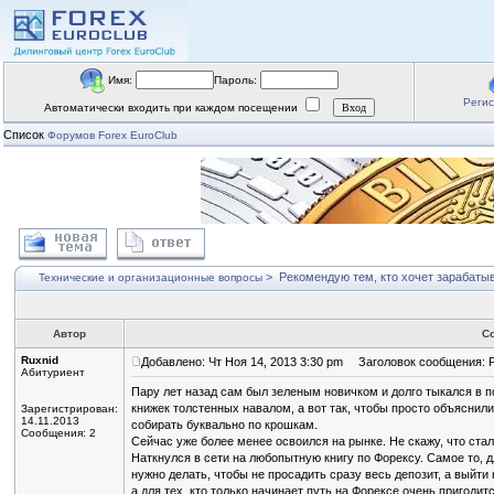
Имя:
Пароль:
Реги
Автоматически входить при каждом посещении
Список
Форумов Forex EuroClub
>
Рекомендую тем, кто хочет зарабаты
Технические и организационные вопросы
Автор
С
Ruxnid
Добавлено: Чт Ноя 14, 2013 3:30 pm
Заголовок сообщения: Р
Абитуриент
Пару лет назад сам был зеленым новичком и долго тыкался в 
книжек толстенных навалом, а вот так, чтобы просто объяснили
Зарегистрирован:
14.11.2013
собирать буквально по крошкам.
Сообщения: 2
Сейчас уже более менее освоился на рынке. Не скажу, что ста
Наткнулся в сети на любопытную книгу по Форексу. Самое то, д
нужно делать, чтобы не просадить сразу весь депозит, а выйти
а для тех, кто только начинает путь на Форексе очень пригодитс