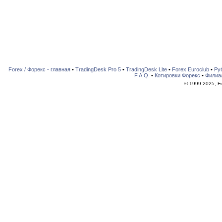
Forex / Форекс - главная
•
TradingDesk Pro 5
•
TradingDesk Lite
•
Forex Euroclub
•
Ру
F.A.Q.
•
Котировки Форекс
•
Филиа
© 1999-2025, For