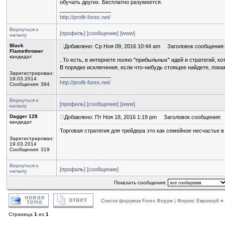
обучать других. Бесплатно разумеется.
_________________
http://profit-forex.net/
Вернуться к
[профиль]
[сообщение]
[www]
началу
Black
Добавлено: Ср Ноя 09, 2016 10:44 am
Заголовок сообщения:
Flamethrower
кандидат
..То есть, в интернете полно "прибыльных" идей и стратегий,
В порядке исключения, если что-нибудь стоящее найдете, покажи
Зарегистрирован:
_________________
19.03.2014
http://profit-forex.net/
Сообщения: 384
Вернуться к
[профиль]
[сообщение]
[www]
началу
Dagger 128
Добавлено: Пт Ноя 18, 2016 1:19 pm
Заголовок сообщения:
кандидат
Торговая стратегия для трейдера это как семейное несчастье в
Зарегистрирован:
19.03.2014
Сообщения: 319
Вернуться к
[профиль]
[сообщение]
началу
Показать сообщения:
Список форумов Forex Форум | Форекс Евроклуб
»
Страница
1
из
1