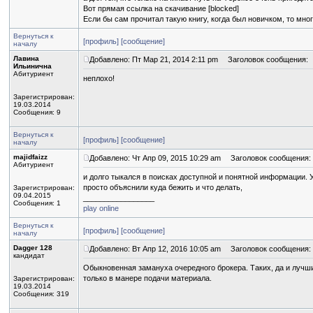
Вот прямая ссылка на скачивание [blocked]
Если бы сам прочитал такую книгу, когда был новичком, то мно
Вернуться к
[профиль]
[сообщение]
началу
Лавина
Добавлено: Пт Мар 21, 2014 2:11 pm
Заголовок сообщения:
Ильинична
Абитуриент
неплохо!
Зарегистрирован:
19.03.2014
Сообщения: 9
Вернуться к
[профиль]
[сообщение]
началу
majidfaizz
Добавлено: Чт Апр 09, 2015 10:29 am
Заголовок сообщения:
Абитуриент
и долго тыкался в поисках доступной и понятной информации. 
просто объяснили куда бежить и что делать,
Зарегистрирован:
09.04.2015
_________________
Сообщения: 1
play online
Вернуться к
[профиль]
[сообщение]
началу
Dagger 128
Добавлено: Вт Апр 12, 2016 10:05 am
Заголовок сообщения:
кандидат
Обыкновенная замануха очередного брокера. Таких, да и лучши
только в манере подачи материала.
Зарегистрирован:
19.03.2014
Сообщения: 319