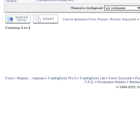
началу
Показать сообщения:
Список форумов Forex Форум | Форекс Евроклуб
»
Страница
1
из
1
Forex / Форекс - главная
•
TradingDesk Pro 5
•
TradingDesk Lite
•
Forex Euroclub
•
Ру
F.A.Q.
•
Котировки Форекс
•
Филиа
© 1999-2025, For