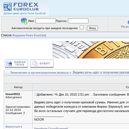
Имя:
Пароль:
Реги
Автоматически входить при каждом посещении
Список
Форумов Forex EuroClub
>
Видимо речь идет о получении призо
Технические и организационные вопросы
Автор
С
hnoor0011
Добавлено: Чт Дек 10, 2015 2:51 pm
Заголовок сообщения: Ви
Абитуриент
Видимо речь идет о получении призовой суммы. Именно для э
данных победителя конкурса от компании Форекс Евроклуб, вот
Зарегистрирован:
10.12.2015
Во всех остальных случаях для перевода достаточно начальног
Сообщения: 2
_________________
NOOR
Вернуться к
[профиль]
[сообщение]