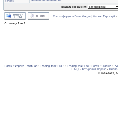
началу
Показать сообщения:
Список форумов Forex Форум | Форекс Евроклуб
»
Страница
1
из
1
Forex / Форекс - главная
•
TradingDesk Pro 5
•
TradingDesk Lite
•
Forex Euroclub
•
Ру
F.A.Q.
•
Котировки Форекс
•
Филиа
© 1999-2025, For