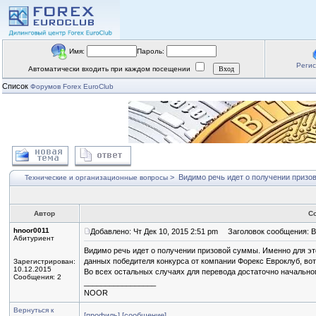
Имя:
Пароль:
Реги
Автоматически входить при каждом посещении
Список
Форумов Forex EuroClub
>
Видимо речь идет о получении призо
Технические и организационные вопросы
Автор
С
hnoor0011
Добавлено: Чт Дек 10, 2015 2:51 pm
Заголовок сообщения: Ви
Абитуриент
Видимо речь идет о получении призовой суммы. Именно для э
данных победителя конкурса от компании Форекс Евроклуб, вот
Зарегистрирован:
10.12.2015
Во всех остальных случаях для перевода достаточно начальног
Сообщения: 2
_________________
NOOR
Вернуться к
[профиль]
[сообщение]