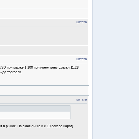
цитата
цитата
SD при марже 1:100 получаем цену сделки 11,2$
ида торговли.
цитата
т в рынок. На скальпинге и с 10 баксов народ