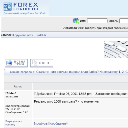
Имя:
Пароль:
Автоматически входить при каждом посещен
Список
Форумов Forex EuroClub
>
Скажите - кто сколько на реал клал бабок?
На страницу
1
,
2
С
Общие вопросы
Автор
*Slider*
Добавлено: Пт Июл 06, 2001 12:38 pm
Заголовок сообщения
аспирант
Реально ли с 1000 выиграть? - по моему нет!
Зарегистрирован:
25.06.2001
Сообщения: 190
Вернуться к
[профиль]
[сообщение]
началу