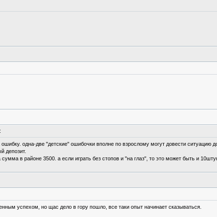
:
а ошибку. одна-две "детские" ошибочки вполне по взрослому могут довести ситуацию д
й депозит.
 сумма в районе 3500. а если играть без стопов и "на глаз", то это может быть и 10штук
енным успехом, но щас дело в гору пошло, все таки опыт начинает сказываться.