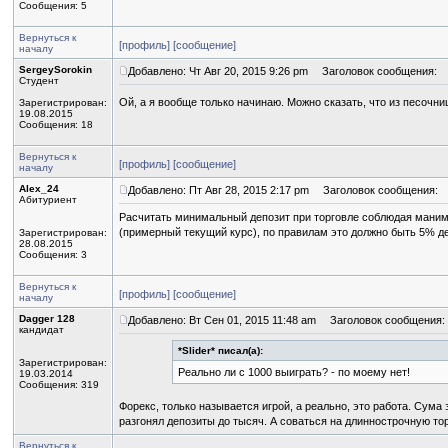
Сообщения: 5
Вернуться к
[профиль]
[сообщение]
началу
SergeySorokin
Добавлено: Чт Авг 20, 2015 9:26 pm
Заголовок сообщения:
Студент
Ой, а я вообще только начинаю. Можно сказать, что из песочн
Зарегистрирован:
19.08.2015
Сообщения: 18
Вернуться к
[профиль]
[сообщение]
началу
Alex_24
Добавлено: Пт Авг 28, 2015 2:17 pm
Заголовок сообщения:
Абитуриент
Расчитать минимальный депозит при торговле соблюдая маниме
(примерный текущий курс), по правилам это должно быть 5% де
Зарегистрирован:
28.08.2015
Сообщения: 3
Вернуться к
[профиль]
[сообщение]
началу
Dagger 128
Добавлено: Вт Сен 01, 2015 11:48 am
Заголовок сообщения:
кандидат
*Slider* писал(а):
Зарегистрирован:
Реально ли с 1000 выиграть? - по моему нет!
19.03.2014
Сообщения: 319
Форекс, только называется игрой, а реально, это работа. Сума 
разгонял депозиты до тысяч. А соваться на длиннострочную то
Вернуться к