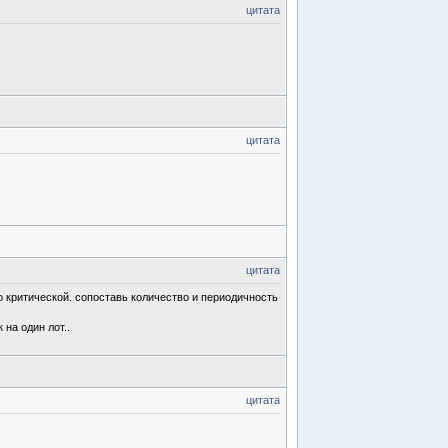
цитата
цитата
цитата
о критической. сопоставь количество и периодичность
 на один лот..
цитата