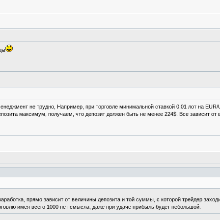
ицы
неджмент не трудно, Например, при торговле минимальной ставкой 0,01 лот на EUR/U
позита максимум, получаем, что депозит должен быть не менее 224$. Все зависит от в
заработка, прямо зависит от величины депозита и той суммы, с которой трейдер заходи
рговлю имея всего 1000 нет смысла, даже при удаче прибыль будет небольшой.