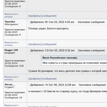
Зарегистрирован:
25.09.2015
Сообщения: 6
Вернуться к
[профиль]
[сообщение]
началу
Tatochka
Добавлено: Вт Сен 29, 2015 4:03 am
Заголовок сообщения:
Абитуриент
Почему украл. Боится прогореть.
Зарегистрирован:
29.09.2015
Сообщения: 6
Вернуться к
[профиль]
[сообщение]
началу
Dagger 128
Добавлено: Сб Окт 03, 2015 9:32 am
Заголовок сообщения:
кандидат
Black Flamethrower писал(а):
Зарегистрирован:
Мне совесть и страх проигрыша не позволяют играт
19.03.2014
Сообщения: 319
Сумма 50 долларов, это весь депозит или сумма с которой заход
Вернуться к
[профиль]
[сообщение]
началу
Alexey__
Добавлено: Чт Окт 08, 2015 12:08 am
Заголовок сообщения:
Студент
я начинал с 10 баксов по старому курсу, но тогда брокеров п
Зарегистрирован:
24.08.2015
Сообщения: 16
Вернуться к