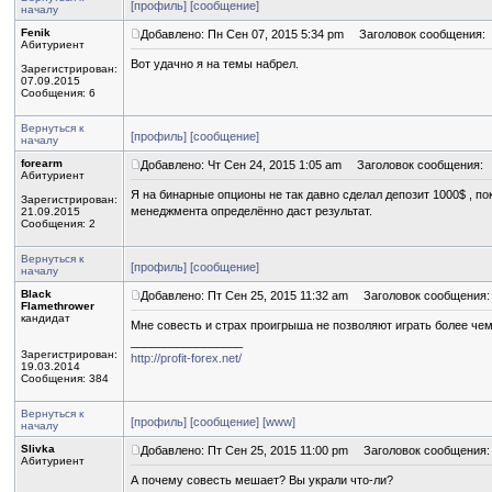
[профиль]
[сообщение]
началу
Fenik
Добавлено: Пн Сен 07, 2015 5:34 pm
Заголовок сообщения:
Абитуриент
Вот удачно я на темы набрел.
Зарегистрирован:
07.09.2015
Сообщения: 6
Вернуться к
[профиль]
[сообщение]
началу
forearm
Добавлено: Чт Сен 24, 2015 1:05 am
Заголовок сообщения:
Абитуриент
Я на бинарные опционы не так давно сделал депозит 1000$ , по
Зарегистрирован:
менеджмента определённо даст результат.
21.09.2015
Сообщения: 2
Вернуться к
[профиль]
[сообщение]
началу
Black
Добавлено: Пт Сен 25, 2015 11:32 am
Заголовок сообщения:
Flamethrower
кандидат
Мне совесть и страх проигрыша не позволяют играть более чем
_________________
Зарегистрирован:
http://profit-forex.net/
19.03.2014
Сообщения: 384
Вернуться к
[профиль]
[сообщение]
[www]
началу
Slivka
Добавлено: Пт Сен 25, 2015 11:00 pm
Заголовок сообщения:
Абитуриент
А почему совесть мешает? Вы украли что-ли?