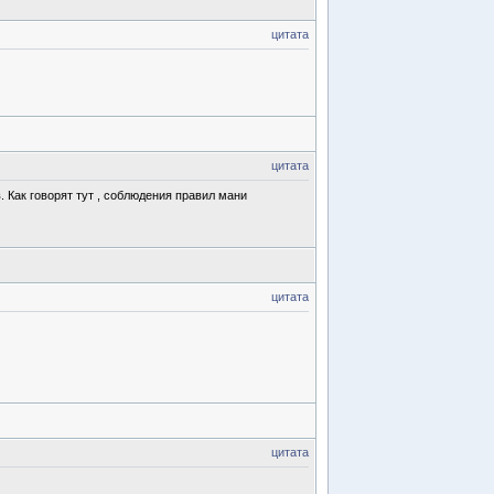
цитата
цитата
. Как говорят
тут
, соблюдения правил мани
цитата
цитата