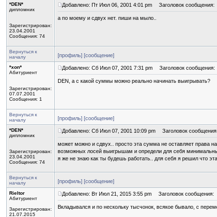
*DEN*
Добавлено: Пт Июл 06, 2001 4:01 pm
Заголовок сообщения:
дипломник
а по моему и сдвух нет. пиши на мыло..
Зарегистрирован:
23.04.2001
Сообщения: 74
Вернуться к
[профиль]
[сообщение]
началу
*xon*
Добавлено: Сб Июл 07, 2001 7:31 pm
Заголовок сообщения:
Абитуриент
DEN, а с какой суммы можно реально начинать выигрывать?
Зарегистрирован:
07.07.2001
Сообщения: 1
Вернуться к
[профиль]
[сообщение]
началу
*DEN*
Добавлено: Сб Июл 07, 2001 10:09 pm
Заголовок сообщения
дипломник
может можно и сдвух.. просто эта сумма не оставляет права н
возможных лосей выигрышам и определи для себя минимальны
Зарегистрирован:
23.04.2001
я же не знаю как ты будешь работать.. для себя я решил что эта
Сообщения: 74
Вернуться к
[профиль]
[сообщение]
началу
Rieltor
Добавлено: Вт Июл 21, 2015 3:55 pm
Заголовок сообщения:
Абитуриент
Вкладывался и по нескольку тысчонок, всякое бывало, с перем
Зарегистрирован:
21.07.2015