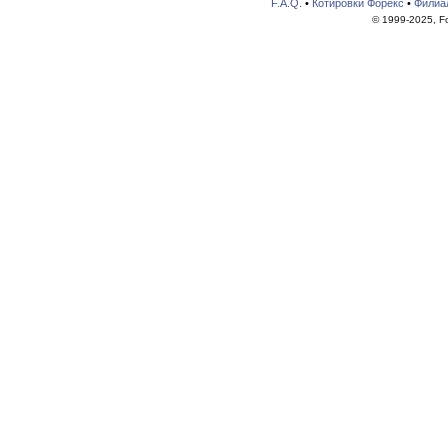
F.A.Q.
•
Котировки Форекс
•
Филиа
© 1999-2025, For