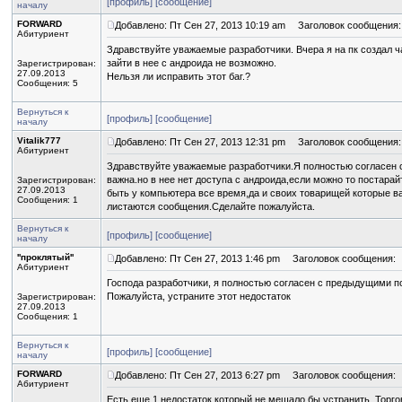
[профиль]
[сообщение]
началу
FORWARD
Добавлено: Пт Сен 27, 2013 10:19 am
Заголовок сообщения:
Абитуриент
Здравствуйте уважаемые разработчики. Вчера я на пк создал ч
зайти в нее с андроида не возможно.
Зарегистрирован:
27.09.2013
Нельзя ли исправить этот баг.?
Сообщения: 5
Вернуться к
[профиль]
[сообщение]
началу
Vitalik777
Добавлено: Пт Сен 27, 2013 12:31 pm
Заголовок сообщения:
Абитуриент
Здравствуйте уважаемые разработчики.Я полностью согласен
важна.но в нее нет доступа с андроида,если можно то постарай
Зарегистрирован:
27.09.2013
быть у компьютера все время,да и своих товарищей которые ва
Сообщения: 1
листаются сообщения.Сделайте пожалуйста.
Вернуться к
[профиль]
[сообщение]
началу
''проклятый''
Добавлено: Пт Сен 27, 2013 1:46 pm
Заголовок сообщения:
Абитуриент
Господа разработчики, я полностью согласен с предыдущими п
Пожалуйста, устраните этот недостаток
Зарегистрирован:
27.09.2013
Сообщения: 1
Вернуться к
[профиль]
[сообщение]
началу
FORWARD
Добавлено: Пт Сен 27, 2013 6:27 pm
Заголовок сообщения:
Абитуриент
Есть еще 1 недостаток который не мешало бы устранить. Торг