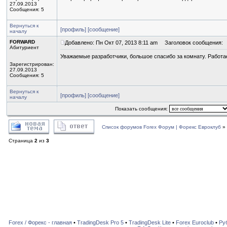
27.09.2013
Сообщения: 5
Вернуться к
[профиль]
[сообщение]
началу
FORWARD
Добавлено: Пн Окт 07, 2013 8:11 am
Заголовок сообщения:
Абитуриент
Уважаемые разработчики, большое спасибо за комнату. Работа
Зарегистрирован:
27.09.2013
Сообщения: 5
Вернуться к
[профиль]
[сообщение]
началу
Показать сообщения:
Список форумов Forex Форум | Форекс Евроклуб
»
Страница
2
из
3
Forex / Форекс - главная
•
TradingDesk Pro 5
•
TradingDesk Lite
•
Forex Euroclub
•
Ру