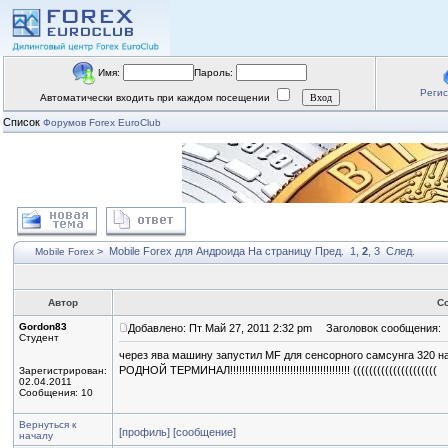
Имя:
Пароль:
Реги
Автоматически входить при каждом посещении
Список
Форумов Forex EuroClub
>
Mobile Forex для Андроида
На страницу
Пред.
1
,
2
,
3
След.
Mobile Forex
Автор
С
Gordon83
Добавлено: Пт Май 27, 2011 2:32 pm
Заголовок сообщения:
Студент
через ява машину запустил MF для сенсорного самсунга 320 на
РОДНОЙ ТЕРМИНАЛ!!!!!!!!!!!!!!!!!!!!!!!!!!!!!!!!!!!!!!!! (((((((((((((((((((((
Зарегистрирован:
02.04.2011
Сообщения: 10
Вернуться к
[профиль]
[сообщение]
началу