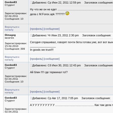
Gordon83
Добавлено: Ср Июн 22, 2011 12:59 pm
Заголовок сообщения
Студент
Ну что же он не едет ..............................................................................
Зарегистрирован:
дела с M.Forex.apk ??????
02.04.2011
Сообщения: 10
Вернуться к
[профиль]
[сообщение]
началу
Dimagog
Добавлено: Чт Июн 23, 2011 2:30 pm
Заголовок сообщения:
казачок
Сегодня спрашивал, говорят почти бета готова уже, вот вот вы
Зарегистрирован:
_________________
15.04.2010
Сообщения: 399
In goods we trust!!!
Вернуться к
[профиль]
[сообщение]
началу
Gordon83
Добавлено: Сб Июл 30, 2011 12:43 pm
Заголовок сообщения
Студент
Ай блин !!!! где терминал то!?
Зарегистрирован:
02.04.2011
Сообщения: 10
Вернуться к
[профиль]
[сообщение]
началу
Gordon83
Добавлено: Ср Авг 17, 2011 7:05 pm
Заголовок сообщения:
Студент
А У У У У У У У У У ................................................... Как там дела
Зарегистрирован:
02.04.2011