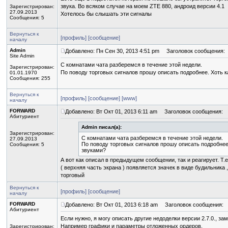
звука. Во всяком случае на моем ZTE 880, андроид версии 4.1
Зарегистрирован:
27.09.2013
Хотелось бы слышать эти сигналы
Сообщения: 5
Вернуться к
[профиль]
[сообщение]
началу
Admin
Добавлено: Пн Сен 30, 2013 4:51 pm
Заголовок сообщения:
Site Admin
С комнатами чата разберемся в течение этой недели.
Зарегистрирован:
По поводу торговых сигналов прошу описать подробнее. Хоть к
01.01.1970
Сообщения: 255
Вернуться к
[профиль]
[сообщение]
[www]
началу
FORWARD
Добавлено: Вт Окт 01, 2013 6:11 am
Заголовок сообщения:
Абитуриент
Admin писал(а):
Зарегистрирован:
С комнатами чата разберемся в течение этой недели.
27.09.2013
По поводу торговых сигналов прошу описать подробнее
Сообщения: 5
звуками?
А вот как описал в предыдущем сообщении, так и реагирует. Т.
( верхняя часть экрана ) появляется значек в виде будильника 
торговый
Вернуться к
[профиль]
[сообщение]
началу
FORWARD
Добавлено: Вт Окт 01, 2013 6:18 am
Заголовок сообщения:
Абитуриент
Если нужно, я могу описать другие недоделки версии 2.7.0., з
Например графики и параметры отложенных ордеров.
Зарегистрирован: