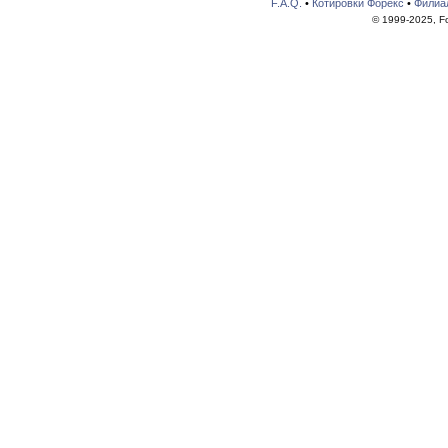
F.A.Q.
•
Котировки Форекс
•
Филиа
© 1999-2025, For