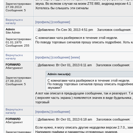
звука. Во всяком случае на моем ZTE 880, андроид версии 4.1
Зарегистрирован:
27.09.2013
Хотелось бы слышать эти сигналы
Сообщения: 5
Вернуться к
[профиль]
[сообщение]
началу
Admin
Добавлено: Пн Сен 30, 2013 4:51 pm
Заголовок сообщения:
Site Admin
С комнатами чата разберемся в течение этой недели.
Зарегистрирован:
По поводу торговых сигналов прошу описать подробнее. Хоть к
01.01.1970
Сообщения: 255
Вернуться к
[профиль]
[сообщение]
[www]
началу
FORWARD
Добавлено: Вт Окт 01, 2013 6:11 am
Заголовок сообщения:
Абитуриент
Admin писал(а):
Зарегистрирован:
С комнатами чата разберемся в течение этой недели.
27.09.2013
По поводу торговых сигналов прошу описать подробнее
Сообщения: 5
звуками?
А вот как описал в предыдущем сообщении, так и реагирует. Т.
( верхняя часть экрана ) появляется значек в виде будильника 
торговый
Вернуться к
[профиль]
[сообщение]
началу
FORWARD
Добавлено: Вт Окт 01, 2013 6:18 am
Заголовок сообщения:
Абитуриент
Если нужно, я могу описать другие недоделки версии 2.7.0., з
Например графики и параметры отложенных ордеров.
Зарегистрирован: