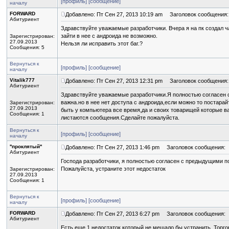
[профиль]
[сообщение]
началу
FORWARD
Добавлено: Пт Сен 27, 2013 10:19 am
Заголовок сообщения:
Абитуриент
Здравствуйте уважаемые разработчики. Вчера я на пк создал ч
зайти в нее с андроида не возможно.
Зарегистрирован:
27.09.2013
Нельзя ли исправить этот баг.?
Сообщения: 5
Вернуться к
[профиль]
[сообщение]
началу
Vitalik777
Добавлено: Пт Сен 27, 2013 12:31 pm
Заголовок сообщения:
Абитуриент
Здравствуйте уважаемые разработчики.Я полностью согласен
важна.но в нее нет доступа с андроида,если можно то постарай
Зарегистрирован:
27.09.2013
быть у компьютера все время,да и своих товарищей которые ва
Сообщения: 1
листаются сообщения.Сделайте пожалуйста.
Вернуться к
[профиль]
[сообщение]
началу
''проклятый''
Добавлено: Пт Сен 27, 2013 1:46 pm
Заголовок сообщения:
Абитуриент
Господа разработчики, я полностью согласен с предыдущими п
Пожалуйста, устраните этот недостаток
Зарегистрирован:
27.09.2013
Сообщения: 1
Вернуться к
[профиль]
[сообщение]
началу
FORWARD
Добавлено: Пт Сен 27, 2013 6:27 pm
Заголовок сообщения:
Абитуриент
Есть еще 1 недостаток который не мешало бы устранить. Торг