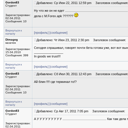
Gordon83
Добавлено: Ср Июн 22, 2011 12:59 pm
Заголовок сообщения
Студент
Ну что же он не едет ..............................................................................
Зарегистрирован:
дела с M.Forex.apk ??????
02.04.2011
Сообщения: 10
Вернуться к
[профиль]
[сообщение]
началу
Dimagog
Добавлено: Чт Июн 23, 2011 2:30 pm
Заголовок сообщения:
казачок
Сегодня спрашивал, говорят почти бета готова уже, вот вот вы
Зарегистрирован:
_________________
15.04.2010
Сообщения: 399
In goods we trust!!!
Вернуться к
[профиль]
[сообщение]
началу
Gordon83
Добавлено: Сб Июл 30, 2011 12:43 pm
Заголовок сообщения
Студент
Ай блин !!!! где терминал то!?
Зарегистрирован:
02.04.2011
Сообщения: 10
Вернуться к
[профиль]
[сообщение]
началу
Gordon83
Добавлено: Ср Авг 17, 2011 7:05 pm
Заголовок сообщения:
Студент
А У У У У У У У У У ................................................... Как там дела
Зарегистрирован:
02.04.2011