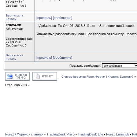
27.09.2013
Сообщения: 5
Вернуться к
[профиль]
[сообщение]
началу
FORWARD
Добавлено: Пн Окт 07, 2013 8:11 am
Заголовок сообщения:
Абитуриент
Уважаемые разработчики, большое спасибо за комнату. Работа
Зарегистрирован:
27.09.2013
Сообщения: 5
Вернуться к
[профиль]
[сообщение]
началу
Показать сообщения:
Список форумов Forex Форум | Форекс Евроклуб
»
Страница
2
из
3
Forex / Форекс - главная
•
TradingDesk Pro 5
•
TradingDesk Lite
•
Forex Euroclub
•
Ру