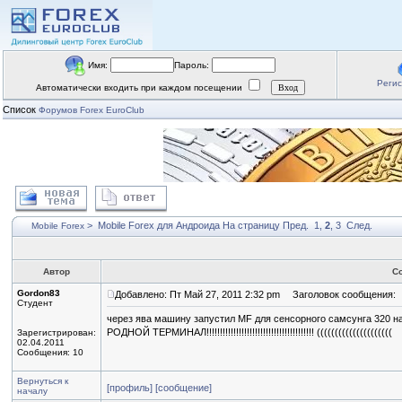
Имя:
Пароль:
Реги
Автоматически входить при каждом посещении
Список
Форумов Forex EuroClub
>
Mobile Forex для Андроида
На страницу
Пред.
1
,
2
,
3
След.
Mobile Forex
Автор
С
Gordon83
Добавлено: Пт Май 27, 2011 2:32 pm
Заголовок сообщения:
Студент
через ява машину запустил MF для сенсорного самсунга 320 на
РОДНОЙ ТЕРМИНАЛ!!!!!!!!!!!!!!!!!!!!!!!!!!!!!!!!!!!!!!!! (((((((((((((((((((((
Зарегистрирован:
02.04.2011
Сообщения: 10
Вернуться к
[профиль]
[сообщение]
началу