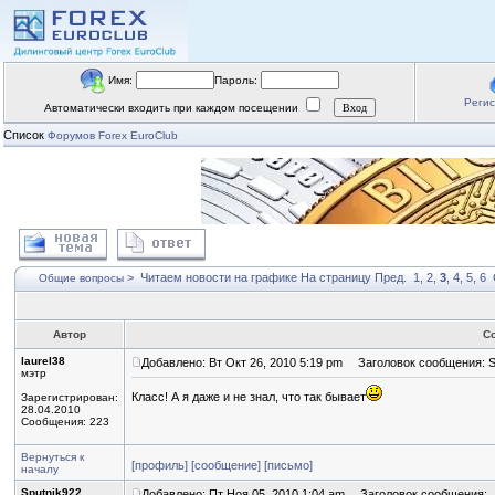
Имя:
Пароль:
Реги
Автоматически входить при каждом посещении
Список
Форумов Forex EuroClub
>
Читаем новости на графике
На страницу
Пред.
1
,
2
,
3
,
4
,
5
,
6
Общие вопросы
Автор
С
laurel38
Добавлено: Вт Окт 26, 2010 5:19 pm
Заголовок сообщения: S
мэтр
Класс! А я даже и не знал, что так бывает
Зарегистрирован:
28.04.2010
Сообщения: 223
Вернуться к
[профиль]
[сообщение]
[письмо]
началу
Sputnik922
Добавлено: Пт Ноя 05, 2010 1:04 am
Заголовок сообщения: