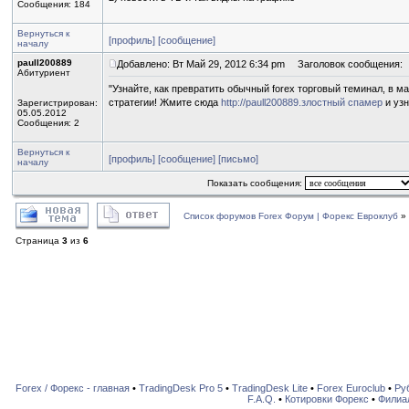
Сообщения: 184
Вернуться к
[профиль]
[сообщение]
началу
paull200889
Добавлено: Вт Май 29, 2012 6:34 pm
Заголовок сообщения:
Абитуриент
"Узнайте, как превратить обычный forex торговый теминал, в
стратегии! Жмите сюда
http://paull200889.злостный спамер
и узн
Зарегистрирован:
05.05.2012
Сообщения: 2
Вернуться к
[профиль]
[сообщение]
[письмо]
началу
Показать сообщения:
Список форумов Forex Форум | Форекс Евроклуб
»
Страница
3
из
6
Forex / Форекс - главная
•
TradingDesk Pro 5
•
TradingDesk Lite
•
Forex Euroclub
•
Ру
F.A.Q.
•
Котировки Форекс
•
Филиа