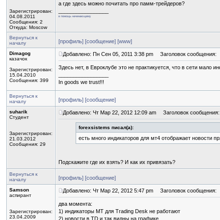
а где здесь можно почитать про памм-трейдеров?
_________________
Зарегистрирован:
04.08.2011
в помощь начинающему
Сообщения: 2
Откуда: Moscow
Вернуться к
[профиль]
[сообщение]
[www]
началу
Dimagog
Добавлено: Пн Сен 05, 2011 3:38 pm
Заголовок сообщения:
казачок
Здесь нет, в Евроклубе это не практикуется, что в сети мало 
Зарегистрирован:
_________________
15.04.2010
Сообщения: 399
In goods we trust!!!
Вернуться к
[профиль]
[сообщение]
началу
suharik
Добавлено: Чт Мар 22, 2012 12:09 am
Заголовок сообщения:
Студент
forexsistems писал(а):
Зарегистрирован:
есть много индикаторов для мт4 отображает новости пр
21.03.2012
Сообщения: 29
Подскажите где их взять? И как их привязать?
Вернуться к
[профиль]
[сообщение]
началу
Samson
Добавлено: Чт Мар 22, 2012 5:47 pm
Заголовок сообщения:
аспирант
два момента:
1) индикаторы МТ для Trading Desk не работают
Зарегистрирован:
23.04.2009
2) новости в TD и так видны на графике