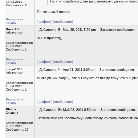
Так кто попробовал,хоть расскажите,что да как,интере
28.03.2011
Сообщения: 2
Тот же самый вопрос
Вернуться к
[профиль]
[сообщение]
началу
Boxer135
Добавлено: Вт Мар 29, 2011 5:20 pm
Заголовок сообщения:
Абитуриент
ВСЕМ привет!)))
Зарегистрирован:
26.03.2011
Сообщения: 1
Вернуться к
[профиль]
[сообщение]
началу
culiya1989
Добавлено: Чт Апр 21, 2011 3:09 pm
Заголовок сообщения:
Абитуриент
Много умных людей!) Как бы научиться всему тому что они уме
Зарегистрирован:
13.04.2011
Сообщения: 1
Вернуться к
[профиль]
[сообщение]
началу
Phil_Ia
Добавлено: Вс Май 08, 2011 8:50 pm
Заголовок сообщения:
Студент
Скажите мне как новенькому неопытному но очень любопытному,
Зарегистрирован:
08.05.2011
Сообщения: 27