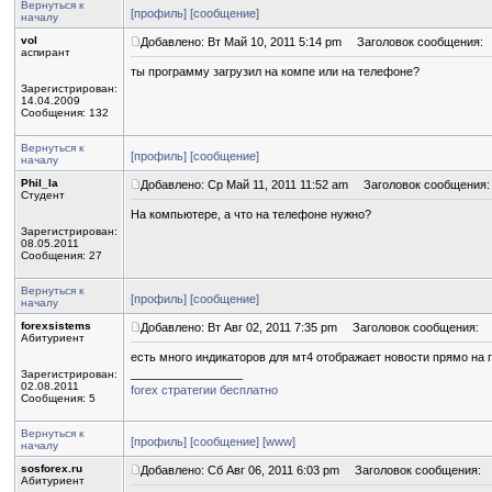
Вернуться к
[профиль]
[сообщение]
началу
vol
Добавлено: Вт Май 10, 2011 5:14 pm
Заголовок сообщения:
аспирант
ты программу загрузил на компе или на телефоне?
Зарегистрирован:
14.04.2009
Сообщения: 132
Вернуться к
[профиль]
[сообщение]
началу
Phil_Ia
Добавлено: Ср Май 11, 2011 11:52 am
Заголовок сообщения:
Студент
На компьютере, а что на телефоне нужно?
Зарегистрирован:
08.05.2011
Сообщения: 27
Вернуться к
[профиль]
[сообщение]
началу
forexsistems
Добавлено: Вт Авг 02, 2011 7:35 pm
Заголовок сообщения:
Абитуриент
есть много индикаторов для мт4 отображает новости прямо на 
_________________
Зарегистрирован:
02.08.2011
forex стратегии бесплатно
Сообщения: 5
Вернуться к
[профиль]
[сообщение]
[www]
началу
sosforex.ru
Добавлено: Сб Авг 06, 2011 6:03 pm
Заголовок сообщения:
Абитуриент