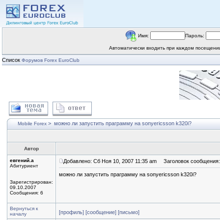
Имя:
Пароль:
Автоматически входить при каждом посещен
Список
Форумов Forex EuroClub
>
можно ли запустить праграмму на sonyericsson k320i?
Mobile Forex
Автор
евгений.а
Добавлено: Сб Ноя 10, 2007 11:35 am
Заголовок сообщения: 
Абитуриент
можно ли запустить праграмму на sonyericsson k320i?
Зарегистрирован:
09.10.2007
Сообщения: 6
Вернуться к
[профиль]
[сообщение]
[письмо]
началу