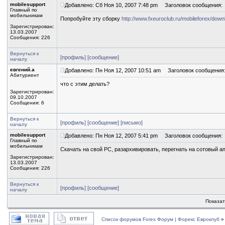
mobilesupport
Добавлено: Сб Ноя 10, 2007 7:48 pm
Заголовок сообщения:
Главный по
мобильникам
Попробуйте эту сборку
http://www.fxeuroclub.ru/mobileforex/do
Зарегистрирован:
13.03.2007
Сообщения: 226
Вернуться к
[профиль]
[сообщение]
началу
евгений.а
Добавлено: Пн Ноя 12, 2007 10:51 am
Заголовок сообщения
Абитуриент
что с этим делать?
Зарегистрирован:
09.10.2007
Сообщения: 6
Вернуться к
[профиль]
[сообщение]
[письмо]
началу
mobilesupport
Добавлено: Пн Ноя 12, 2007 5:41 pm
Заголовок сообщения:
Главный по
мобильникам
Скачать на свой PC, разархивировать, перегнать на сотовый а
Зарегистрирован:
13.03.2007
Сообщения: 226
Вернуться к
[профиль]
[сообщение]
началу
Показа
Список форумов Forex Форум | Форекс Евроклуб