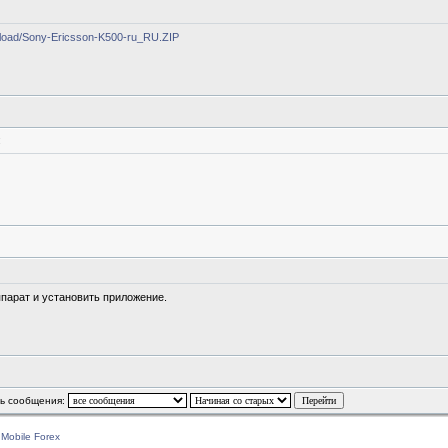
wnload/Sony-Ericsson-K500-ru_RU.ZIP
:
ппарат и установить приложение.
ть сообщения:
»
Mobile Forex