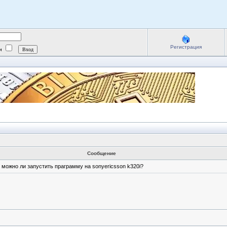
Регистрация
ии
Сообщение
можно ли запустить праграмму на sonyericsson k320i?