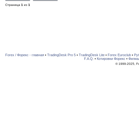
Страница
1
из
1
Forex / Форекс - главная
•
TradingDesk Pro 5
•
TradingDesk Lite
•
Forex Euroclub
•
Ру
F.A.Q.
•
Котировки Форекс
•
Филиа
© 1999-2025, For