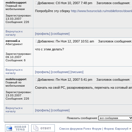
mobilesupport
Добавлено: Сб Ноя 10, 2007 7:48 pm
Заголовок сообщения:
Главный по
мобильникам
Попробуйте эту сборку
http://www.fxeuroclub.ru/mobileforex/do
Зарегистрирован:
13.03.2007
Сообщения: 226
Вернуться к
[профиль]
[сообщение]
началу
евгений.а
Добавлено: Пн Ноя 12, 2007 10:51 am
Заголовок сообщения:
Абитуриент
что с этим делать?
Зарегистрирован:
09.10.2007
Сообщения: 6
Вернуться к
[профиль]
[сообщение]
[письмо]
началу
mobilesupport
Добавлено: Пн Ноя 12, 2007 5:41 pm
Заголовок сообщения:
Главный по
мобильникам
Скачать на свой PC, разархивировать, перегнать на сотовый а
Зарегистрирован:
13.03.2007
Сообщения: 226
Вернуться к
[профиль]
[сообщение]
началу
Показать сообщения:
Список форумов Forex Форум | Форекс Евроклуб
»