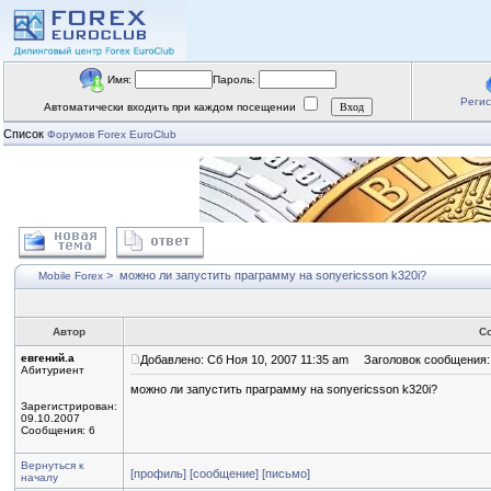
Имя:
Пароль:
Реги
Автоматически входить при каждом посещении
Список
Форумов Forex EuroClub
>
можно ли запустить праграмму на sonyericsson k320i?
Mobile Forex
Автор
С
евгений.а
Добавлено: Сб Ноя 10, 2007 11:35 am
Заголовок сообщения: м
Абитуриент
можно ли запустить праграмму на sonyericsson k320i?
Зарегистрирован:
09.10.2007
Сообщения: 6
Вернуться к
[профиль]
[сообщение]
[письмо]
началу