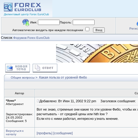
Имя:
Пароль:
Реги
Автоматически входить при каждом посещении
Список
Форумов Forex EuroClub
>
Какая польза от уровней Фибо
Общие вопросы
Автор
С
*Хекс*
Добавлено: Вт Июн 11, 2002 9:22 pm
Заголовок сообщения:
Абитуриент
Вот не знаю, стремные они какие то эти уровни Фибо, чтобы их 
расчитывать - от средней цены или hith low ?
Зарегистрирован:
24.05.2002
Если кто с ними работал, интересно узнать мнение.
Сообщения: 5
Вернуться к
[профиль]
[сообщение]
началу