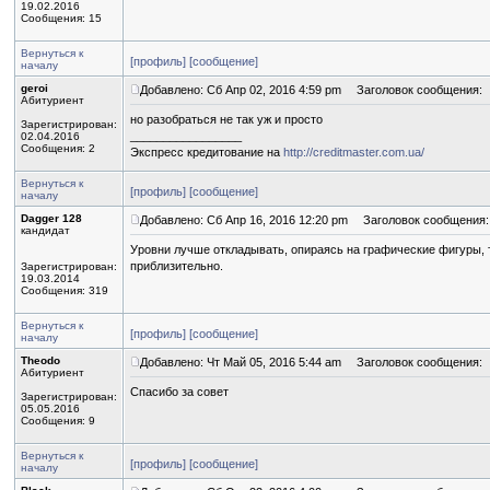
19.02.2016
Сообщения: 15
Вернуться к
[профиль]
[сообщение]
началу
geroi
Добавлено: Сб Апр 02, 2016 4:59 pm
Заголовок сообщения:
Абитуриент
но разобраться не так уж и просто
Зарегистрирован:
_________________
02.04.2016
Сообщения: 2
Экспресс кредитование на
http://creditmaster.com.ua/
Вернуться к
[профиль]
[сообщение]
началу
Dagger 128
Добавлено: Сб Апр 16, 2016 12:20 pm
Заголовок сообщения:
кандидат
Уровни лучше откладывать, опираясь на графические фигуры, 
приблизительно.
Зарегистрирован:
19.03.2014
Сообщения: 319
Вернуться к
[профиль]
[сообщение]
началу
Theodo
Добавлено: Чт Май 05, 2016 5:44 am
Заголовок сообщения:
Абитуриент
Спасибо за совет
Зарегистрирован:
05.05.2016
Сообщения: 9
Вернуться к
[профиль]
[сообщение]
началу