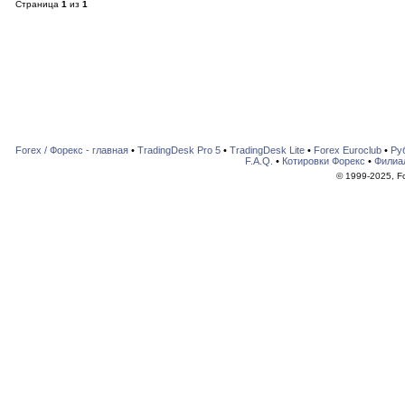
Страница
1
из
1
Forex / Форекс - главная
•
TradingDesk Pro 5
•
TradingDesk Lite
•
Forex Euroclub
•
Ру
F.A.Q.
•
Котировки Форекс
•
Филиа
© 1999-2025, For