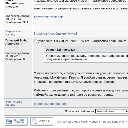
Black
Добавлено: Сб Окт 22, 2016 4:00 pm
Заголовок сообщения:
Flamethrower
кандидат
мне помогает определить возможные уровни отскока и остановк
_________________
Зарегистрирован:
http://profit-forex.net/
19.03.2014
Сообщения: 384
Вернуться к
[профиль]
[сообщение]
[www]
началу
Геннадий Бойко
Добавлено: Пн Окт 24, 2016 1:35 pm
Заголовок сообщения:
Абитуриент
Dagger 128 писал(а):
Зарегистрирован:
Уровни лучше откладывать, опираясь на графические ф
11.10.2016
получается приблизительно.
Сообщения: 8
У меня получается, что фигуры строятся на уровнях, которые 
Александр Михайлович Герчик. Я вообще считаю этого человека
учеников, например, открыл компанию форекс-брокера.
Фибоначи тоже работают, но их порой сложнее понять, чем как
таймреймах, когда цена идёт долгое время по тренду.
Вернуться к
[профиль]
[сообщение]
началу
Показать сообщения:
Список форумов Forex Форум | Форекс Евроклуб
»