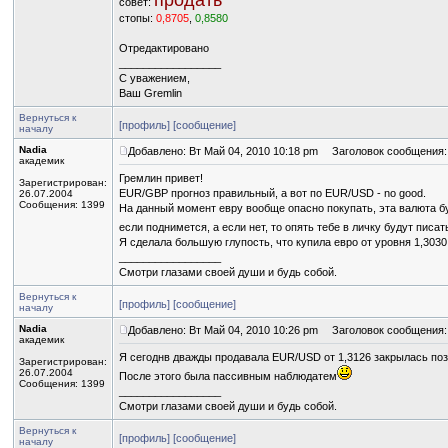
продать
совет:
стопы:
0,8705
,
0,8580
Отредактировано
_________________
С уважением,
Ваш Gremlin
Вернуться к
[профиль]
[сообщение]
началу
Nadia
Добавлено: Вт Май 04, 2010 10:18 pm
Заголовок сообщения:
академик
Гремлин привет!
Зарегистрирован:
EUR/GBP прогноз правильный, а вот по EUR/USD - no good.
26.07.2004
Сообщения: 1399
На данный момент евру вообще опасно покупать, эта валюта буд
если поднимется, а если нет, то опять тебе в личку будут писа
Я сделала большую глупость, что купила евро от уровня 1,3030
_________________
Смотри глазами своей души и будь собой.
Вернуться к
[профиль]
[сообщение]
началу
Nadia
Добавлено: Вт Май 04, 2010 10:26 pm
Заголовок сообщения:
академик
Я сегоднв дважды продавала EUR/USD от 1,3126 закрылась позиц
Зарегистрирован:
26.07.2004
После этого была пассивным наблюдатем
Сообщения: 1399
_________________
Смотри глазами своей души и будь собой.
Вернуться к
[профиль]
[сообщение]
началу