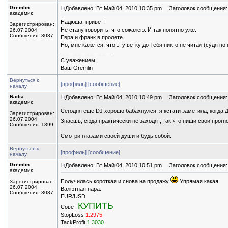
Gremlin
Добавлено: Вт Май 04, 2010 10:35 pm
Заголовок сообщения:
академик
Надюша, привет!
Зарегистрирован:
Не стану говорить, что сожалею. И так понятно уже.
26.07.2004
Сообщения: 3037
Евра и франк в пролете.
Но, мне кажется, что эту ветку до Тебя никто не читал (судя 
_________________
С уважением,
Ваш Gremlin
Вернуться к
[профиль]
[сообщение]
началу
Nadia
Добавлено: Вт Май 04, 2010 10:49 pm
Заголовок сообщения:
академик
Сегодня еще DJ хорошо бабахнулся, я кстати заметила, когда Д
Зарегистрирован:
26.07.2004
Знаешь, сюда практически не заходят, так что пиши свои прогн
Сообщения: 1399
_________________
Смотри глазами своей души и будь собой.
Вернуться к
[профиль]
[сообщение]
началу
Gremlin
Добавлено: Вт Май 04, 2010 10:51 pm
Заголовок сообщения:
академик
Получилась короткая и снова на продажу
Упрямая какая.
Зарегистрирован:
26.07.2004
Валютная пара:
Сообщения: 3037
EUR/USD
КУПИТЬ
Совет:
StopLoss
1.2975
TackProfit
1.3030