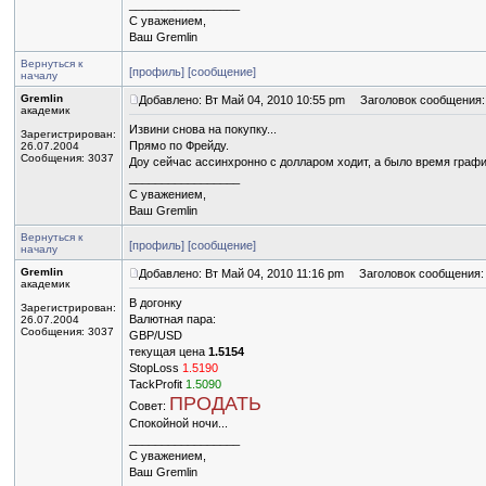
_________________
С уважением,
Ваш Gremlin
Вернуться к
[профиль]
[сообщение]
началу
Gremlin
Добавлено: Вт Май 04, 2010 10:55 pm
Заголовок сообщения:
академик
Извини снова на покупку...
Зарегистрирован:
Прямо по Фрейду.
26.07.2004
Сообщения: 3037
Доу сейчас ассинхронно с долларом ходит, а было время графи
_________________
С уважением,
Ваш Gremlin
Вернуться к
[профиль]
[сообщение]
началу
Gremlin
Добавлено: Вт Май 04, 2010 11:16 pm
Заголовок сообщения:
академик
В догонку
Зарегистрирован:
Валютная пара:
26.07.2004
Сообщения: 3037
GBP/USD
текущая цена
1.5154
StopLoss
1.5190
TackProfit
1.5090
ПРОДАТЬ
Совет:
Спокойной ночи...
_________________
С уважением,
Ваш Gremlin