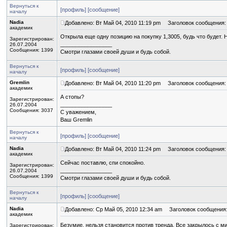
Вернуться к
[профиль]
[сообщение]
началу
Nadia
Добавлено: Вт Май 04, 2010 11:19 pm
Заголовок сообщения:
академик
Открыла еще одну позицию на покупку 1,3005, будь что будет. 
Зарегистрирован:
_________________
26.07.2004
Сообщения: 1399
Смотри глазами своей души и будь собой.
Вернуться к
[профиль]
[сообщение]
началу
Gremlin
Добавлено: Вт Май 04, 2010 11:20 pm
Заголовок сообщения:
академик
А стопы?
Зарегистрирован:
_________________
26.07.2004
Сообщения: 3037
С уважением,
Ваш Gremlin
Вернуться к
[профиль]
[сообщение]
началу
Nadia
Добавлено: Вт Май 04, 2010 11:24 pm
Заголовок сообщения:
академик
Сейчас поставлю, спи спокойно.
Зарегистрирован:
_________________
26.07.2004
Сообщения: 1399
Смотри глазами своей души и будь собой.
Вернуться к
[профиль]
[сообщение]
началу
Nadia
Добавлено: Ср Май 05, 2010 12:34 am
Заголовок сообщения
академик
Безумие, нельзя становится против тренда. Все закрылось с м
Зарегистрирован: