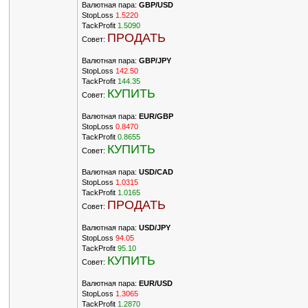
Валютная пара:
GBP/USD
StopLoss
1.5220
TackProfit
1.5090
ПРОДАТЬ
Совет:
Валютная пара:
GBP/JPY
StopLoss
142.50
TackProfit
144.35
КУПИТЬ
Совет:
Валютная пара:
EUR/GBP
StopLoss
0.8470
TackProfit
0.8655
КУПИТЬ
Совет:
Валютная пара:
USD/CAD
StopLoss
1.0315
TackProfit
1.0165
ПРОДАТЬ
Совет:
Валютная пара:
USD/JPY
StopLoss
94.05
TackProfit
95.10
КУПИТЬ
Совет:
Валютная пара:
EUR/USD
StopLoss
1.3065
TackProfit
1.2870