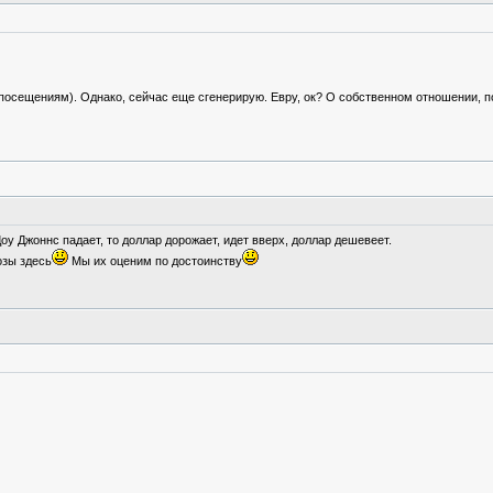
по посещениям). Однако, сейчас еще сгенерирую. Евру, ок? О собственном отношении, 
оу Джоннс падает, то доллар дорожает, идет вверх, доллар дешевеет.
озы здесь
Мы их оценим по достоинству