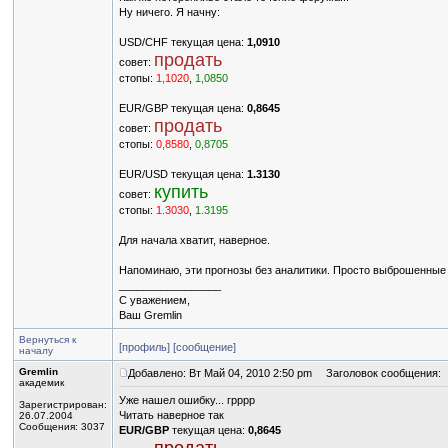
Ну ничего. Я начну:
USD/CHF текущая цена:
1,0910
продать
совет:
стопы:
1,1020
,
1,0850
EUR/GBP текущая цена:
0,8645
продать
совет:
стопы:
0,8580
,
0,8705
EUR/USD текущая цена:
1.3130
купить
совет:
стопы:
1.3030
,
1.3195
Для начала хватит, наверное.
Напоминаю, эти прогнозы без аналитики. Просто выброшенные 
_________________
С уважением,
Ваш Gremlin
Вернуться к
[профиль]
[сообщение]
началу
Gremlin
Добавлено: Вт Май 04, 2010 2:50 pm
Заголовок сообщения:
академик
Уже нашел ошибку... грррр
Зарегистрирован:
Читать наверное так
26.07.2004
Сообщения: 3037
EUR/GBP
текущая цена:
0,8645