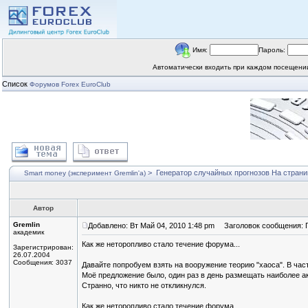
Имя:
Пароль:
Автоматически входить при каждом посещен
Список
Форумов Forex EuroClub
>
Генератор случайных прогнозов
На стран
Smart money (эксперимент Gremlin'a)
Автор
Gremlin
Добавлено: Вт Май 04, 2010 1:48 pm
Заголовок сообщения: Г
академик
Как же неторопливо стало течение форума...
Зарегистрирован:
26.07.2004
Сообщения: 3037
Давайте попробуем взять на вооружение теорию "хаоса". В час
Моё предложение было, один раз в день размещать наиболее а
Странно, что никто не откликнулся.
Как же неторопливо стало течение форума...