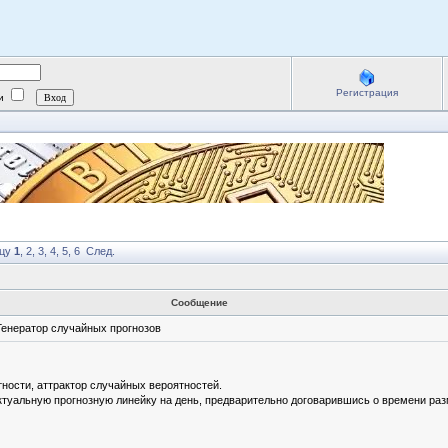
Регистрация
ии
ицу
1
,
2
,
3
,
4
,
5
,
6
След.
Сообщение
енератор случайных прогнозов
тности, аттрактор случайных вероятностей.
ктуальную прогнозную линейку на день, предварительно договарившись о времени ра