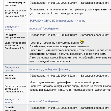
Штангенциркуль
Добавлено: Чт Фев 16, 2006 8:00 pm
Заголовок сообщения:
академик
Если провести паралилипипет под прямым углом через катет г
Зарегистрирован:
гдета на высоте 1.8 метра от уровня моря.
12.08.2004
Сообщения: 1387
_________________
EURUSD и GBPUSD (неделя, день, 4 часа)
.
Вернуться к
[профиль]
[сообщение]
началу
Гондурас
Добавлено: Чт Фев 16, 2006 8:10 pm
Заголовок сообщения:
тьерра кальенте
Гремлин. Прости, но я ничего не понял.
Зарегистрирован:
11.02.2005
Я себя никогда не позиционировал волновиком.
Сообщения: 924
Более того. Есть «жесткие» вопросы к этой теории. Но для их 
корректного. Отсюда и попытки разложить все по полочкам.
А тот материал, который присутствует – либо нейтрален и не н
или … - каждый сам определит).
Вернуться к
[профиль]
[сообщение]
[письмо]
началу
варыч
Добавлено: Чт Фев 16, 2006 8:21 pm
Заголовок сообщения:
академик
Мда... фунт конечно сделал финт...сори за такой прогноз.
Волны то нармально идут и явно вверх, только не так как я гово
Зарегистрирован:
19.06.2005
Теперь и я задумался над 1,7048, правда до этого надобудет ув
Сообщения: 872
Вернуться к
[профиль]
[сообщение]
началу
Gremlin
Добавлено: Чт Фев 16, 2006 8:36 pm
Заголовок сообщения:
академик