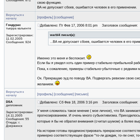
Сообщения: 872
свою функцию.
ВА не допускает сбоев, ошибается человек в его применении.
Вернуться к
[профиль]
[сообщение]
началу
Гондурас
Добавлено: Пт Фев 17, 2006 8:01 pm
Заголовок сообщения:
тьерра кальенте
warbI4 писал(а):
Зарегистрирован:
11.02.2005
...ВА не допускает сбоев, ошибается человек в его при
Сообщения: 924
Именно это меня и беспокоит.
Если бы я увидел хоть один пример стабильно-прибыльной рабо
Пока, к сожалению, примеры стабильно-убыточные с редкими 
Ок. Прекращаю зуд по поводу ВА. Подвергать ревизии свою сис
желанием.
Вернуться к
[профиль]
[сообщение]
[письмо]
началу
DSA
Добавлено: Сб Фев 18, 2006 3:16 pm
Заголовок сообщения:
дипломник
У меня сложилось такое мнение ( мое личное), что ВА занима
Зарегистрирован:
прогнозированием. И очень много субьективизма. Приходилось
14.11.2005
Сообщения: 55
которые я бы не обратил внимания (считал шумом) а более в
Откуда: г.
Дзержинск
На истории готовы продемонстрировать прекрасное соответстви
примерно соответствующее фразе "то-ли дождик, то-ли снег, то-