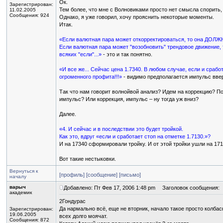
Ок.
Зарегистрирован:
Тем более, что мне с Волновиками просто нет смысла спорить, 
11.02.2005
Сообщения: 924
Однако, я уже говорил, хочу прояснить некоторые моменты.
Итак.
«Если валютная пара может откорректироваться, то она ДОЛЖНА
Если валютная пара может "возобновить" трендовое движение, 
всяких "если"...»
- это и так понятно.
«И все же... Сейчас цена 1.7340. В любом случае, если и срабо
огроменного профита!!!»
- видимо предполагается импульс вве
Так что нам говорит волнойвой анализ? Идем на коррекцию? П
импульс? Или коррекция, импульс – ну тогда уж вниз?
Далее.
«4. И сейчас и в последствии это будет тройкой.
Как это, вдруг «если и сработает стоп на отметке 1.7130.»?
И на 17340 сформировали тройку. И от этой тройки ушли на 171
Вот такие нестыковки.
Вернуться к
[профиль]
[сообщение]
[письмо]
началу
варыч
Добавлено: Пт Фев 17, 2006 1:48 pm
Заголовок сообщения:
академик
2Гондурас
Да нармально всё, еще не вторник, начало такое просто колбас
Зарегистрирован:
19.06.2005
всех долго моячат.
Сообщения: 872