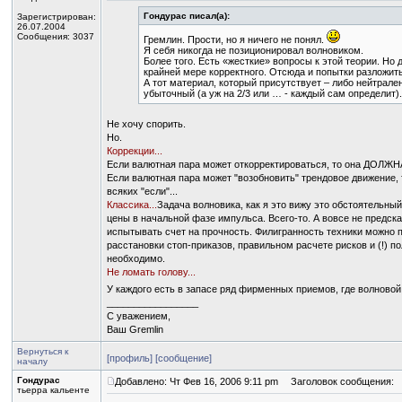
Гондурас писал(а):
Зарегистрирован:
26.07.2004
Сообщения: 3037
Гремлин. Прости, но я ничего не понял.
Я себя никогда не позиционировал волновиком.
Более того. Есть «жесткие» вопросы к этой теории. Но 
крайней мере корректного. Отсюда и попытки разложить
А тот материал, который присутствует – либо нейтрален
убыточный (а уж на 2/3 или … - каждый сам определит).
Не хочу спорить.
Но.
Коррекции...
Если валютная пара может откорректироваться, то она ДОЛЖНА 
Если валютная пара может "возобновить" трендовое движение, 
всяких "если"...
Классика...
Задача волновика, как я это вижу это обстоятельны
цены в начальной фазе импульса. Всего-то. А вовсе не предск
испытывать счет на прочность. Филигранность техники можно п
расстановки стоп-приказов, правильном расчете рисков и (!) по
необходимо.
Не ломать голову...
У каждого есть в запасе ряд фирменных приемов, где волновой
_________________
С уважением,
Ваш Gremlin
Вернуться к
[профиль]
[сообщение]
началу
Гондурас
Добавлено: Чт Фев 16, 2006 9:11 pm
Заголовок сообщения:
тьерра кальенте