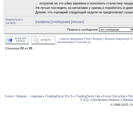
… потратив на это уйму времени и пополнить статистику неуд
Уж лучше последить за сигналами у границ и поработать в диа
Думаю, что сценарий следующей недели не предполагает сущес
Вернуться к
[профиль]
[сообщение]
[письмо]
началу
Показать сообщения:
Список форумов Forex Форум | Форекс Евроклуб
»
(эксперимент Gremlin'a)
Страница
23
из
25
Forex / Форекс - главная
•
TradingDesk Pro 5
•
TradingDesk Lite
•
Forex Euroclub
•
Ру
F.A.Q.
•
Котировки Форекс
•
Филиа
© 1999-2025, For