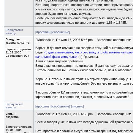
Кстати Адский идею подкидывал насчёт 2-го марта.
Есть ведь вероятность повторения истории, типа зкрытие февр
У меня какраз получается, что на следующей неделе уже будет 
хорошо будет волны начать изучать.
Вообщем посмотрим конечно, ход может быть вплодь и до 24-27
вверху альтернативников не много и две цели 1,83 и 1,8485.
Вернуться к
[профиль]
[сообщение]
началу
Гондурас
Добавлено: Пт Фев 17, 2006 5:46 pm
Заголовок сообщения:
тьерра кальенте
Варыч. В данном случае я не говорю о текущей рыночной ситуа
Зарегистрирован:
Ведь
«Задача волновика, как я это вижу это обстоятельный ра
11.02.2005
Сообщения: 924
начальной фазе импульса»
(с) Гремлина.
А вот с этой задачей проблемы.
Вход в рынок происходит по сигналам. В данном случае задаче
Читаем ваши посты. Ложных сигналов больше, чем в классике.
Хорошо. Оставим в покое фунт. Смотрите евро и швейцарца. 
новую волну (или что-то подобное). Это ничего не значит для 
Так способен ли ВА выполнять возложенную (или по крайней м
эффективность в сравнении, скажем, с линейным анализом?
Вернуться к
[профиль]
[сообщение]
[письмо]
началу
варыч
Добавлено: Пт Фев 17, 2006 6:53 pm
Заголовок сообщения:
академик
Честно говоря у меня пока нет метода однозначной трактовки 
Зарегистрирован:
19.06.2005
Есть простые и сложные ситуации с точки зрения ВА, так вот 