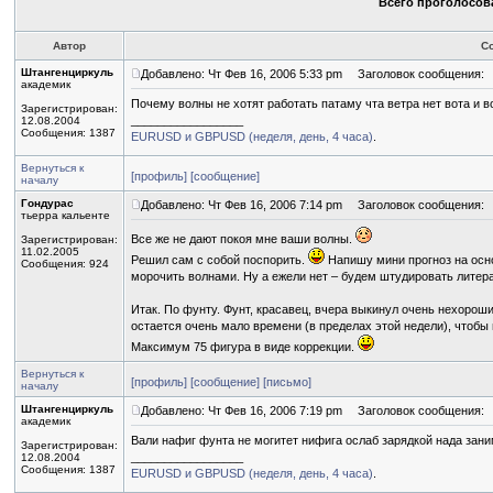
Всего проголосова
Автор
С
Штангенциркуль
Добавлено: Чт Фев 16, 2006 5:33 pm
Заголовок сообщения:
академик
Почему волны не хотят работать патаму чта ветра нет вота и во
Зарегистрирован:
_________________
12.08.2004
Сообщения: 1387
EURUSD и GBPUSD (неделя, день, 4 часа)
.
Вернуться к
[профиль]
[сообщение]
началу
Гондурас
Добавлено: Чт Фев 16, 2006 7:14 pm
Заголовок сообщения:
тьерра кальенте
Все же не дают покоя мне ваши волны.
Зарегистрирован:
11.02.2005
Решил сам с собой поспорить.
Напишу мини прогноз на осно
Сообщения: 924
морочить волнами. Ну а ежели нет – будем штудировать литера
Итак. По фунту. Фунт, красавец, вчера выкинул очень нехороший
остается очень мало времени (в пределах этой недели), чтобы 
Максимум 75 фигура в виде коррекции.
Вернуться к
[профиль]
[сообщение]
[письмо]
началу
Штангенциркуль
Добавлено: Чт Фев 16, 2006 7:19 pm
Заголовок сообщения:
академик
Вали нафиг фунта не могитет нифига ослаб зарядкой нада зани
Зарегистрирован:
_________________
12.08.2004
Сообщения: 1387
EURUSD и GBPUSD (неделя, день, 4 часа)
.