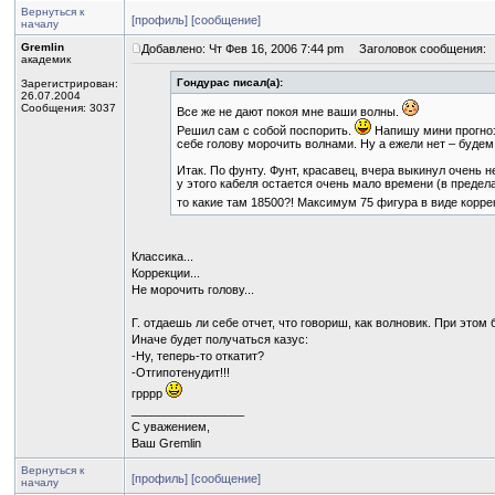
Вернуться к
[профиль]
[сообщение]
началу
Gremlin
Добавлено: Чт Фев 16, 2006 7:44 pm
Заголовок сообщения:
академик
Гондурас писал(а):
Зарегистрирован:
26.07.2004
Сообщения: 3037
Все же не дают покоя мне ваши волны.
Решил сам с собой поспорить.
Напишу мини прогноз
себе голову морочить волнами. Ну а ежели нет – будем
Итак. По фунту. Фунт, красавец, вчера выкинул очень н
у этого кабеля остается очень мало времени (в предела
то какие там 18500?! Максимум 75 фигура в виде корре
Классика...
Коррекции...
Не морочить голову...
Г. отдаешь ли себе отчет, что говориш, как волновик. При этом 
Иначе будет получаться казус:
-Ну, теперь-то откатит?
-Отгипотенудит!!!
грррр
_________________
С уважением,
Ваш Gremlin
Вернуться к
[профиль]
[сообщение]
началу