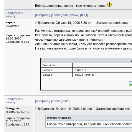
Всё вышеперечисленное - мое личное мнение.
Вернуться к
[профиль]
[сообщение]
[www]
[ICQ]
началу
варыч
Добавлено: Сб Фев 18, 2006 5:30 pm
Заголовок сообщения:
академик
Раз уж тема интересна, то единственный способ проверить раб
Всё просто, берём книжку по ВА, читаем, затем открываем гра
Зарегистрирован:
19.06.2005
через недельки две делимся впечатлениями.
Сообщения: 872
Лишними знания не бывают, к томуже внесёте разнообразие св
На картинке волна которая была в пятницу на минутном - две к
Description:
Filesize:
5.69 KB
Viewed:
46325 Time(s)
Вернуться к
[профиль]
[сообщение]
началу
Гондурас
Добавлено: Вс Фев 19, 2006 4:01 pm
Заголовок сообщения:
тьерра кальенте
warbI4 писал(а):
Зарегистрирован:
11.02.2005
Раз уж тема интересна, то единственный способ провер
Сообщения: 924