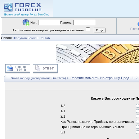
Имя:
Пароль:
Реги
Автоматически входить при каждом посещении
Список
Форумов Forex EuroClub
>
Рабочие моменты
На страницу
Пред.
1
,
2
Smart money (эксперимент Gremlin'a)
Какое у Вас соотношение 
1/2
1/1
2/1
Как Рынок позволит: Прибыль не ограничиваю
Принципиально не ограничиваю Убыток
3/1