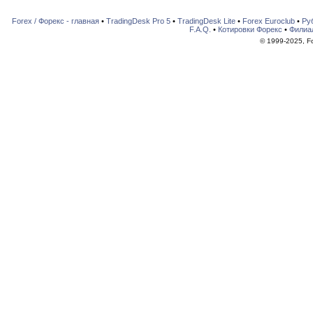
Forex / Форекс - главная
•
TradingDesk Pro 5
•
TradingDesk Lite
•
Forex Euroclub
•
Ру
F.A.Q.
•
Котировки Форекс
•
Филиа
© 1999-2025, For