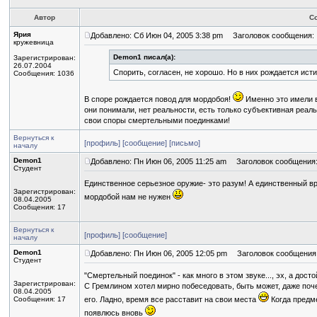
Автор
С
Ярия
Добавлено: Сб Июн 04, 2005 3:38 pm
Заголовок сообщения:
кружевница
Demon1 писал(а):
Зарегистрирован:
26.07.2004
Спорить, согласен, не хорошо. Но в них рождается исти
Сообщения: 1036
В споре рождается повод для мордобоя!
Именно это имели в
они понимали, нет реальности, есть только субъективная реа
свои споры смертельными поединками!
Вернуться к
[профиль]
[сообщение]
[письмо]
началу
Demon1
Добавлено: Пн Июн 06, 2005 11:25 am
Заголовок сообщения
Студент
Единственное серьезное оружие- это разум! А единственный в
Зарегистрирован:
мордобой нам не нужен
08.04.2005
Сообщения: 17
Вернуться к
[профиль]
[сообщение]
началу
Demon1
Добавлено: Пн Июн 06, 2005 12:05 pm
Заголовок сообщения
Студент
"Смертельный поединок" - как много в этом звуке..., эх, а дос
Зарегистрирован:
С Гремлином хотел мирно побеседовать, быть может, даже почер
08.04.2005
Сообщения: 17
его. Ладно, время все расставит на свои места
Когда предме
появлюсь вновь