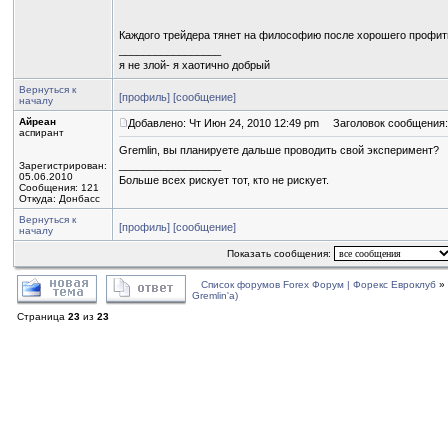
Каждого трейдера тянет на философию после хорошего профит
_________________
я не злой- я хаотично добрый
Вернуться к
[профиль]
[сообщение]
началу
Айреан
Добавлено: Чт Июн 24, 2010 12:49 pm
Заголовок сообщения:
аспирант
Gremlin, вы планируете дальше проводить свой эксперимент?
_________________
Зарегистрирован:
05.06.2010
Больше всех рискует тот, кто не рискует.
Сообщения: 121
Откуда: Донбасс
Вернуться к
[профиль]
[сообщение]
началу
Показать сообщения:
Список форумов Forex Форум | Форекс Евроклуб
»
Gremlin'a)
Страница
23
из
23