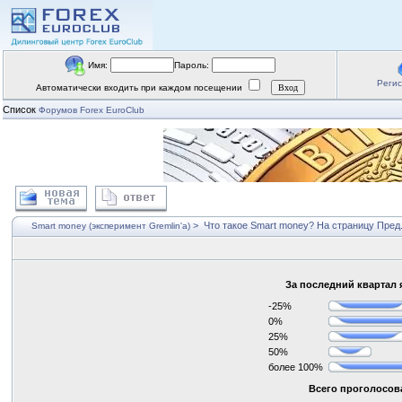
Имя:
Пароль:
Реги
Автоматически входить при каждом посещении
Список
Форумов Forex EuroClub
>
Что такое Smart money?
На страницу
Пред
Smart money (эксперимент Gremlin'a)
За последний квартал 
-25%
0%
25%
50%
более 100%
Всего проголосова