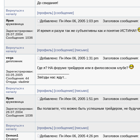
До свидания!
Вернуться к
[профиль]
[сообщение]
началу
Ярия
Добавлено: Пн Июн 06, 2005 1:03 pm
Заголовок сообщения:
кружевница
И время и разум так же субъективны как и понятие ИСТИНА!!
Зарегистрирован:
26.07.2004
Сообщения: 1036
Вернуться к
[профиль]
[сообщение]
[письмо]
началу
vega
Добавлено: Пн Июн 06, 2005 1:31 pm
Заголовок сообщения:
дипломник
Где я? НА форуме трейдеров или в филосовском клубе?
Зарегистрирован:
_________________
03.05.2005
Звёзды нас ждут...
Сообщения: 44
Откуда: vladimir
Вернуться к
[профиль]
[сообщение]
[письмо]
началу
Ярия
Добавлено: Пн Июн 06, 2005 1:51 pm
Заголовок сообщения:
кружевница
Вы полагаете, что можно быть успешным трейдером, не буду
Зарегистрирован:
26.07.2004
Сообщения: 1036
Вернуться к
[профиль]
[сообщение]
[письмо]
началу
Demon1
Добавлено: Пн Июн 06, 2005 4:26 pm
Заголовок сообщения:
Студент