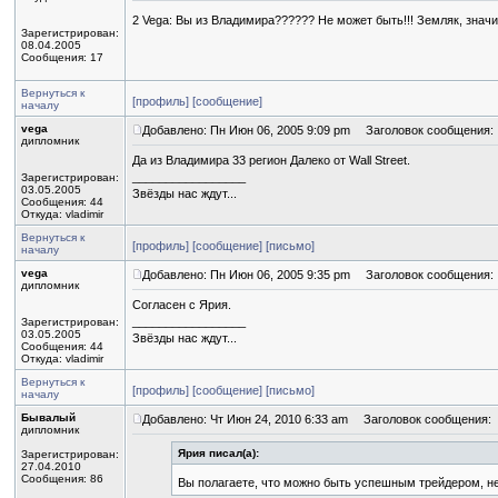
2 Vega: Вы из Владимира?????? Не может быть!!! Земляк, знач
Зарегистрирован:
08.04.2005
Сообщения: 17
Вернуться к
[профиль]
[сообщение]
началу
vega
Добавлено: Пн Июн 06, 2005 9:09 pm
Заголовок сообщения:
дипломник
Да из Владимира 33 регион Далеко от Wall Street.
_________________
Зарегистрирован:
03.05.2005
Звёзды нас ждут...
Сообщения: 44
Откуда: vladimir
Вернуться к
[профиль]
[сообщение]
[письмо]
началу
vega
Добавлено: Пн Июн 06, 2005 9:35 pm
Заголовок сообщения:
дипломник
Согласен с Ярия.
_________________
Зарегистрирован:
03.05.2005
Звёзды нас ждут...
Сообщения: 44
Откуда: vladimir
Вернуться к
[профиль]
[сообщение]
[письмо]
началу
Бывалый
Добавлено: Чт Июн 24, 2010 6:33 am
Заголовок сообщения:
дипломник
Ярия писал(а):
Зарегистрирован:
27.04.2010
Сообщения: 86
Вы полагаете, что можно быть успешным трейдером, 