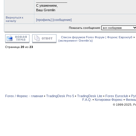
_________________
С уважением,
Ваш Gremlin
Вернуться к
[профиль]
[сообщение]
началу
Показать сообщения:
Список форумов Forex Форум | Форекс Евроклуб
»
(эксперимент Gremlin'a)
Страница
20
из
23
Forex / Форекс - главная
•
TradingDesk Pro 5
•
TradingDesk Lite
•
Forex Euroclub
•
Ру
F.A.Q.
•
Котировки Форекс
•
Филиа
© 1999-2025, For