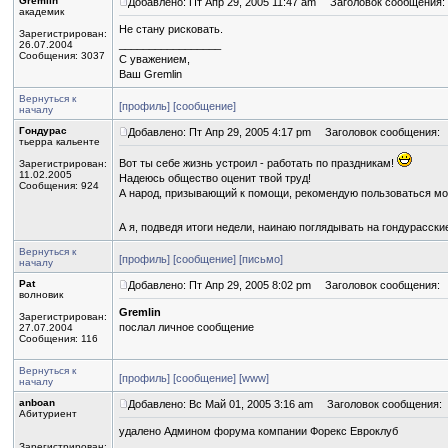
Gremlin
Добавлено: Пт Апр 29, 2005 11:47 am
Заголовок сообщения:
академик
Не стану рисковать.
Зарегистрирован:
_________________
26.07.2004
Сообщения: 3037
С уважением,
Ваш Gremlin
Вернуться к
[профиль]
[сообщение]
началу
Гондурас
Добавлено: Пт Апр 29, 2005 4:17 pm
Заголовок сообщения:
тьерра кальенте
Вот ты себе жизнь устроил - работать по праздникам!
Зарегистрирован:
11.02.2005
Надеюсь общество оценит твой труд!
Сообщения: 924
А народ, призывающий к помощи, рекомендую пользоваться мо
А я, подведя итоги недели, наинаю поглядывать на гондурасски
Вернуться к
[профиль]
[сообщение]
[письмо]
началу
Pat
Добавлено: Пт Апр 29, 2005 8:02 pm
Заголовок сообщения:
волновик
Gremlin
Зарегистрирован:
послал личное сообщение
27.07.2004
Сообщения: 116
Вернуться к
[профиль]
[сообщение]
[www]
началу
anboan
Добавлено: Вс Май 01, 2005 3:16 am
Заголовок сообщения:
Абитуриент
удалено Админом форума компании Форекс Евроклуб
Зарегистрирован: