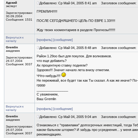
Адский
Добавлено: Ср Май 04, 2005 8:41 am
Заголовок сообщения:
эксперт
ГРЕМЛИН!!!!!
Зарегистрирован:
30.09.2004
Сообщения: 1531
ПОСЛЕ СЕГОДНЯШНЕГО ЦЕЛЬ ПО ЕВРЕ 1.33!!!!!
Жду твоих кооментариев в разделе Прогнозы!!!!!!!
Вернуться к
[профиль]
[сообщение]
началу
Gremlin
Добавлено: Ср Май 04, 2005 8:48 am
Заголовок сообщения:
академик
Район 1.29оо был для покупок. Для волновиков.
Зарегистрирован:
что еще добавить?
26.07.2004
Сообщения: 3037
Ах процентную ставку подняли?
Здорово!!! Значит начало лета внизу отметим.
ЧЧто-нибудь!!!!
Не переживай, все будет так как Ты сказал. А как же иначе? По-
грррр
_________________
С уважением,
Ваш Gremlin
Вернуться к
[профиль]
[сообщение]
началу
Gremlin
Добавлено: Ср Май 04, 2005 9:04 am
Заголовок сообщения:
академик
Ознакомься с "правилами" долгосрочных инвестиций, тогда Теб
Зарегистрирован:
каком-бальном шторме? И забудь про усреднения... у меня ажн
26.07.2004
Сообщения: 3037
рекомендациях.