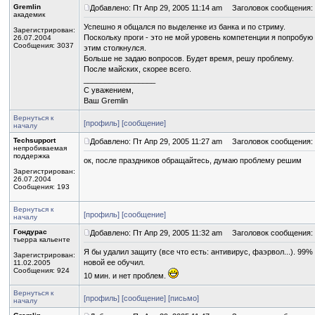
Gremlin
Добавлено: Пт Апр 29, 2005 11:14 am
Заголовок сообщения:
академик
Успешно я общался по выделенке из банка и по стриму.
Зарегистрирован:
Поскольку проги - это не мой уровень компетенции я попробую
26.07.2004
Сообщения: 3037
этим столкнулся.
Больше не задаю вопросов. Будет время, решу проблему.
После майских, скорее всего.
_________________
С уважением,
Ваш Gremlin
Вернуться к
[профиль]
[сообщение]
началу
Techsupport
Добавлено: Пт Апр 29, 2005 11:27 am
Заголовок сообщения:
непробиваемая
поддержка
ок, после праздников обращайтесь, думаю проблему решим
Зарегистрирован:
26.07.2004
Сообщения: 193
Вернуться к
[профиль]
[сообщение]
началу
Гондурас
Добавлено: Пт Апр 29, 2005 11:32 am
Заголовок сообщения:
тьерра кальенте
Я бы удалил защиту (все что есть: антивирус, фаэрвол...). 99%
Зарегистрирован:
новой ее обучил.
11.02.2005
Сообщения: 924
10 мин. и нет проблем.
Вернуться к
[профиль]
[сообщение]
[письмо]
началу