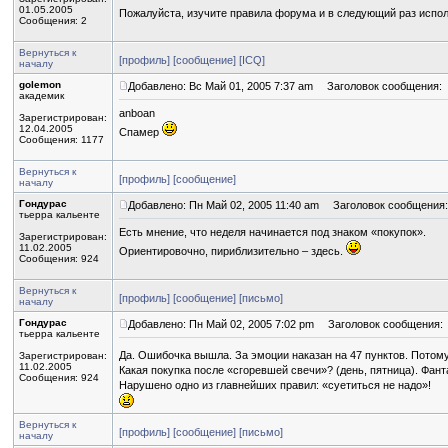
01.05.2005
Пожалуйста, изучите правила форума и в следующий раз испол
Сообщения: 2
Вернуться к
[профиль]
[сообщение]
[ICQ]
началу
golemon
Добавлено: Вс Май 01, 2005 7:37 am
Заголовок сообщения:
академик
anboan
Зарегистрирован:
12.04.2005
Спамер
Сообщения: 1177
Вернуться к
[профиль]
[сообщение]
началу
Гондурас
Добавлено: Пн Май 02, 2005 11:40 am
Заголовок сообщения:
тьерра кальенте
Есть мнение, что неделя начинается под знаком «покупок».
Зарегистрирован:
11.02.2005
Ориентировочно, пириблизительно – здесь.
Сообщения: 924
Вернуться к
[профиль]
[сообщение]
[письмо]
началу
Гондурас
Добавлено: Пн Май 02, 2005 7:02 pm
Заголовок сообщения:
тьерра кальенте
Да. Ошибочка вышла. За эмоции наказан на 47 пунктов. Потому
Зарегистрирован:
11.02.2005
Какая покупка после «сгоревшей свечи»? (день, пятница). Фант
Сообщения: 924
Нарушено одно из главнейших правил: «суетиться не надо»!
Вернуться к
[профиль]
[сообщение]
[письмо]
началу