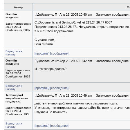
Автор
С
Gremlin
Добавлено: Пт Апр 29, 2005 10:40 am
Заголовок сообщения:
академик
C:\Documents and Settings\1>telnet 213.24.26.47 6667
Зарегистрирован:
Подключение к 213.24.26.47...Не удалось открыть подключение к
26.07.2004
Сообщения: 3037
т 6667: Сбой подключения
_________________
С уважением,
Ваш Gremlin
Вернуться к
[профиль]
[сообщение]
началу
Gremlin
Добавлено: Пт Апр 29, 2005 10:42 am
Заголовок сообщения:
академик
И что теперь делать?
Зарегистрирован:
26.07.2004
Сообщения: 3037
Вернуться к
[профиль]
[сообщение]
началу
Techsupport
Добавлено: Пт Апр 29, 2005 10:49 am
Заголовок сообщения:
непробиваемая
поддержка
действительно проблема именно из-за закрытого порта.
Учитывая, что котировки на нашем сайте Вы видите, значит как
Зарегистрирован:
26.07.2004
Случаем не помните?
Сообщения: 193
Вернуться к
[профиль]
[сообщение]
началу