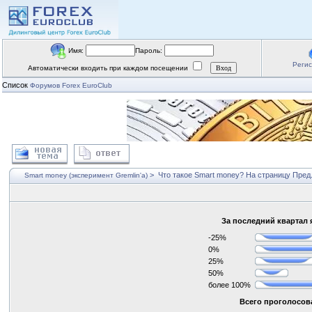
Имя:
Пароль:
Реги
Автоматически входить при каждом посещении
Список
Форумов Forex EuroClub
>
Что такое Smart money?
На страницу
Пред
Smart money (эксперимент Gremlin'a)
За последний квартал 
-25%
0%
25%
50%
более 100%
Всего проголосова