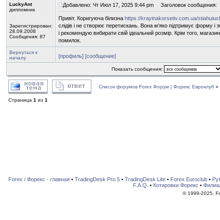
LuckyAnt
Добавлено: Чт Июл 17, 2025 9:44 pm
Заголовок сообщения:
дипломник
Привіт. Коригуюча білизна
https://krayinakorsetiv.com.ua/stiahuiu
слідів і не створює перетискань. Вона м’яко підтримує форму і 
Зарегистрирован:
28.09.2008
і рекомендую вибирати свій ідеальний розмір. Крім того, магаз
Сообщения: 87
помилок.
Вернуться к
[профиль]
[сообщение]
началу
Показать сообщения:
Список форумов Forex Форум | Форекс Евроклуб
»
Страница
1
из
1
Forex / Форекс - главная
•
TradingDesk Pro 5
•
TradingDesk Lite
•
Forex Euroclub
•
Ру
F.A.Q.
•
Котировки Форекс
•
Филиа
© 1999-2025, For