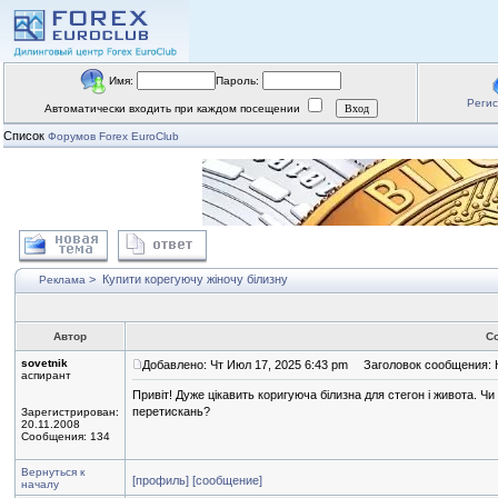
Имя:
Пароль:
Реги
Автоматически входить при каждом посещении
Список
Форумов Forex EuroClub
>
Купити корегуючу жіночу білизну
Реклама
Автор
С
sovetnik
Добавлено: Чт Июл 17, 2025 6:43 pm
Заголовок сообщения: К
аспирант
Привіт! Дуже цікавить коригуюча білизна для стегон і живота. Чи 
перетискань?
Зарегистрирован:
20.11.2008
Сообщения: 134
Вернуться к
[профиль]
[сообщение]
началу