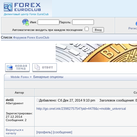
Имя:
Пароль:
Реги
Автоматически входить при каждом посещении
Список
Форумов Forex EuroClub
>
Бинарные опционы
Mobile Forex
Автор
С
dst11
Добавлено: Сб Дек 27, 2014 9:10 pm
Заголовок сообщения: 
Абитуриент
http://go.onel.ink/2398275754?pid=4478&c=mobile_universal
Зарегистрирован:
27.12.2014
Сообщения: 2
Вернуться к
[профиль]
[сообщение]
началу