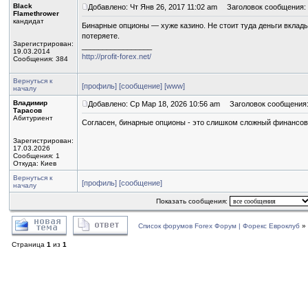
Black
Добавлено: Чт Янв 26, 2017 11:02 am
Заголовок сообщения:
Flamethrower
кандидат
Бинарные опционы — хуже казино. Не стоит туда деньги вклады
потеряете.
Зарегистрирован:
_________________
19.03.2014
http://profit-forex.net/
Сообщения: 384
Вернуться к
[профиль]
[сообщение]
[www]
началу
Владимир
Добавлено: Ср Мар 18, 2026 10:56 am
Заголовок сообщения
Тарасов
Абитуриент
Согласен, бинарные опционы - это слишком сложный финансовы
Зарегистрирован:
17.03.2026
Сообщения: 1
Откуда: Киев
Вернуться к
[профиль]
[сообщение]
началу
Показать сообщения:
Список форумов Forex Форум | Форекс Евроклуб
»
Страница
1
из
1