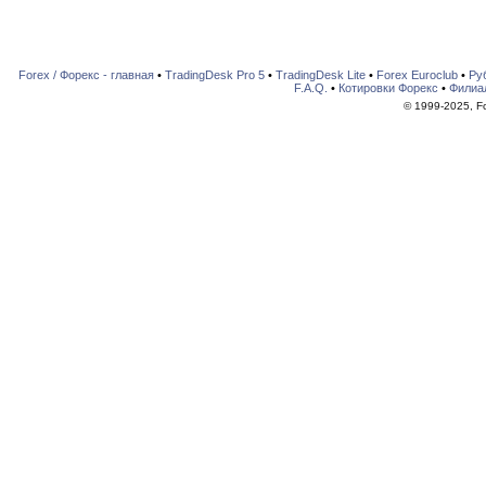
Forex / Форекс - главная
•
TradingDesk Pro 5
•
TradingDesk Lite
•
Forex Euroclub
•
Ру
F.A.Q.
•
Котировки Форекс
•
Филиа
© 1999-2025, For