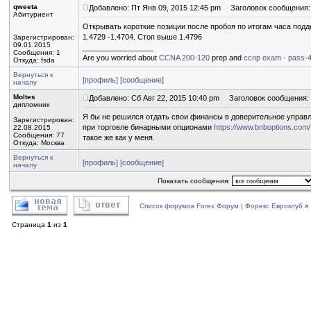
qweeta
Добавлено: Пт Янв 09, 2015 12:45 pm
Заголовок сообщения:
Абитуриент
Открывать короткие позиции после пробоя по итогам часа подд
1.4729 -1.4704. Стоп выше 1.4796
Зарегистрирован:
09.01.2015
_________________
Сообщения: 1
Are you worried about
CCNA 200-120
prep and
ccnp exam - pass-
Откуда: fsda
Вернуться к
[профиль]
[сообщение]
началу
Moltes
Добавлено: Сб Авг 22, 2015 10:40 pm
Заголовок сообщения:
дипломник
Я бы не решился отдать свои финансы в доверительное управле
Зарегистрирован:
при торговле бинарными опционами
https://www.bnboptions.com/
22.08.2015
Сообщения: 77
такое же как у меня.
Откуда: Москва
Вернуться к
[профиль]
[сообщение]
началу
Показать сообщения:
Список форумов Forex Форум | Форекс Евроклуб
»
Страница
1
из
1