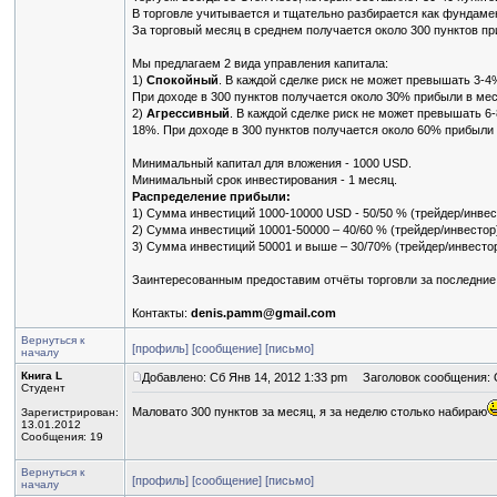
В торговле учитывается и тщательно разбирается как фундамен
За торговый месяц в среднем получается около 300 пунктов пр
Мы предлагаем 2 вида управления капитала:
1)
Спокойный
. В каждой сделке риск не может превышать 3-4
При доходе в 300 пунктов получается около 30% прибыли в ме
2)
Агрессивный
. В каждой сделке риск не может превышать 6
18%. При доходе в 300 пунктов получается около 60% прибыли
Минимальный капитал для вложения - 1000 USD.
Минимальный срок инвестирования - 1 месяц.
Распределение прибыли:
1) Сумма инвестиций 1000-10000 USD - 50/50 % (трейдер/инвес
2) Сумма инвестиций 10001-50000 – 40/60 % (трейдер/инвестор
3) Сумма инвестиций 50001 и выше – 30/70% (трейдер/инвестор
Заинтересованным предоставим отчёты торговли за последние
Контакты:
denis.pamm@gmail.com
Вернуться к
[профиль]
[сообщение]
[письмо]
началу
Книга L
Добавлено: Сб Янв 14, 2012 1:33 pm
Заголовок сообщения: 
Студент
Маловато 300 пунктов за месяц, я за неделю столько набираю
Зарегистрирован:
13.01.2012
Сообщения: 19
Вернуться к
[профиль]
[сообщение]
[письмо]
началу