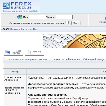
Имя:
Пароль:
Реги
Автоматически входить при каждом посещении
Список
Форумов Forex EuroClub
>
Инвестор + Наш опыт = Обоюдный доход
Smart money (эксперимент Gremlin'a)
Автор
С
London.pamm
Добавлено: Пт Авг 12, 2011 2:54 pm
Заголовок сообщения: И
Абитуриент
Доверительное управление активами
— это услуга управле
профессиональному доверительному управляющему с целью ин
Зарегистрирован:
12.08.2011
Сообщения: 2
Описание системы торговли.
Торговля ведётся по валютной паре Евро/Доллар.
В среднем в день бывает 1-2 сделки. В начале Европейской сес
Торгуем всегда со Стоп Лосс, который составляет 30-40 пункто