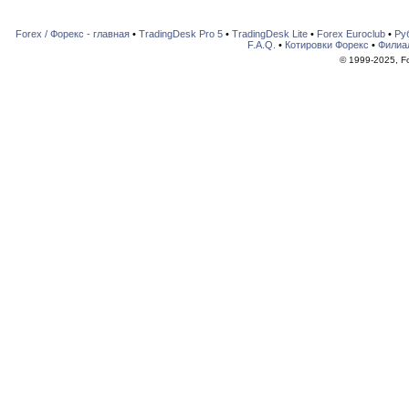
Forex / Форекс - главная
•
TradingDesk Pro 5
•
TradingDesk Lite
•
Forex Euroclub
•
Ру
F.A.Q.
•
Котировки Форекс
•
Филиа
© 1999-2025, For