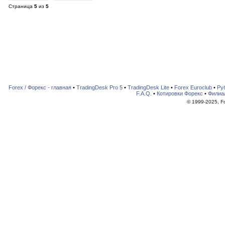
Страница
5
из
5
Forex / Форекс - главная
•
TradingDesk Pro 5
•
TradingDesk Lite
•
Forex Euroclub
•
Ру
F.A.Q.
•
Котировки Форекс
•
Филиа
© 1999-2025, For