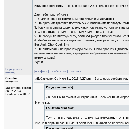
Если предположить, что ты в рынке с 2004 года потеря по счет
Дам тебе простой совет.
1. Удали из своего терминала все линии и индикаторы.
2. На дневном графике поставь МА с маленьким периодом, хоть
3. Торгуй по своим фракталам, как и торговал, но только в нап
4. Стопы ставь за МА ( Цена - МА = МА - Цена Стопа)
5. Не торгуй по инструменту, если МА рисует горизонт или нет 
6. Чтобы не пялиться в один инструмент , который рисует гори
Eur, Aud, Gbp, Gold, Brn)
7. Не связывай и не прогнозируй рынки. Свои прогнозы (головы 
определения целей и подтверждения выбранного направления. Б
потом анализ).
Удачи.
Вернуться к
[профиль]
[сообщение]
[письмо]
началу
Gremlin
Добавлено: Ср Июл 31, 2013 4:27 pm
Заголовок сообщения:
академик
Гондурас писал(а):
Зарегистрирован:
26.07.2004
Сообщения: 3037
Да, пост был грубый и некрасивый. Зато честный и пра
Это не так.
Гондурас писал(а):
То что ты его удалил это только подтверждает, что ты в
Уже не в первый раз Ты меня обвиняешь в какой-то нелепой ба
Гондурас писал(а):