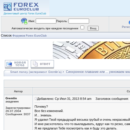
Имя:
Пароль:
Реги
Автоматически входить при каждом посещении
Список
Форумов Forex EuroClub
>
Синхронное плавание или ... умножаем мил
Smart money (эксперимент Gremlin'a)
Автор
С
Gremlin
Добавлено: Ср Июл 31, 2013 8:54 am
Заголовок сообщения:
академик
Почему?
Зарегистрирован:
Все без изменений.
26.07.2004
Сообщения: 3037
И... знаешь.
Я удалил Твой предыдущий весьма грубый и очень некрасивый
И мне расхотелось что-то выкладывать, вдруг как-то резко, сам
Я же предлагал Тебе посмотреть как я буду это делать.