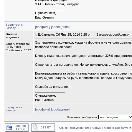
З.Ы.: Полный трэш, Гондурас.
_________________
С уважением,
Ваш Gremlin
Вернуться к
[профиль]
[сообщение]
началу
Gremlin
Добавлено: Сб Янв 25, 2014 2:28 pm
Заголовок сообщения:
академик
Эксперимент закончился, когда на форуме я не увидел смысла 
Зарегистрирован:
позволил прибыли расти.
26.07.2004
Сообщения: 3037
К концу года показатель доходности составил 328% при достиг
С плечом это я погорячился. Но так получилось случайно. Это 
Вознаграждением за работу стала новая машина, кроссовер, по
Каждый день садясь за руль я вспоминаю Господина Гондураса
Спасибо за внимание!!!
_________________
С уважением,
Ваш Gremlin
Вернуться к
[профиль]
[сообщение]
началу
Показать сообщения:
Список форумов Forex Форум | Форекс Евроклуб
»