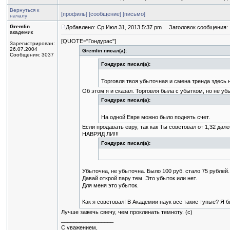
Вернуться к
[профиль]
[сообщение]
[письмо]
началу
Gremlin
Добавлено: Ср Июл 31, 2013 5:37 pm
Заголовок сообщения:
академик
[QUOTE="Гондурас"]
Зарегистрирован:
26.07.2004
Gremlin писал(а):
Сообщения: 3037
Гондурас писал(а):
Торговля твоя убыточная и смена тренда здесь 
Об этом я и сказал. Торговля была с убытком, но не уб
Гондурас писал(а):
На одной Евре можно было поднять счет.
Если продавать евру, так как Ты советовал от 1,32 дале
НАВРЯД ЛИ!!!
Гондурас писал(а):
Убыточна, не убыточна. Было 100 руб. стало 75 рублей.
Давай открой пару тем. Это убыток или нет.
Для меня это убыток.
Как я советовал! В Академии наук все такие тупые? Я 
Лучше зажечь свечу, чем проклинать темноту. (с)
_________________
С уважением,