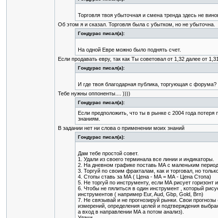
Торговля твоя убыточная и смена тренда здесь не вино
Об этом я и сказал. Торговля была с убытком, но не убыточна.
Гондурас писал(а):
На одной Евре можно было поднять счет.
Если продавать евру, так как Ты советовал от 1,32 далее от 1,3
Гондурас писал(а):
И где твоя благодарная публика, торгующая с форума?
Тебе нужны оппоненты.... ))))
Гондурас писал(а):
Если предположить, что ты в рынке с 2004 года потеря 
знаниям.
В задании нет ни слова о применении моих знаний
Гондурас писал(а):
Дам тебе простой совет.
1. Удали из своего терминала все линии и индикаторы.
2. На дневном графике поставь МА с маленьким периодо
3. Торгуй по своим фракталам, как и торговал, но толь
4. Стопы ставь за МА ( Цена - МА = МА - Цена Стопа)
5. Не торгуй по инструменту, если МА рисует горизонт 
6. Чтобы не пялиться в один инструмент , который рису
инструментов ( например Eur, Aud, Gbp, Gold, Brn)
7. Не связывай и не прогнозируй рынки. Свои прогнозы 
измерений, определения целей и подтверждения выбран
а вход в направлении МА а потом анализ).
Удачи.