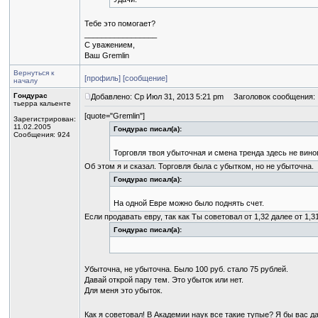
Тебе это помогает?
_________________
С уважением,
Ваш Gremlin
Вернуться к
[профиль]
[сообщение]
началу
Гондурас
Добавлено: Ср Июл 31, 2013 5:21 pm
Заголовок сообщения:
тьерра кальенте
[quote="Gremlin"]
Зарегистрирован:
11.02.2005
Гондурас писал(а):
Сообщения: 924
Торговля твоя убыточная и смена тренда здесь не вино
Об этом я и сказал. Торговля была с убытком, но не убыточна.
Гондурас писал(а):
На одной Евре можно было поднять счет.
Если продавать евру, так как Ты советовал от 1,32 далее от 1,3
Гондурас писал(а):
Убыточна, не убыточна. Было 100 руб. стало 75 рублей.
Давай открой пару тем. Это убыток или нет.
Для меня это убыток.
Как я советовал! В Академии наук все такие тупые? Я бы вас д