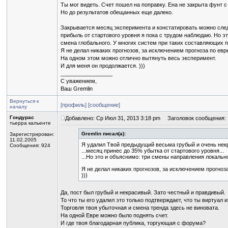
Ты мог видеть. Счет пошел на поправку. Ена не закрыта фунт с
Но до результатов обещанных еще далеко.
Закрывается месяц эксперимента и констатировать можно след
прибыль от стартового уровня я пока с трудом наблюдаю. Но э
смена глобального. У многих систем при таких составляющих 
Я не делал никаких прогнозов, за исключением прогноза по евре 
На одном этом можно отлично вытянуть весь эксперимент.
И для меня он продолжается. )))
_________________
С уважением,
Ваш Gremlin
Вернуться к
[профиль]
[сообщение]
началу
Гондурас
Добавлено: Ср Июл 31, 2013 3:18 pm
Заголовок сообщения:
тьерра кальенте
Gremlin писал(а):
Зарегистрирован:
11.02.2005
Я удалил Твой предыдущий весьма грубый и очень нек
Сообщения: 924
...месяц принес до 35% убытка от стартового уровня...
...Но это и объяснимо: три смены направления локально
Я не делал никаких прогнозов, за исключением прогноза 
)))
Да, пост был грубый и некрасивый. Зато честный и правдивый.
То что ты его удалил это только подтверждает, что ты виртуал и
Торговля твоя убыточная и смена тренда здесь не виновата.
На одной Евре можно было поднять счет.
И где твоя благодарная публика, торгующая с форума?