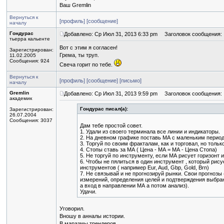
Ваш Gremlin
Вернуться к
[профиль]
[сообщение]
началу
Гондурас
Добавлено: Ср Июл 31, 2013 6:33 pm
Заголовок сообщения:
тьерра кальенте
Вот с этим я согласен!
Зарегистрирован:
Грема, ты труп.
11.02.2005
Сообщения: 924
Свеча горит по тебе.
Вернуться к
[профиль]
[сообщение]
[письмо]
началу
Gremlin
Добавлено: Ср Июл 31, 2013 9:59 pm
Заголовок сообщения:
академик
Гондурас писал(а):
Зарегистрирован:
26.07.2004
Сообщения: 3037
Дам тебе простой совет.
1. Удали из своего терминала все линии и индикаторы.
2. На дневном графике поставь МА с маленьким периодо
3. Торгуй по своим фракталам, как и торговал, но толь
4. Стопы ставь за МА ( Цена - МА = МА - Цена Стопа)
5. Не торгуй по инструменту, если МА рисует горизонт 
6. Чтобы не пялиться в один инструмент , который рису
инструментов ( например Eur, Aud, Gbp, Gold, Brn)
7. Не связывай и не прогнозируй рынки. Свои прогнозы 
измерений, определения целей и подтверждения выбран
а вход в направлении МА а потом анализ).
Удачи.
Уговорил.
Вношу в анналы истории.
В маразмы трендеров.