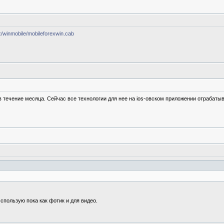
ex/winmobile/mobileforexwin.cab
 в течение месяца. Сейчас все технологии для нее на ios-овском приложении отрабаты
Использую пока как фотик и для видео.