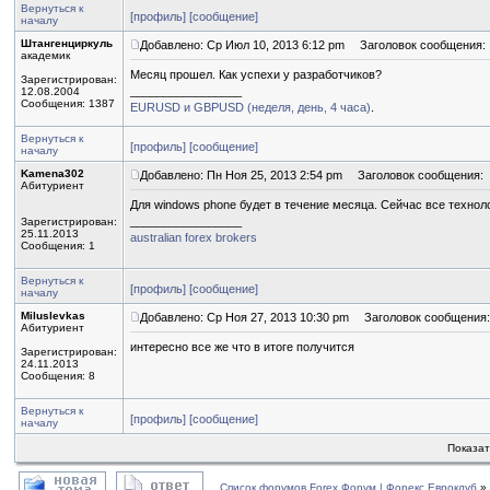
Вернуться к
[профиль]
[сообщение]
началу
Штангенциркуль
Добавлено: Ср Июл 10, 2013 6:12 pm
Заголовок сообщения:
академик
Месяц прошел. Как успехи у разработчиков?
Зарегистрирован:
_________________
12.08.2004
Сообщения: 1387
EURUSD и GBPUSD (неделя, день, 4 часа)
.
Вернуться к
[профиль]
[сообщение]
началу
Kamena302
Добавлено: Пн Ноя 25, 2013 2:54 pm
Заголовок сообщения:
Абитуриент
Для windows phone будет в течение месяца. Сейчас все технол
_________________
Зарегистрирован:
25.11.2013
australian forex brokers
Сообщения: 1
Вернуться к
[профиль]
[сообщение]
началу
Miluslevkas
Добавлено: Ср Ноя 27, 2013 10:30 pm
Заголовок сообщения:
Абитуриент
интересно все же что в итоге получится
Зарегистрирован:
24.11.2013
Сообщения: 8
Вернуться к
[профиль]
[сообщение]
началу
Показат
Список форумов Forex Форум | Форекс Евроклуб
»