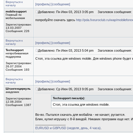
Вернуться к
[профиль]
[сообщение]
началу
mobilesupport
Добавлено: Пн Июн 03, 2013 3:05 pm
Заголовок сообщения:
Главный по
мобильникам
попробуйте скачать здесь
http://pda.fxeuroclub.ru/wap/mobilefor
Зарегистрирован:
13.03.2007
Сообщения: 226
Вернуться к
[профиль]
[сообщение]
началу
Techsupport
Добавлено: Пн Июн 03, 2013 5:04 pm
Заголовок сообщения:
непробиваемая
поддержка
Стоп, эта ссылка для windows mobile. Для windows phone будет
Зарегистрирован:
26.07.2004
Сообщения: 193
Вернуться к
[профиль]
[сообщение]
началу
Штангенциркуль
Добавлено: Ср Июн 05, 2013 9:05 pm
Заголовок сообщения:
академик
Techsupport писал(а):
Зарегистрирован:
12.08.2004
Стоп, эта ссылка для windows mobile.
Сообщения: 1387
Во-во. Пытался скачать для мобайла - не качает, ругается.
Блин, купил игрушку с 8-й виндой. Никаких программ еще нет. 
_________________
EURUSD и GBPUSD (неделя, день, 4 часа)
.