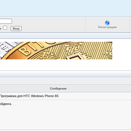
Регистрация
ии
Сообщение
Программа для HTC Windows Phone 8S
ейдинга.