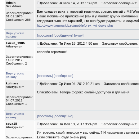
Admin
Добавлено: Чт Июн 14, 2012 1:39 pm
Заголовок сообщения:
Site Admin
Вам следует искать торовый терминал, совместимый с MS Wind
Зарегистрирован:
Наше мобильное приложение (как и у многих других компаний)
01.01.1970
Сообщения: 255
следоваетльно нет гарантий, что оно будет радотать на седьмо
http://www.fxeuroclub.ru/mobileforex_windows.php
Вернуться к
[профиль]
[сообщение]
[www]
началу
Елена_1985
Добавлено: Пн Июн 18, 2012 4:50 pm
Заголовок сообщения:
Абитуриент
спасибо огромное!
Зарегистрирован:
14.06.2012
Сообщения: 2
Вернуться к
[профиль]
[сообщение]
началу
kulinars
Добавлено: Ср Июл 04, 2012 10:21 am
Заголовок сообщения
Абитуриент
Cпасибо вам. Теперь форекс онлайн доступен и для меня
Зарегистрирован:
04.07.2012
Сообщения: 1
Вернуться к
[профиль]
[сообщение]
началу
sova18
Добавлено: Пн Фев 13, 2017 3:24 pm
Заголовок сообщения:
Абитуриент
Интересно, какой телефон у вас сейчас? И насколько удачна в
Если ответите, буду очень рад!
Зарегистрирован: