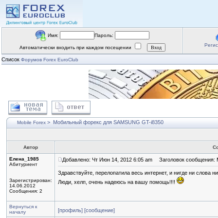
Имя:
Пароль:
Реги
Автоматически входить при каждом посещении
Список
Форумов Forex EuroClub
>
Мобильный форекс для SAMSUNG GT-i8350
Mobile Forex
Автор
С
Елена_1985
Добавлено: Чт Июн 14, 2012 6:05 am
Заголовок сообщения: 
Абитуриент
Здравствуйте, перелопатила весь интернет, и нигде ни слова ни
Зарегистрирован:
Люди, хелп, очень надеюсь на вашу помощь!!!!
14.06.2012
Сообщения: 2
Вернуться к
[профиль]
[сообщение]
началу