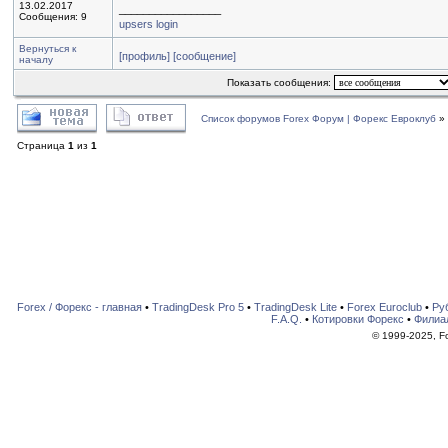
13.02.2017
_________________
Сообщения: 9
upsers login
Вернуться к
[профиль]
[сообщение]
началу
Показать сообщения:
Список форумов Forex Форум | Форекс Евроклуб
»
Страница
1
из
1
Forex / Форекс - главная
•
TradingDesk Pro 5
•
TradingDesk Lite
•
Forex Euroclub
•
Ру
F.A.Q.
•
Котировки Форекс
•
Филиа
© 1999-2025, For