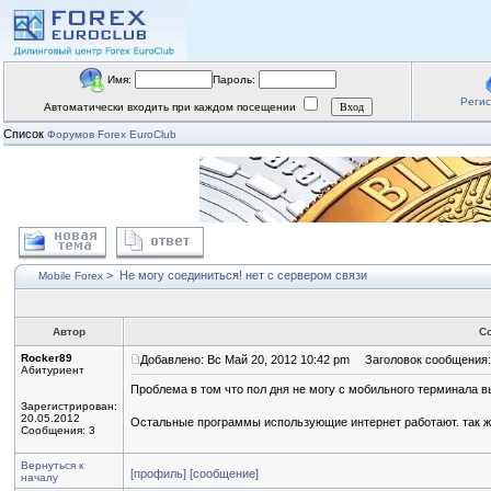
Имя:
Пароль:
Реги
Автоматически входить при каждом посещении
Список
Форумов Forex EuroClub
>
Не могу соединиться! нет с сервером связи
Mobile Forex
Автор
С
Rocker89
Добавлено: Вс Май 20, 2012 10:42 pm
Заголовок сообщения: 
Абитуриент
Проблема в том что пол дня не могу с мобильного терминала вы
Зарегистрирован:
20.05.2012
Остальные программы использующие интернет работают. так же
Сообщения: 3
Вернуться к
[профиль]
[сообщение]
началу