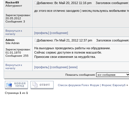
Rocker89
Добавлено: Вс Май 20, 2012 11:16 pm
Заголовок сообщения:
Абитуриент
до этого все отлично заходило ) месяц пользуюсь мобильнвм 
Зарегистрирован:
20.05.2012
Сообщения: 3
Вернуться к
[профиль]
[сообщение]
началу
Admin
Добавлено: Пн Май 21, 2012 12:37 pm
Заголовок сообщения
Site Admin
На выходных проводились работы на обрудовании.
Зарегистрирован:
Сейчас сервис доступен в полном масшатбе.
01.01.1970
Сообщения: 255
Приносим свои извинения за неудобства.
Вернуться к
[профиль]
[сообщение]
[www]
началу
Показать сообщения:
Список форумов Forex Форум | Форекс Евроклуб
»
Страница
1
из
1