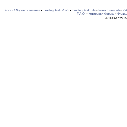
Forex / Форекс - главная
•
TradingDesk Pro 5
•
TradingDesk Lite
•
Forex Euroclub
•
Ру
F.A.Q.
•
Котировки Форекс
•
Филиа
© 1999-2025, For