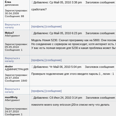
Ёлка
Добавлено: Ср Май 05, 2010 3:38 pm
Заголовок сообщения:
дипломник
сработало?
Зарегистрирован:
30.04.2009
Сообщения: 88
Вернуться к
[профиль]
[сообщение]
началу
Mulya7
Добавлено: Ср Май 05, 2010 6:23 pm
Заголовок сообщения:
Абитуриент
Модель Нокия 5230. Скачал программу как на 5800. Они похож
Но соединение с сервером не происходит, хотя интернет есть.
Зарегистрирован:
05.05.2010
У вас есть полная версия для 5230 и какая проблема может б
Сообщения: 1
Вернуться к
[профиль]
[сообщение]
началу
dealer
Добавлено: Чт Май 06, 2010 5:04 pm
Заголовок сообщения:
АДМИНИСТРАЦИЯ
Проверьте подключение для этого введите пароль:1 , логин : 1
Зарегистрирован:
26.07.2004
Сообщения: 1840
Вернуться к
[профиль]
[сообщение]
началу
max88vlg
Добавлено: Сб Июл 24, 2010 3:14 pm
Заголовок сообщения:
Абитуриент
помогите моего sony ericsson j20i в списке нету что делать
Зарегистрирован:
24.07.2010
Сообщения: 1