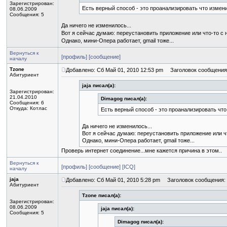
Зарегистрирован:
Есть верный способ - это проанализировать что изме
08.06.2009
Сообщения: 5
Да ничего не изменилось...
Вот я сейчас думаю: переустановить приложение или что-то с
Однако, мини-Опера работает, gmail тоже...
Вернуться к
[профиль]
[сообщение]
началу
Tzone
Добавлено: Сб Май 01, 2010 12:53 pm
Заголовок сообщения
Абитуриент
jaja писал(а):
Зарегистрирован:
21.04.2010
Dimagog писал(а):
Сообщения: 6
Откуда: Котлас
Есть верный способ - это проанализировать чт
Да ничего не изменилось...
Вот я сейчас думаю: переустановить приложение или ч
Однако, мини-Опера работает, gmail тоже...
Проверь интернет соединение...мне кажется причина в этом..
Вернуться к
[профиль]
[сообщение]
[ICQ]
началу
jaja
Добавлено: Сб Май 01, 2010 5:28 pm
Заголовок сообщения:
Абитуриент
Tzone писал(а):
Зарегистрирован:
08.06.2009
jaja писал(а):
Сообщения: 5
Dimagog писал(а):