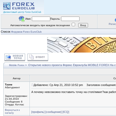
Имя:
Пароль:
Реги
Автоматически входить при каждом посещении
Список
Форумов Forex EuroClub
>
Открытие нового проекта Форекс Евроклуба MOBILE FOREX
На с
Mobile Forex
Автор
С
Tzone
Добавлено: Ср Апр 21, 2010 10:52 pm
Заголовок сообщения
Абитуриент
А почему невозможно поставить точку на стоп/лимит?как работ
Зарегистрирован:
21.04.2010
Сообщения: 6
Откуда: Котлас
Вернуться к
[профиль]
[сообщение]
[ICQ]
началу