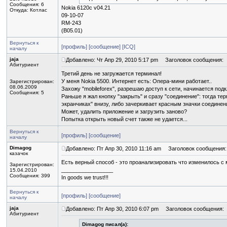
Сообщения: 6
Nokia 6120c v04.21
Откуда: Котлас
09-10-07
RM-243
(B05.01)
Вернуться к
[профиль]
[сообщение]
[ICQ]
началу
jaja
Добавлено: Чт Апр 29, 2010 5:17 pm
Заголовок сообщения:
Абитуриент
Третий день не загружается терминал!
У меня Nokia 5500. Интернет есть: Опера-мини работает..
Зарегистрирован:
08.06.2009
Захожу "mobileforex", разрешаю доступ к сети, начинается подк
Сообщения: 5
Раньше я жал кнопку "закрыть" и сразу "соединение": тогда те
экранчиках" внизу, либо зачеркивает красным значки соединени
Может, удалить приложение и загрузить заново?
Попытка открыть новый счет также не удается...
Вернуться к
[профиль]
[сообщение]
началу
Dimagog
Добавлено: Пт Апр 30, 2010 11:16 am
Заголовок сообщения:
казачок
Есть верный способ - это проанализировать что изменилось с
Зарегистрирован:
_________________
15.04.2010
Сообщения: 399
In goods we trust!!!
Вернуться к
[профиль]
[сообщение]
началу
jaja
Добавлено: Пт Апр 30, 2010 6:07 pm
Заголовок сообщения:
Абитуриент
Dimagog писал(а):