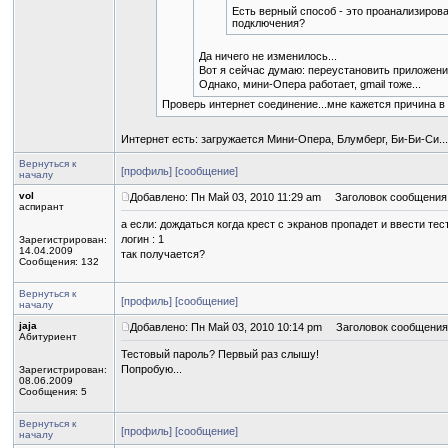
Есть верный способ - это проанализиров
подключения?
Да ничего не изменилось...
Вот я сейчас думаю: переустановить приложени
Однако, мини-Опера работает, gmail тоже...
Проверь интернет соединение...мне кажется причина в 
Интернет есть: загружается Мини-Опера, Блумберг, Би-Би-Си...
Вернуться к
[профиль]
[сообщение]
началу
vol
Добавлено: Пн Май 03, 2010 11:29 am
Заголовок сообщения
аспирант
а если: дождаться когда крест с экранов пропадет и ввести тес
логин : 1
Зарегистрирован:
14.04.2009
так получается?
Сообщения: 132
Вернуться к
[профиль]
[сообщение]
началу
jaja
Добавлено: Пн Май 03, 2010 10:14 pm
Заголовок сообщения
Абитуриент
Тестовый пароль? Первый раз слышу!
Попробую...
Зарегистрирован:
08.06.2009
Сообщения: 5
Вернуться к
[профиль]
[сообщение]
началу