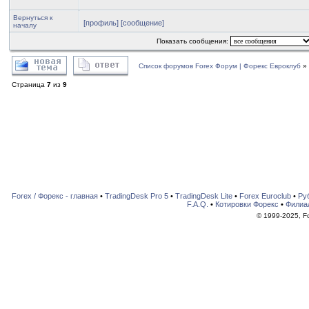
Вернуться к
[профиль]
[сообщение]
началу
Показать сообщения:
Список форумов Forex Форум | Форекс Евроклуб
»
Страница
7
из
9
Forex / Форекс - главная
•
TradingDesk Pro 5
•
TradingDesk Lite
•
Forex Euroclub
•
Ру
F.A.Q.
•
Котировки Форекс
•
Филиа
© 1999-2025, For