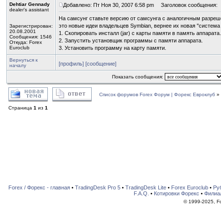
Dehtiar Gennady
Добавлено: Пт Ноя 30, 2007 6:58 pm
Заголовок сообщения:
dealer's assistant
На самсунг ставьте версию от самсунга с аналогичным разреш
это новые идеи владельцев Symbian, вернее их новая "система
Зарегистрирован:
20.08.2001
1. Скопировать инсталл (jar) с карты памяти в память аппарата.
Сообщения: 1546
2. Запустить установщик программы с памяти аппарата.
Откуда: Forex
Euroclub
3. Установить программу на карту памяти.
Вернуться к
[профиль]
[сообщение]
началу
Показать сообщения:
Список форумов Forex Форум | Форекс Евроклуб
»
Страница
1
из
1
Forex / Форекс - главная
•
TradingDesk Pro 5
•
TradingDesk Lite
•
Forex Euroclub
•
Ру
F.A.Q.
•
Котировки Форекс
•
Филиа
© 1999-2025, For