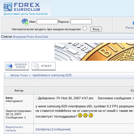
Имя:
Пароль:
Реги
Автоматически входить при каждом посещении
Список
Форумов Forex EuroClub
>
проблема в samsung i520
Mobile Forex
Автор
С
basy
Добавлено: Пт Ноя 30, 2007 4:57 pm
Заголовок сообщения: п
Абитуриент
у меня samsung i520 платформа s60, symbian 9.2 FP1 разрешен
не ставится mobileforex ни от самсунгов ни от нокий с таким 
Зарегистрирован:
30.11.2007
посоветует техподдержка?
Сообщения: 1
Вернуться к
[профиль]
[сообщение]
началу