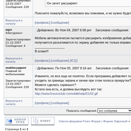
Зарегистрирован:
Он зачет расширяет
13.03.2007
Сообщения: 226
Поясните пожалуйста, возможно мы поможем, и не нужно будет
Вернуться к
[профиль]
[сообщение]
началу
mjet
Добавлено: Вс Ноя 04, 2007 6:08 pm
Заголовок сообщения:
Абитуриент
Мобила автоматически пытается расширить изображение добав
Зарегистрирован:
получается разъезжается по экрану добавляя не только вправо,
21.10.2007
Сообщения: 4
_________________
В атаке!!!
Вернуться к
[профиль]
[сообщение]
[ICQ]
началу
mobilesupport
Добавлено: Пн Ноя 05, 2007 8:16 am
Заголовок сообщения:
Главный по
мобильникам
Извините, но все еще не понятно. Если программа добавляет п
уходить за границы экрана и зачем при этом полоса прокрутки?
Зарегистрирован:
13.03.2007
Можете сделать скриншот?
Сообщения: 226
Кстати она есть, и должна выглядеть вот так:
http://www.fxeuroclub.ru/mobilehelp/01/02.gif
Вернуться к
[профиль]
[сообщение]
началу
Показать сообщения:
Список форумов Forex Форум | Форекс Евроклуб
»
Страница
1
из
1