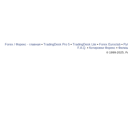
Forex / Форекс - главная
•
TradingDesk Pro 5
•
TradingDesk Lite
•
Forex Euroclub
•
Ру
F.A.Q.
•
Котировки Форекс
•
Филиа
© 1999-2025, For