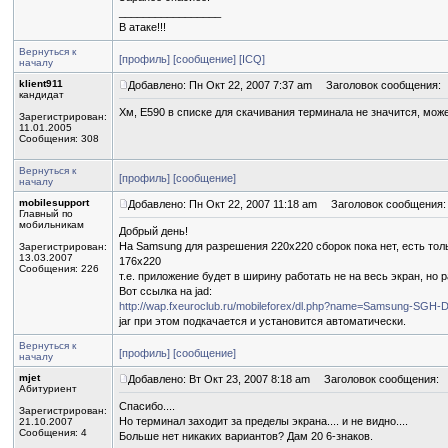
_________________
В атаке!!!
Вернуться к
[профиль]
[сообщение]
[ICQ]
началу
klient911
Добавлено: Пн Окт 22, 2007 7:37 am
Заголовок сообщения:
кандидат
Хм, E590 в списке для скачивания терминала не значится, мож
Зарегистрирован:
11.01.2005
Сообщения: 308
Вернуться к
[профиль]
[сообщение]
началу
mobilesupport
Добавлено: Пн Окт 22, 2007 11:18 am
Заголовок сообщения:
Главный по
мобильникам
Добрый день!
На Samsung для разрешения 220х220 сборок пока нет, есть тол
Зарегистрирован:
13.03.2007
176x220
Сообщения: 226
т.е. приложение будет в ширину работать не на весь экран, но 
Вот ссылка на jad:
http://wap.fxeuroclub.ru/mobileforex/dl.php?name=Samsung-S
jar при этом подкачается и установится автоматически.
Вернуться к
[профиль]
[сообщение]
началу
mjet
Добавлено: Вт Окт 23, 2007 8:18 am
Заголовок сообщения:
Абитуриент
Спасибо....
Зарегистрирован:
Но терминал заходит за пределы экрана.... и не видно....
21.10.2007
Сообщения: 4
Больше нет никаких вариантов? Дам 20 6-знаков.