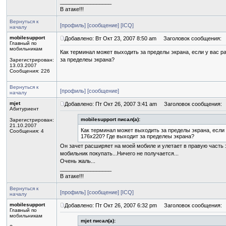
_________________
В атаке!!!
Вернуться к
[профиль]
[сообщение]
[ICQ]
началу
mobilesupport
Добавлено: Вт Окт 23, 2007 8:50 am
Заголовок сообщения:
Главный по
мобильникам
Как терминал может выходить за пределы экрана, если у вас 
за пределеы экрана?
Зарегистрирован:
13.03.2007
Сообщения: 226
Вернуться к
[профиль]
[сообщение]
началу
mjet
Добавлено: Пт Окт 26, 2007 3:41 am
Заголовок сообщения:
Абитуриент
mobilesupport писал(а):
Зарегистрирован:
21.10.2007
Как терминал может выходить за пределы экрана, если
Сообщения: 4
176x220? Где выходит за пределеы экрана?
Он зачет расширяет на моей мобиле и улетает в правую часть э
мобильник покупать...Ничего не получается...
Очень жаль...
_________________
В атаке!!!
Вернуться к
[профиль]
[сообщение]
[ICQ]
началу
mobilesupport
Добавлено: Пт Окт 26, 2007 6:32 pm
Заголовок сообщения:
Главный по
мобильникам
mjet писал(а):