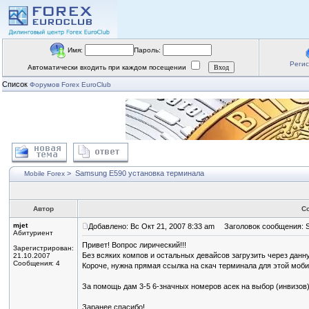
Имя:
Пароль:
Реги
Автоматически входить при каждом посещении
Список
Форумов Forex EuroClub
>
Samsung E590 установка терминала
Mobile Forex
Автор
С
mjet
Добавлено: Вс Окт 21, 2007 8:33 am
Заголовок сообщения: S
Абитуриент
Привет! Вопрос лирический!!!
Зарегистрирован:
Без всяких компов и остальных девайсов загрузить через дан
21.10.2007
Сообщения: 4
Короче, нужна прямая ссылка на скач терминала для этой мобилы
За помощь дам 3-5 6-значных номеров асек на выбор (инвизов)
Заранее спасибо!