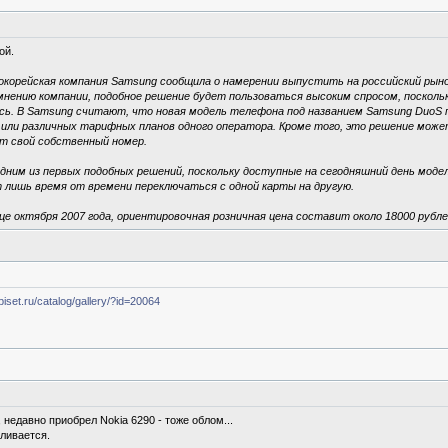
ой.
окорейская компания Samsung сообщила о намерении выпустить на российский рын
нению компании, подобное решение будет пользоваться высоким спросом, поскольк
ось. В Samsung считают, что новая модель телефона под названием Samsung Duo
или различных тарифных планов одного оператора. Кроме того, это решение мож
т свой собственный номер.
ним из первых подобных решений, поскольку доступные на сегодняшний день мод
 лишь время от времени переключаться с одной карты на другую.
е октября 2007 года, ориентировочная розничная цена составит около 18000 рубле
iset.ru/catalog/gallery/?id=20064
недавно приобрел Nokia 6290 - тоже облом...
вливается.