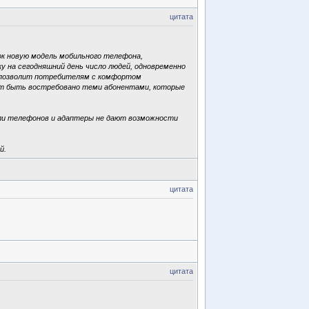
цитата
ок новую модель мобильного телефона,
у на сегодняшний день число людей, одновременно
S позволит потребителям с комфортом
ет быть востребовано теми абонентами, которые
ели телефонов и адаптеры не дают возможности
й.
цитата
цитата