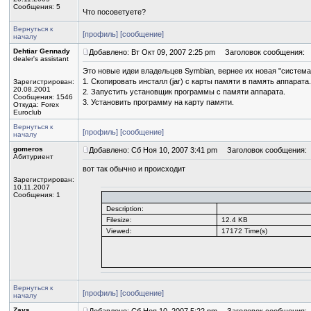
Сообщения: 5
Что посоветуете?
Вернуться к
[профиль]
[сообщение]
началу
Dehtiar Gennady
Добавлено: Вт Окт 09, 2007 2:25 pm
Заголовок сообщения:
dealer's assistant
Это новые идеи владельцев Symbian, вернее их новая "система 
1. Скопировать инсталл (jar) с карты памяти в память аппарата.
Зарегистрирован:
20.08.2001
2. Запустить установщик программы с памяти аппарата.
Сообщения: 1546
3. Установить программу на карту памяти.
Откуда: Forex
Euroclub
Вернуться к
[профиль]
[сообщение]
началу
gomeros
Добавлено: Сб Ноя 10, 2007 3:41 pm
Заголовок сообщения:
Абитуриент
вот так обычно и происходит
Зарегистрирован:
10.11.2007
Сообщения: 1
Description:
Filesize:
12.4 KB
Viewed:
17172 Time(s)
Вернуться к
[профиль]
[сообщение]
началу
Zays