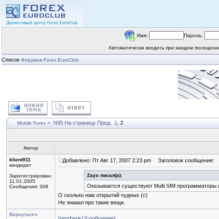
Имя:
Пароль:
Автоматически входить при каждом посещен
Список
Форумов Forex EuroClub
>
N95
На страницу
Пред.
1
,
2
Mobile Forex
Автор
klient911
Добавлено: Пт Авг 17, 2007 2:23 pm
Заголовок сообщения:
кандидат
Zays писал(а):
Зарегистрирован:
11.01.2005
Оказывается существуют Multi SIM программаторы 
Сообщения: 308
О сколько нам открытий чудных (с)
Не знааал про такие вещи.
Вернуться к
[профиль]
[сообщение]