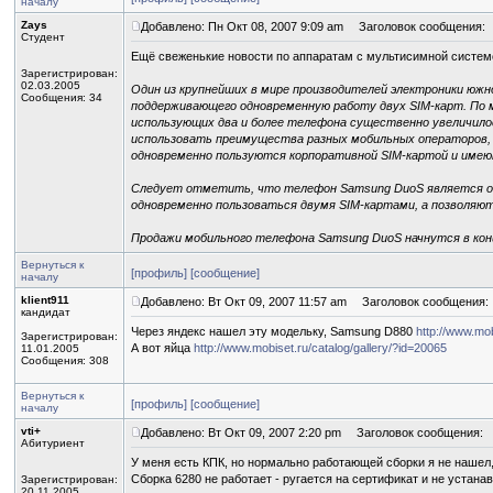
началу
Zays
Добавлено: Пн Окт 08, 2007 9:09 am
Заголовок сообщения:
Студент
Ещё свеженькие новости по аппаратам с мультисимной систем
Зарегистрирован:
02.03.2005
Один из крупнейших в мире производителей электроники южн
Сообщения: 34
поддерживающего одновременную работу двух SIM-карт. По м
использующих два и более телефона существенно увеличил
использовать преимущества разных мобильных операторов, 
одновременно пользуются корпоративной SIM-картой и имею
Следует отметить, что телефон Samsung DuoS является од
одновременно пользоваться двумя SIM-картами, а позволяют
Продажи мобильного телефона Samsung DuoS начнутся в конц
Вернуться к
[профиль]
[сообщение]
началу
klient911
Добавлено: Вт Окт 09, 2007 11:57 am
Заголовок сообщения:
кандидат
Через яндекс нашел эту модельку, Samsung D880
http://www.mob
Зарегистрирован:
А вот яйца
http://www.mobiset.ru/catalog/gallery/?id=20065
11.01.2005
Сообщения: 308
Вернуться к
[профиль]
[сообщение]
началу
vti+
Добавлено: Вт Окт 09, 2007 2:20 pm
Заголовок сообщения:
Абитуриент
У меня есть КПК, но нормально работающей сборки я не нашел, 
Сборка 6280 не работает - ругается на сертификат и не устана
Зарегистрирован:
20.11.2005