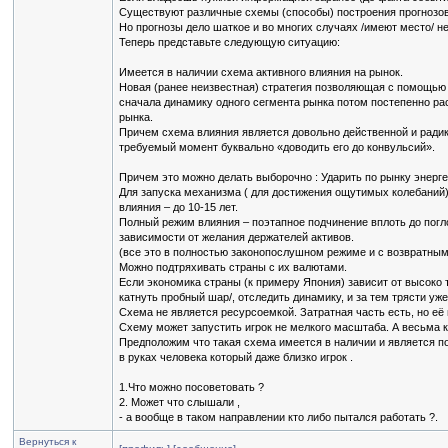
Существуют различные схемы (способы) построения прогнозов
Но прогнозы дело шаткое и во многих случаях /имеют место/ не
Теперь представьте следующую ситуацию:
Имеется в наличии схема активного влияния на рынок.
Новая (ранее неизвестная) стратегия позволяющая с помощью
сначала динамику одного сегмента рынка потом постепенно ра
рынка.
Причем схема влияния является довольно действенной и радика
требуемый момент буквально «доводить его до конвульсий».
Причем это можно делать выборочно : Ударить по рынку энерг
Для запуска механизма ( для достижения ощутимых колебаний)
влияния – до 10-15 лет.
Полный режим влияния – поэтапное подчинение вплоть до пог
зависимости от желания держателей активов.
(все это в полностью законопослушном режиме и с возвратны
Можно подтряхивать страны с их валютами.
Если экономика страны (к примеру Япония) зависит от высоко 
катнуть пробный шар/, отследить динамику, и за тем трясти уже
Схема не является ресурсоемкой. Затратная часть есть, но е
Схему может запустить игрок не мелкого масштаба. А весьма кр
Предположим что такая схема имеется в наличии и является п
в руках человека который даже близко игрок .
1.Что можно посоветовать ?
2. Может что слышали ,
- а вообще в таком направлении кто либо пытался работать ?.
Вернуться к