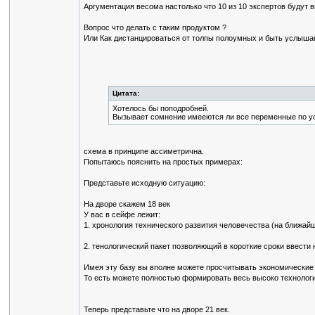
Аргументация весома настолько что 10 из 10 экспертов будут
Вопрос что делать с таким продуктом ?
Или Как дистанцироваться от толпы полоумных и быть услыш
Цитата:
Хотелось бы поподробней.
Вызывает сомнение имееются ли все переменные по усл
схема в принципе ассиметрична.
Попытаюсь пояснить на простых примерах:
Представьте исходную ситуацию:
На дворе скажем 18 век
У вас в сейфе лежит:
1. хронология технического развития человечества (на ближайш
2. тенологический пакет позволяющий в короткие сроки ввести 
Имея эту базу вы вполне можете просчитывать экономические 
То есть можете полностью формировать весь высоко технолог
Теперь представьте что на дворе 21 век.