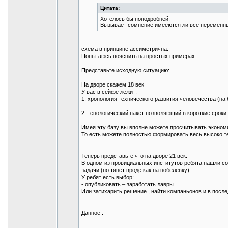
Цитата:
Хотелось бы поподробней.
Вызывает сомнение имееются ли все переменные
схема в принципе ассиметрична.
Попытаюсь пояснить на простых примерах:
Представьте исходную ситуацию:
На дворе скажем 18 век
У вас в сейфе лежит:
1. хронология технического развития человечества (на 
2. тенологический пакет позволяющий в короткие сроки
Имея эту базу вы вполне можете просчитывать эконом
То есть можете полностью формировать весь высоко т
Теперь представьте что на дворе 21 век.
В одном из провициальных институтов ребята нашли 
задачи (но тянет вроде как на нобелевку).
У ребят есть выбор:
- опубликовать – заработать лавры.
Или затихарить решение , найти компаньонов и в после
Данное :