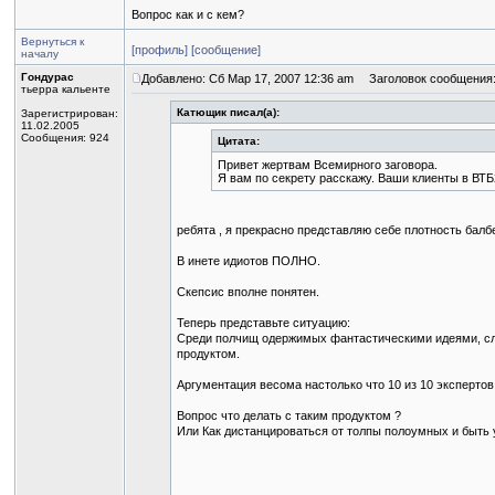
Вопрос как и с кем?
Вернуться к
[профиль]
[сообщение]
началу
Гондурас
Добавлено: Сб Мар 17, 2007 12:36 am
Заголовок сообщения
тьерра кальенте
Катющик писал(а):
Зарегистрирован:
11.02.2005
Сообщения: 924
Цитата:
Привет жертвам Всемирного заговора.
Я вам по секрету расскажу. Ваши клиенты в ВТБ
ребята , я прекрасно представляю себе плотность балб
В инете идиотов ПОЛНО.
Скепсис вполне понятен.
Теперь представьте ситуацию:
Среди полчищ одержимых фантастическими идеями, сл
продуктом.
Аргументация весома настолько что 10 из 10 эксперто
Вопрос что делать с таким продуктом ?
Или Как дистанцироваться от толпы полоумных и быт