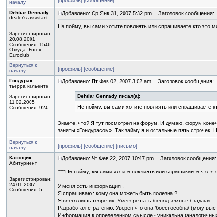
[профиль]
[сообщение]
началу
Dehtiar Gennady
Добавлено: Ср Янв 31, 2007 5:32 pm
Заголовок сообщения:
dealer's assistant
Не пойму, вы сами хотите повлиять или спрашиваете кто это м
Зарегистрирован:
20.08.2001
Сообщения: 1546
Откуда: Forex
Euroclub
Вернуться к
[профиль]
[сообщение]
началу
Гондурас
Добавлено: Пт Фев 02, 2007 3:02 am
Заголовок сообщения:
тьерра кальенте
Dehtiar Gennady писал(а):
Зарегистрирован:
11.02.2005
Не пойму, вы сами хотите повлиять или спрашиваете к
Сообщения: 924
Знаете, что? Я тут посмотрел на форум. И думаю, форум конечн
заняты «Гондурасом». Так займу я и остальные пять строчек. 
Вернуться к
[профиль]
[сообщение]
[письмо]
началу
Катющик
Добавлено: Чт Фев 22, 2007 10:47 pm
Заголовок сообщения:
Абитуриент
****Не пойму, вы сами хотите повлиять или спрашиваете кто это
Зарегистрирован:
24.01.2007
У меня есть информация .
Сообщения: 5
Я спрашиваю : кому она можеть быть полезна ?.
Я всего лишь теоретик. Умею решать /неподъемные / задачи.
Разработал стратегию. Уверен что она /боеспособна/ (могу выст
Информация в определенном смысле - уникальна (аналогичных 