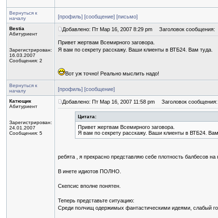
Вернуться к
[профиль]
[сообщение]
[письмо]
началу
Bestia
Добавлено: Пт Мар 16, 2007 8:29 pm
Заголовок сообщения:
Абитуриент
Привет жертвам Всемирного заговора.
Я вам по секрету расскажу. Ваши клиенты в ВТБ24. Вам туда.
Зарегистрирован:
16.03.2007
Сообщения: 2
Вот уж точно! Реально мыслить надо!
Вернуться к
[профиль]
[сообщение]
началу
Катющик
Добавлено: Пт Мар 16, 2007 11:58 pm
Заголовок сообщения:
Абитуриент
Цитата:
Зарегистрирован:
Привет жертвам Всемирного заговора.
24.01.2007
Я вам по секрету расскажу. Ваши клиенты в ВТБ24. Вам
Сообщения: 5
ребята , я прекрасно представляю себе плотность балбесов на
В инете идиотов ПОЛНО.
Скепсис вполне понятен.
Теперь представьте ситуацию:
Среди полчищ одержимых фантастическими идеями, слабый гол