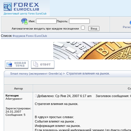
Имя:
Пароль:
Реги
Автоматически входить при каждом посещении
Список
Форумов Forex EuroClub
>
Стратегия влияния на рынок.
Smart money (эксперимент Gremlin'a)
Автор
С
Катющик
Добавлено: Ср Янв 24, 2007 6:17 am
Заголовок сообщения: С
Абитуриент
Стратегия влияния на рынок.
Зарегистрирован:
24.01.2007
Сообщения: 5
В «двух» простых словах:
События влияют на рынок .
Информация влияет на рынок.
Если владеешь нужной информацией заранее (до факта события