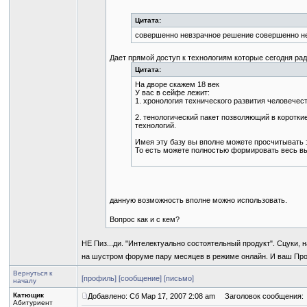
Цитата:
совершенно невзрачное решение совершенно н
Дает прямой доступ к технологиям которые сегодня рад
Цитата:
На дворе скажем 18 век
У вас в сейфе лежит:
1. хронология технического развития человечест
2. тенологический пакет позволяющий в коротки
технологий.
Имея эту базу вы вполне можете просчитывать 
То есть можете полностью формировать весь в
данную возможность вполне можно использовать.
Вопрос как и с кем?
НЕ Пиз...ди. "Интелектуально состоятельный продукт". Сцуки,
на шустром форуме пару месяцев в режиме онлайн. И ваш Прод
Вернуться к
[профиль]
[сообщение]
[письмо]
началу
Катющик
Добавлено: Сб Мар 17, 2007 2:08 am
Заголовок сообщения:
Абитуриент