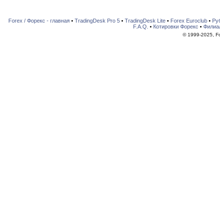
Forex / Форекс - главная
•
TradingDesk Pro 5
•
TradingDesk Lite
•
Forex Euroclub
•
Ру
F.A.Q.
•
Котировки Форекс
•
Филиа
© 1999-2025, For