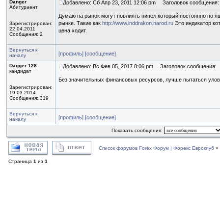
Danger
Добавлено: Сб Апр 23, 2011 12:06 pm
Заголовок сообщения:
Абитуриент
Думаю на рынок могут повлиять пипел который постоянно по ящ
рынке. Такие как
http://www.inddrakon.narod.ru
Это индикатор ко
Зарегистрирован:
22.04.2011
цена ходит.
Сообщения: 2
Вернуться к
[профиль]
[сообщение]
началу
Dagger 128
Добавлено: Вс Фев 05, 2017 8:06 pm
Заголовок сообщения:
кандидат
Без значительных финансовых ресурсов, лучше пытаться улови
Зарегистрирован:
19.03.2014
Сообщения: 319
Вернуться к
[профиль]
[сообщение]
началу
Показать сообщения:
Список форумов Forex Форум | Форекс Евроклуб
»
Страница
1
из
1