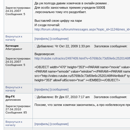
Да уж полгода давим хомячков в онлайн режиме .
Для особо заносчивых премию учредили 5000$
Зарегистрирован:
24.01.2007
.персонально тому кто раздолбает.
Сообщения: 5
Выставляй свою цифру на пари
И сходи почитай:
http://forum.ufolog.ru/forum/messages.aspx?topic_id=1124&mes_id
Вернуться к
[профиль]
[сообщение]
началу
Катющик
Добавлено: Чт Окт 22, 2009 1:33 pm
Заголовок сообщения:
Абитуриент
Видеоверсия:
http://rutube.ru/tracks/2497409.html?v=5769b3c73d59e6c2520146f
Зарегистрирован:
24.01.2007
Сообщения: 5
<OBJECT width="470" height="353"><PARAM name="movie" value="
<PARAM name="wmode" value="window"></PARAM><PARAM name="
src="http://video.rutube.ru/5769b3c73d59e6c2520146ff44e4bdcf" t
height="353" allowFullScreen="true" ></EMBED></OBJECT>
Вернуться к
[профиль]
[сообщение]
началу
Big-FX
Добавлено: Вт Дек 07, 2010 7:17 am
Заголовок сообщения:
дипломник
Похоже, что затем хомячки закончились, а про нобелевскую пр
Зарегистрирован:
27.04.2010
Сообщения: 85
Вернуться к
[профиль]
[сообщение]
началу