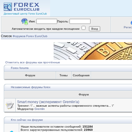
Имя:
Пароль:
Реги
Автоматически входить при каждом посещении
Список
Форумов Forex EuroClub
Отметить все форумы как прочтённые
Forex forums
Форум
Темы
Сообщения
Независимые форумы forex
Форум
Smart money (эксперимент Gremlin'a)
Тренинг: \"... важные аспекты работы современного спекулянта... \"
Модератор
Gremlin
Кто сейчас на форуме
Наши пользователи оставили сообщений:
151184
Всего зарегистрированных пользователей:
23960