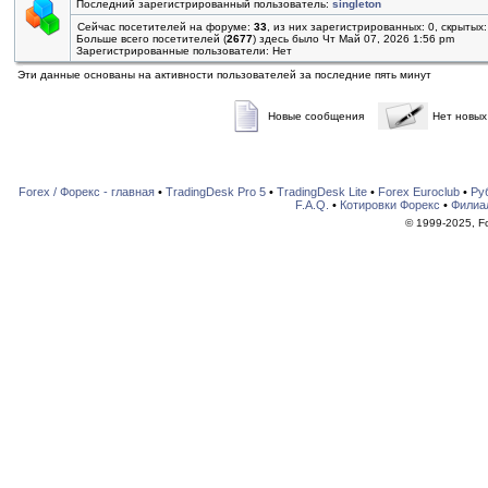
Последний зарегистрированный пользователь:
singleton
Сейчас посетителей на форуме:
33
, из них зарегистрированных: 0, скрытых:
Больше всего посетителей (
2677
) здесь было Чт Май 07, 2026 1:56 pm
Зарегистрированные пользователи: Нет
Эти данные основаны на активности пользователей за последние пять минут
Новые сообщения
Нет новых
Forex / Форекс - главная
•
TradingDesk Pro 5
•
TradingDesk Lite
•
Forex Euroclub
•
Ру
F.A.Q.
•
Котировки Форекс
•
Филиа
© 1999-2025, For