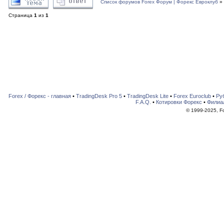
Список форумов Forex Форум | Форекс Евроклуб
»
Страница
1
из
1
Forex / Форекс - главная
•
TradingDesk Pro 5
•
TradingDesk Lite
•
Forex Euroclub
•
Ру
F.A.Q.
•
Котировки Форекс
•
Филиа
© 1999-2025, For