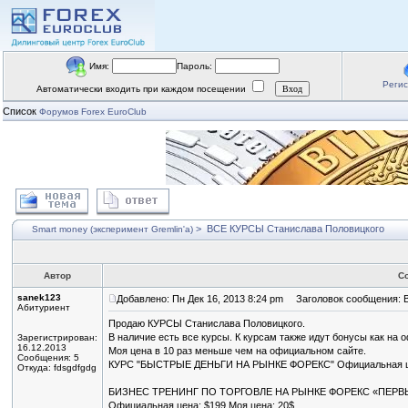
Имя:
Пароль:
Реги
Автоматически входить при каждом посещении
Список
Форумов Forex EuroClub
>
ВСЕ КУРСЫ Станислава Половицкого
Smart money (эксперимент Gremlin'a)
Автор
С
sanek123
Добавлено: Пн Дек 16, 2013 8:24 pm
Заголовок сообщения: 
Абитуриент
Продаю КУРСЫ Станислава Половицкого.
В наличие есть все курсы. К курсам также идут бонусы как на о
Зарегистрирован:
16.12.2013
Моя цена в 10 раз меньше чем на официальном сайте.
Сообщения: 5
КУРС "БЫСТРЫЕ ДЕНЬГИ НА РЫНКЕ ФОРЕКС" Официальная цен
Откуда: fdsgdfgdg
БИЗНЕС ТРЕНИНГ ПО ТОРГОВЛЕ НА РЫНКЕ ФОРЕКС «ПЕРВ
Официальная цена: $199 Моя цена: 20$