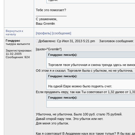
Тебе это помогает?
_________________
С уважением,
Ваш Gremlin
Вернуться к
[профиль]
[сообщение]
началу
Гондурас
Добавлено: Ср Июл 31, 2013 5:21 pm
Заголовок сообщения:
тьерра кальенте
[quote="Gremlin"]
Зарегистрирован:
11.02.2005
Гондурас писал(а):
Сообщения: 924
Торговля твоя убыточная и смена тренда здесь не вино
Об этом я и сказал. Торговля была с убытком, но не убыточна.
Гондурас писал(а):
На одной Евре можно было поднять счет.
Если продавать евру, так как Ты советовал от 1,32 далее от 1,3
Гондурас писал(а):
Убыточна, не убыточна. Было 100 руб. стало 75 рублей.
Давай открой пару тем. Это убыток или нет.
Для меня это убыток.
Как я советовал! В Академии наук все такие тупые? Я бы вас д