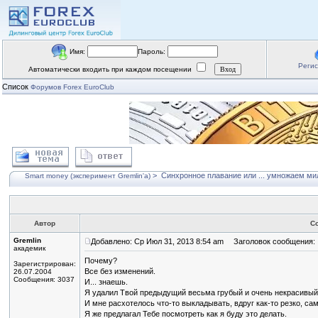
Имя:
Пароль:
Реги
Автоматически входить при каждом посещении
Список
Форумов Forex EuroClub
>
Синхронное плавание или ... умножаем мил
Smart money (эксперимент Gremlin'a)
Автор
С
Gremlin
Добавлено: Ср Июл 31, 2013 8:54 am
Заголовок сообщения:
академик
Почему?
Зарегистрирован:
Все без изменений.
26.07.2004
Сообщения: 3037
И... знаешь.
Я удалил Твой предыдущий весьма грубый и очень некрасивый
И мне расхотелось что-то выкладывать, вдруг как-то резко, сам
Я же предлагал Тебе посмотреть как я буду это делать.