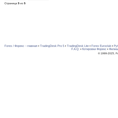
Страница
5
из
5
Forex / Форекс - главная
•
TradingDesk Pro 5
•
TradingDesk Lite
•
Forex Euroclub
•
Ру
F.A.Q.
•
Котировки Форекс
•
Филиа
© 1999-2025, For