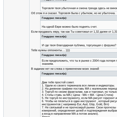
Торговля твоя убыточная и смена тренда здесь не вино
Об этом я и сказал. Торговля была с убытком, но не убыточна.
Гондурас писал(а):
На одной Евре можно было поднять счет.
Если продавать евру, так как Ты советовал от 1,32 далее от 1,3
Гондурас писал(а):
И где твоя благодарная публика, торгующая с форума?
Тебе нужны оппоненты.... ))))
Гондурас писал(а):
Если предположить, что ты в рынке с 2004 года потеря 
знаниям.
В задании нет ни слова о применении моих знаний
Гондурас писал(а):
Дам тебе простой совет.
1. Удали из своего терминала все линии и индикаторы.
2. На дневном графике поставь МА с маленьким периодо
3. Торгуй по своим фракталам, как и торговал, но толь
4. Стопы ставь за МА ( Цена - МА = МА - Цена Стопа)
5. Не торгуй по инструменту, если МА рисует горизонт 
6. Чтобы не пялиться в один инструмент , который рису
инструментов ( например Eur, Aud, Gbp, Gold, Brn)
7. Не связывай и не прогнозируй рынки. Свои прогнозы 
измерений, определения целей и подтверждения выбран
а вход в направлении МА а потом анализ).
Удачи.