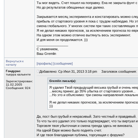
Ты мог видеть. Счет пошел на поправку. Ена не закрыта фунт с
Но до результатов обещанных еще далеко.
Закрывается месяц эксперимента и констатировать можно след
прибыль от стартового уровня я пока с трудом наблюдаю. Но э
смена глобального. У многих систем при таких составляющих 
Я не делал никаких прогнозов, за исключением прогноза по евре 
На одном этом можно отлично вытянуть весь эксперимент.
И для меня он продолжается. )))
_________________
С уважением,
Ваш Gremlin
Вернуться к
[профиль]
[сообщение]
началу
Гондурас
Добавлено: Ср Июл 31, 2013 3:18 pm
Заголовок сообщения:
тьерра кальенте
Gremlin писал(а):
Зарегистрирован:
11.02.2005
Я удалил Твой предыдущий весьма грубый и очень нек
Сообщения: 924
...месяц принес до 35% убытка от стартового уровня...
...Но это и объяснимо: три смены направления локально
Я не делал никаких прогнозов, за исключением прогноза 
)))
Да, пост был грубый и некрасивый. Зато честный и правдивый.
То что ты его удалил это только подтверждает, что ты виртуал и
Торговля твоя убыточная и смена тренда здесь не виновата.
На одной Евре можно было поднять счет.
И где твоя благодарная публика, торгующая с форума?