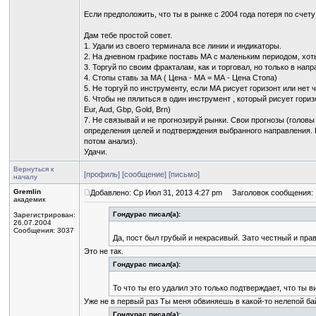
Если предположить, что ты в рынке с 2004 года потеря по счет
Дам тебе простой совет.
1. Удали из своего терминала все линии и индикаторы.
2. На дневном графике поставь МА с маленьким периодом, хоть
3. Торгуй по своим фракталам, как и торговал, но только в нап
4. Стопы ставь за МА ( Цена - МА = МА - Цена Стопа)
5. Не торгуй по инструменту, если МА рисует горизонт или нет 
6. Чтобы не пялиться в один инструмент , который рисует гори
Eur, Aud, Gbp, Gold, Brn)
7. Не связывай и не прогнозируй рынки. Свои прогнозы (головы 
определения целей и подтверждения выбранного направления. Б
потом анализ).
Удачи.
Вернуться к
[профиль]
[сообщение]
[письмо]
началу
Gremlin
Добавлено: Ср Июл 31, 2013 4:27 pm
Заголовок сообщения:
академик
Гондурас писал(а):
Зарегистрирован:
26.07.2004
Сообщения: 3037
Да, пост был грубый и некрасивый. Зато честный и пра
Это не так.
Гондурас писал(а):
То что ты его удалил это только подтверждает, что ты в
Уже не в первый раз Ты меня обвиняешь в какой-то нелепой ба
Гондурас писал(а):