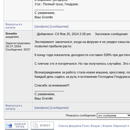
З.Ы.: Полный трэш, Гондурас.
_________________
С уважением,
Ваш Gremlin
Вернуться к
[профиль]
[сообщение]
началу
Gremlin
Добавлено: Сб Янв 25, 2014 2:28 pm
Заголовок сообщения:
академик
Эксперимент закончился, когда на форуме я не увидел смысла 
Зарегистрирован:
позволил прибыли расти.
26.07.2004
Сообщения: 3037
К концу года показатель доходности составил 328% при достиг
С плечом это я погорячился. Но так получилось случайно. Это 
Вознаграждением за работу стала новая машина, кроссовер, по
Каждый день садясь за руль я вспоминаю Господина Гондураса
Спасибо за внимание!!!
_________________
С уважением,
Ваш Gremlin
Вернуться к
[профиль]
[сообщение]
началу
Показать сообщения:
Список форумов Forex Форум | Форекс Евроклуб
»