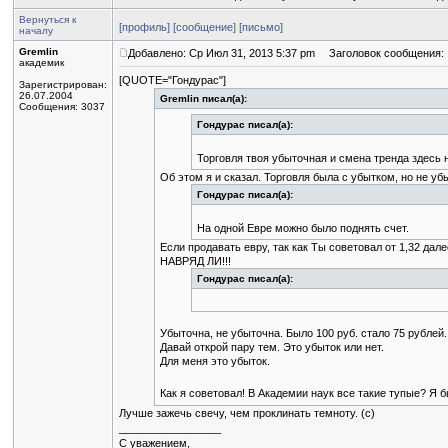
Вернуться к
[профиль]
[сообщение]
[письмо]
началу
Gremlin
Добавлено: Ср Июл 31, 2013 5:37 pm
Заголовок сообщения:
академик
[QUOTE="Гондурас"]
Зарегистрирован:
26.07.2004
Gremlin писал(а):
Сообщения: 3037
Гондурас писал(а):
Торговля твоя убыточная и смена тренда здесь 
Об этом я и сказал. Торговля была с убытком, но не уб
Гондурас писал(а):
На одной Евре можно было поднять счет.
Если продавать евру, так как Ты советовал от 1,32 дале
НАВРЯД ЛИ!!!
Гондурас писал(а):
Убыточна, не убыточна. Было 100 руб. стало 75 рублей.
Давай открой пару тем. Это убыток или нет.
Для меня это убыток.
Как я советовал! В Академии наук все такие тупые? Я 
Лучше зажечь свечу, чем проклинать темноту. (с)
_________________
С уважением,