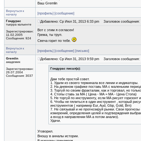
Ваш Gremlin
Вернуться к
[профиль]
[сообщение]
началу
Гондурас
Добавлено: Ср Июл 31, 2013 6:33 pm
Заголовок сообщения:
тьерра кальенте
Вот с этим я согласен!
Зарегистрирован:
Грема, ты труп.
11.02.2005
Сообщения: 924
Свеча горит по тебе.
Вернуться к
[профиль]
[сообщение]
[письмо]
началу
Gremlin
Добавлено: Ср Июл 31, 2013 9:59 pm
Заголовок сообщения:
академик
Гондурас писал(а):
Зарегистрирован:
26.07.2004
Сообщения: 3037
Дам тебе простой совет.
1. Удали из своего терминала все линии и индикаторы.
2. На дневном графике поставь МА с маленьким периодо
3. Торгуй по своим фракталам, как и торговал, но толь
4. Стопы ставь за МА ( Цена - МА = МА - Цена Стопа)
5. Не торгуй по инструменту, если МА рисует горизонт 
6. Чтобы не пялиться в один инструмент , который рису
инструментов ( например Eur, Aud, Gbp, Gold, Brn)
7. Не связывай и не прогнозируй рынки. Свои прогнозы 
измерений, определения целей и подтверждения выбран
а вход в направлении МА а потом анализ).
Удачи.
Уговорил.
Вношу в анналы истории.
В маразмы трендеров.