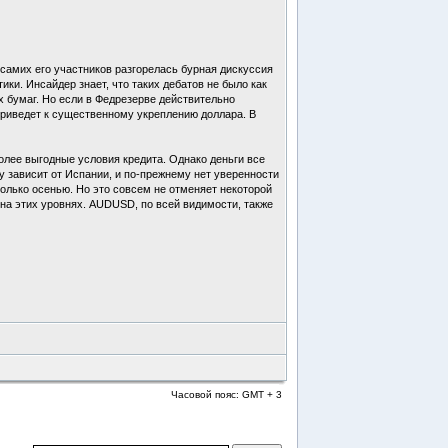
амих его участников разгорелась бурная дискуссия
ки. Инсайдер знает, что таких дебатов не было как
х бумаг. Но если в Федрезерве действительно
приведет к существенному укреплению доллара. В
олее выгодные условия кредита. Однако деньги все
у зависит от Испании, и по-прежнему нет уверенности
только осенью. Но это совсем не отменяет некоторой
на этих уровнях. AUDUSD, по всей видимости, также
Часовой пояс: GMT + 3