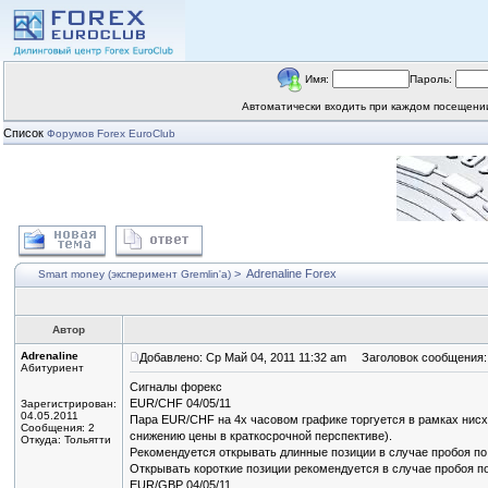
Имя:
Пароль:
Автоматически входить при каждом посещен
Список
Форумов Forex EuroClub
>
Adrenaline Forex
Smart money (эксперимент Gremlin'a)
Автор
Adrenaline
Добавлено: Ср Май 04, 2011 11:32 am
Заголовок сообщения: A
Абитуриент
Сигналы форекс
EUR/CHF 04/05/11
Зарегистрирован:
04.05.2011
Пара EUR/СHF на 4х часовом графике торгуется в рамках нисхо
Сообщения: 2
снижению цены в краткосрочной перспективе).
Откуда: Тольятти
Рекомендуется открывать длинные позиции в случае пробоя по 
Открывать короткие позиции рекомендуется в случае пробоя по 
EUR/GBP 04/05/11