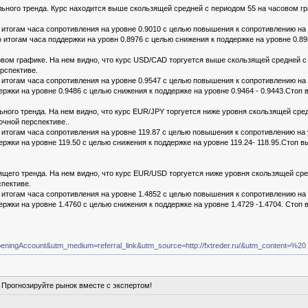
ьного тренда. Курс находится выше скользящей средней с периодом 55 на часовом гр
итогам часа сопротивления на уровне 0.9010 с целью повышения к сопротивлению на у
 итогам часа поддержки на уровн 0.8976 с целью снижения к поддержке на уровне 0.89
вом графике. На нем видно, что курс USD/CAD торгуется выше скользящей средней с 
рспективе.
итогам часа сопротивления на уровне 0.9547 с целью повышения к сопротивлению на у
ржки на уровне 0.9486 с целью снижения к поддержке на уровне 0.9464 - 0.9443.Стоп 
ного тренда. На нем видно, что курс EUR/JPY торгуется ниже уровня скользящей сре
очной перспективе..
итогам часа сопротивления на уровне 119.87 с целью повышения к сопротивлению на у
ржки на уровне 119.50 с целью снижения к поддержке на уровне 119.24- 118.95.Стоп в
щего тренда. На нем видно, что курс EUR/USD торгуется ниже уровня скользящей сре
спективе.
итогам часа сопротивления на уровне 1.4852 с целью повышения к сопротивлению на у
ржки на уровне 1.4760 с целью снижения к поддержке на уровне 1.4729 -1.4704. Стоп 
eningAccount&utm_medium=referral_link&utm_source=http://fxtreder.ru/&utm_content=%20
Прогнозируйте рынок вместе с экспертом!