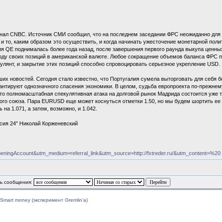
ал CNBC. Источник СМИ сообщил, что на последнем заседании ФРС неожиданно для с
 то, каким образом это осуществить, и когда начинать ужесточение монетарной полити
ия QE поднималась более года назад, после завершения первого раунда выкупа ценны
оводу своих позиций в американской валюте. Любое сокращение объемов баланса ФРС 
улянт, и закрытие этих позиций способно спровоцировать серьезное укрепление USD.
их новостей. Сегодня стало известно, что Португалия сумела выторговать для себя б
антируют однозначного спасения экономики. В целом, судьба европроекта по-прежнем
что полномасштабная спекулятивная атака на долговой рынок Мадрида состоится уже 
ого союза. Пара EURUSD еще может коснуться отметки 1.50, но мы будем шортить ее 
на 1.071, а затем, возможно, и 1.042.
сия 24" Николай Корженевский
eningAccount&utm_medium=referral_link&utm_source=http://fxtreder.ru/&utm_content=%20
ь сообщения:
Smart money (эксперимент Gremlin'a)