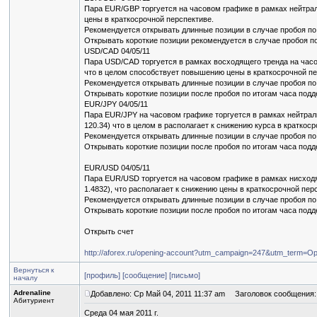
Пара EUR/GBP торгуется на часовом графике в рамках нейтрал
цены в краткосрочной перспективе.
Рекомендуется открывать длинные позиции в случае пробоя по 
Открывать короткие позиции рекомендуется в случае пробоя по
USD/CAD 04/05/11
Пара USD/CAD торгуется в рамках восходящего тренда на часо
что в целом способствует повышению цены в краткосрочной пе
Рекомендуется открывать длинные позиции в случае пробоя по 
Открывать короткие позиции после пробоя по итогам часа подде
EUR/JPY 04/05/11
Пара EUR/JPY на часовом графике торгуется в рамках нейтраль
120.34) что в целом в располагает к снижению курса в краткоср
Рекомендуется открывать длинные позиции в случае пробоя по 
Открывать короткие позиции после пробоя по итогам часа подде
EUR/USD 04/05/11
Пара EUR/USD торгуется на часовом графике в рамках нисходя
1.4832), что располагает к снижению цены в краткосрочной пер
Рекомендуется открывать длинные позиции в случае пробоя по 
Открывать короткие позиции после пробоя по итогам часа подде
Открыть счет
http://aforex.ru/opening-account?utm_campaign=247&utm_term=Op
Вернуться к
[профиль]
[сообщение]
[письмо]
началу
Adrenaline
Добавлено: Ср Май 04, 2011 11:37 am
Заголовок сообщения: 
Абитуриент
Среда 04 мая 2011 г.