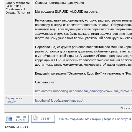
Совсем неожиданная дискуссия
Зарегистрирован:
04.05.2011
Сообщения: 2
Мы продаем EURUSD, AUDUSD на росте.
Откуда: Тольятти
Рынок ошарашен информацией, которую распространил телекан
по поводу выхода из количественного смягчения. Обсуждалось и
минимум год. В последний раз столь серьезно тема свертыван
задумались о том, как быть дальше, стоит задуматься и по п
шорте по нему уже стоит всякий уважающий себя крупный спек
Параллельно, из других регионов появляется все меньше хорош
равно остаются для страны дорогими, а объемы средств не гар
в устойчивости этой страны. Аналитики AForex предполагают, 
коррекции в EUR на опасениях относительно состояния валютн
достиг локальных максимумов; котировки этой пары нацелились 
Ведущий программы "Экономика. Курс Дня" на телеканале "Рос
Открыть счет
http://aforex.ru/opening-account?utm_campaign=247&utm_term=Op
Вернуться к
[профиль]
[сообщение]
[письмо]
началу
Показат
Список форумов Forex Форум | Форекс Евроклуб
»
Страница
1
из
1