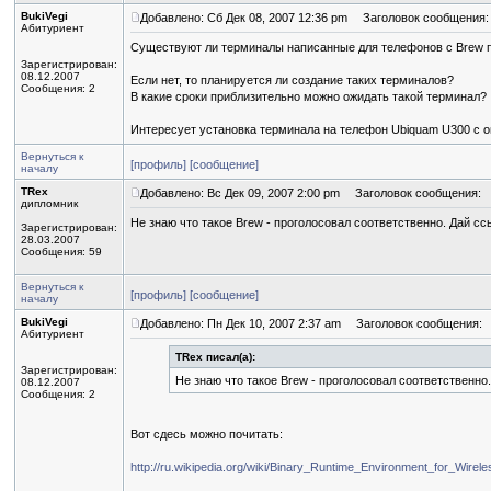
BukiVegi
Добавлено: Сб Дек 08, 2007 12:36 pm
Заголовок сообщения: 
Абитуриент
Существуют ли терминалы написанные для телефонов с Brew
Зарегистрирован:
08.12.2007
Если нет, то планируется ли создание таких терминалов?
Сообщения: 2
В какие сроки приблизительно можно ожидать такой терминал?
Интересует установка терминала на телефон Ubiquam U300 с оп
Вернуться к
[профиль]
[сообщение]
началу
TRex
Добавлено: Вс Дек 09, 2007 2:00 pm
Заголовок сообщения:
дипломник
Не знаю что такое Brew - проголосовал соответственно. Дай сс
Зарегистрирован:
28.03.2007
Сообщения: 59
Вернуться к
[профиль]
[сообщение]
началу
BukiVegi
Добавлено: Пн Дек 10, 2007 2:37 am
Заголовок сообщения:
Абитуриент
TRex писал(а):
Зарегистрирован:
Не знаю что такое Brew - проголосовал соответственно
08.12.2007
Сообщения: 2
Вот сдесь можно почитать:
http://ru.wikipedia.org/wiki/Binary_Runtime_Environment_for_Wirele