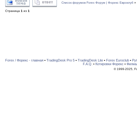
Список форумов Forex Форум | Форекс Евроклуб
»
Страница
1
из
1
Forex / Форекс - главная
•
TradingDesk Pro 5
•
TradingDesk Lite
•
Forex Euroclub
•
Ру
F.A.Q.
•
Котировки Форекс
•
Филиа
© 1999-2025, For