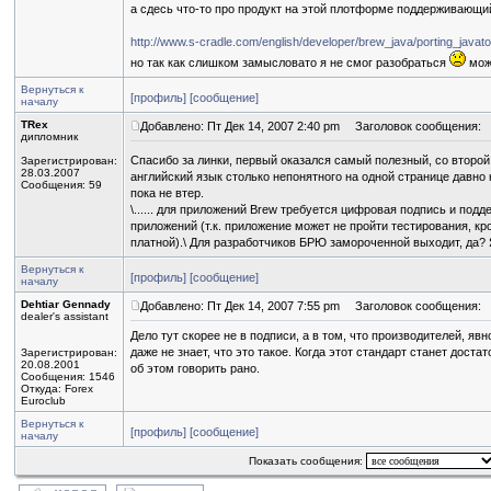
а сдесь что-то про продукт на этой плотформе поддерживающи
http://www.s-cradle.com/english/developer/brew_java/porting_javato
но так как слишком замысловато я не смог разобраться
може
Вернуться к
[профиль]
[сообщение]
началу
TRex
Добавлено: Пт Дек 14, 2007 2:40 pm
Заголовок сообщения:
дипломник
Спасибо за линки, первый оказался самый полезный, со второ
Зарегистрирован:
28.03.2007
английский язык столько непонятного на одной странице давно 
Сообщения: 59
пока не втер.
\...... для приложений Brew требуется цифровая подпись и под
приложений (т.к. приложение может не пройти тестирования, к
платной).\ Для разработчиков БРЮ замороченной выходит, да?
Вернуться к
[профиль]
[сообщение]
началу
Dehtiar Gennady
Добавлено: Пт Дек 14, 2007 7:55 pm
Заголовок сообщения:
dealer's assistant
Дело тут скорее не в подписи, а в том, что производителей, 
даже не знает, что это такое. Когда этот стандарт станет дос
Зарегистрирован:
20.08.2001
об этом говорить рано.
Сообщения: 1546
Откуда: Forex
Euroclub
Вернуться к
[профиль]
[сообщение]
началу
Показать сообщения: