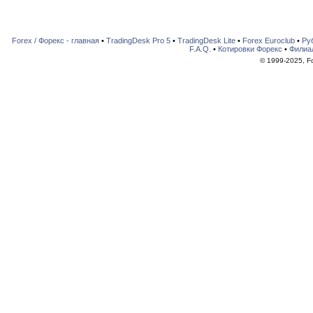
Forex / Форекс - главная
•
TradingDesk Pro 5
•
TradingDesk Lite
•
Forex Euroclub
•
Ру
F.A.Q.
•
Котировки Форекс
•
Филиа
© 1999-2025, For