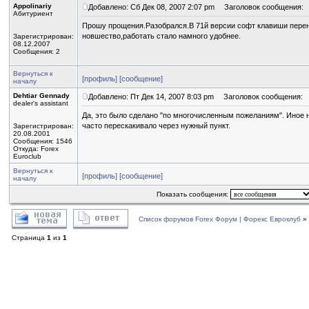
Appolinariy
Добавлено: Сб Дек 08, 2007 2:07 pm
Заголовок сообщения:
Абитуриент
Прошу прощения.Разобрался.В 71й версии софт клавиши перене
новшество,работать стало намного удобнее.
Зарегистрирован:
08.12.2007
Сообщения: 2
Вернуться к
[профиль]
[сообщение]
началу
Dehtiar Gennady
Добавлено: Пт Дек 14, 2007 8:03 pm
Заголовок сообщения:
dealer's assistant
Да, это было сделано "по многочисленным пожеланиям". Иное н
часто перескакивало через нужный пункт.
Зарегистрирован:
20.08.2001
Сообщения: 1546
Откуда: Forex
Euroclub
Вернуться к
[профиль]
[сообщение]
началу
Показать сообщения:
Список форумов Forex Форум | Форекс Евроклуб
»
Страница
1
из
1