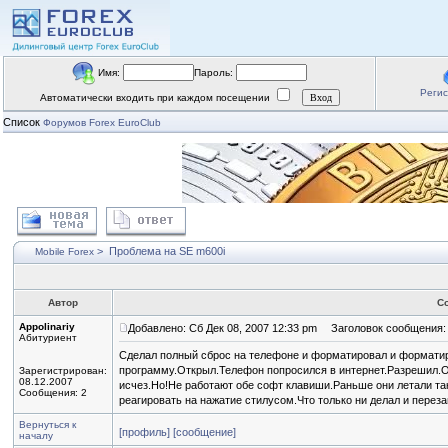
Имя:
Пароль:
Реги
Автоматически входить при каждом посещении
Список
Форумов Forex EuroClub
>
Проблема на SE m600i
Mobile Forex
Автор
С
Appolinariy
Добавлено: Сб Дек 08, 2007 12:33 pm
Заголовок сообщения: 
Абитуриент
Сделал полный сброс на телефоне и форматировал и форматир
программу.Открыл.Телефон попросился в интернет.Разрешил.О
Зарегистрирован:
08.12.2007
исчез.Но!Не работают обе софт клавиши.Раньше они летали та
Сообщения: 2
реагировать на нажатие стилусом.Что только ни делал и переза
Вернуться к
[профиль]
[сообщение]
началу