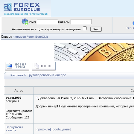
Имя:
Пароль:
Реги
Автоматически входить при каждом посещении
Список
Форумов Forex EuroClub
>
Грузоперевозки в Днепре
Реклама
Автор
С
trader2006
Добавлено: Чт Июл 03, 2025 6:21 am
Заголовок сообщения: Г
аспирант
Добрый вечер! Подскажите проверенные компании, которые дел
Зарегистрирован:
13.10.2006
Сообщения: 129
Вернуться к
[профиль]
[сообщение]
началу