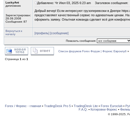
LuckyAnt
Добавлено: Чт Июл 03, 2025 6:23 am
Заголовок сообщения:
дипломник
Добрый вечер! Если интересуют грузоперевозки в Днепре https:
предоставляют качественный сервис по адекватным ценам. На 
Зарегистрирован:
28.09.2008
оформить заявку. Опытная команда сделает всё для комфортно
Сообщения: 87
Вернуться к
[профиль]
[сообщение]
началу
Показать сообщения:
Список форумов Forex Форум | Форекс Евроклуб
»
Страница
1
из
1
Forex / Форекс - главная
•
TradingDesk Pro 5
•
TradingDesk Lite
•
Forex Euroclub
•
Ру
F.A.Q.
•
Котировки Форекс
•
Филиа
© 1999-2025, For