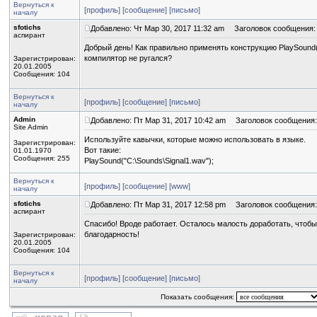
Вернуться к
[профиль]
[сообщение]
[письмо]
началу
sfotichs
Добавлено: Чт Мар 30, 2017 11:32 am
Заголовок сообщения:
аспирант
Добрый день! Как правильно применять конструкцию PlaySound(
компилятор не ругался?
Зарегистрирован:
20.01.2005
Сообщения: 104
Вернуться к
[профиль]
[сообщение]
[письмо]
началу
Admin
Добавлено: Пт Мар 31, 2017 10:42 am
Заголовок сообщения:
Site Admin
Используйте кавычки, которые можно использовать в языке.
Зарегистрирован:
Вот такие:
01.01.1970
Сообщения: 255
PlaySound("C:\Sounds\Signal1.wav");
Вернуться к
[профиль]
[сообщение]
[www]
началу
sfotichs
Добавлено: Пт Мар 31, 2017 12:58 pm
Заголовок сообщения:
аспирант
Спасибо! Вроде работает. Осталось малость доработать, чтобы
благодарность!
Зарегистрирован:
20.01.2005
Сообщения: 104
Вернуться к
[профиль]
[сообщение]
[письмо]
началу
Показать сообщения: