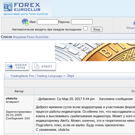
Имя:
Пароль:
Реги
Автоматически входить при каждом посещении
Список
Форумов Forex EuroClub
>
Звук
TradingDesk Pro / Trading Language
Автор
С
sfotichs
Добавлено: Ср Мар 29, 2017 5:44 pm
Заголовок сообщения: 
аспирант
Доброго времени суток всем модераторам и участникам форума
прцессе работы индикаторов. Особенно тех, что насоздавали с
Зарегистрирован:
20.01.2005
компа и выслеживать срабатывание индикатора. Может у кого-ни
Сообщения: 104
индикаторному Alert'у. Может, конечно, это и теоретически не
Подсобите, плиз, если не жалко. Буду очень признателен.
С уважением, sfotichs