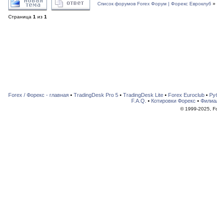
Список форумов Forex Форум | Форекс Евроклуб
»
Страница
1
из
1
Forex / Форекс - главная
•
TradingDesk Pro 5
•
TradingDesk Lite
•
Forex Euroclub
•
Ру
F.A.Q.
•
Котировки Форекс
•
Филиа
© 1999-2025, For