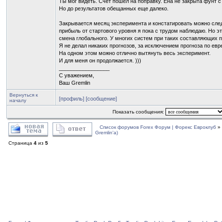
Ты мог видеть. Счет пошел на поправку. Ена не закрыта фунт с
Но до результатов обещанных еще далеко.
Закрывается месяц эксперимента и констатировать можно след
прибыль от стартового уровня я пока с трудом наблюдаю. Но э
смена глобального. У многих систем при таких составляющих 
Я не делал никаких прогнозов, за исключением прогноза по евре 
На одном этом можно отлично вытянуть весь эксперимент.
И для меня он продолжается. )))
_________________
С уважением,
Ваш Gremlin
Вернуться к
[профиль]
[сообщение]
началу
Показать сообщения:
Список форумов Forex Форум | Форекс Евроклуб
»
Gremlin'a)
Страница
4
из
5