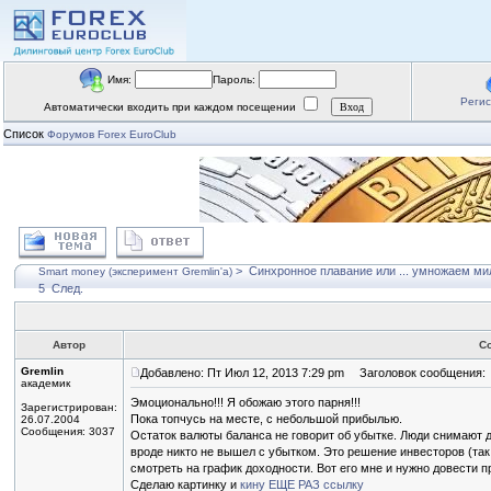
Имя:
Пароль:
Реги
Автоматически входить при каждом посещении
Список
Форумов Forex EuroClub
>
Синхронное плавание или ... умножаем мил
Smart money (эксперимент Gremlin'a)
5
След.
Автор
С
Gremlin
Добавлено: Пт Июл 12, 2013 7:29 pm
Заголовок сообщения:
академик
Эмоционально!!! Я обожаю этого парня!!!
Зарегистрирован:
Пока топчусь на месте, с небольшой прибылью.
26.07.2004
Сообщения: 3037
Остаток валюты баланса не говорит об убытке. Люди снимают де
вроде никто не вышел с убытком. Это решение инвесторов (та
смотреть на график доходности. Вот его мне и нужно довести п
Сделаю картинку и
кину ЕЩЕ РАЗ ссылку