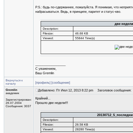
P.S.: будь по-сдержаннее, пожалуйста. Я понимаю, что неприят
набрасываться. Ведь, в принципе, паритет и статус-кво.
две недел
Description:
Filesize:
46.68 KB
Viewed:
55844 Time(s)
_________________
С уважением,
Ваш Gremlin
Вернуться к
[профиль]
[сообщение]
началу
Gremlin
Добавлено: Пт Июл 12, 2013 8:22 pm
Заголовок сообщения:
академик
Крайний...
Зарегистрирован:
Прошло две недели!!!
26.07.2004
Сообщения: 3037
20130712_5_последни
Description:
Filesize:
26.58 KB
Viewed:
28280 Time(s)