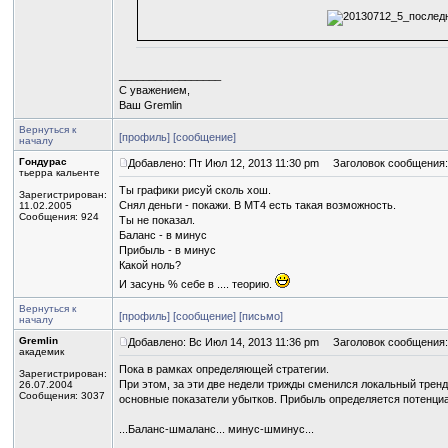
_________________
С уважением,
Ваш Gremlin
Вернуться к
[профиль]
[сообщение]
началу
Гондурас
Добавлено: Пт Июл 12, 2013 11:30 pm
Заголовок сообщения:
тьерра кальенте
Ты графики рисуй сколь хош.
Зарегистрирован:
Снял деньги - покажи. В МТ4 есть такая возможность.
11.02.2005
Сообщения: 924
Ты не показал.
Баланс - в минус
Прибыль - в минус
Какой ноль?
И засунь % себе в .... теорию.
Вернуться к
[профиль]
[сообщение]
[письмо]
началу
Gremlin
Добавлено: Вс Июл 14, 2013 11:36 pm
Заголовок сообщения:
академик
Пока в рамках определяющей стратегии.
Зарегистрирован:
При этом, за эти две недели трижды сменился локальный трен
26.07.2004
Сообщения: 3037
основные показатели убытков. Прибыль определяется потенциа
...Баланс-шмаланс... минус-шминус...