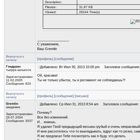
Description:
Filesize:
31.87 KB
Viewed:
28244 Time(s)
_________________
С уважением,
Ваш Gremlin
Вернуться к
[профиль]
[сообщение]
началу
Гондурас
Добавлено: Вт Июл 30, 2013 10:00 pm
Заголовок сообщения:
тьерра кальенте
Ой, красава!
Зарегистрирован:
Ты не только убыток, ты и регламент не соблюдаешь?!
11.02.2005
Сообщения: 924
Вернуться к
[профиль]
[сообщение]
[письмо]
началу
Gremlin
Добавлено: Ср Июл 31, 2013 8:54 am
Заголовок сообщения:
академик
Почему?
Зарегистрирован:
Все без изменений.
26.07.2004
Сообщения: 3037
И... знаешь.
Я удалил Твой предыдущий весьма грубый и очень некрасивый
И мне расхотелось что-то выкладывать, вдруг как-то резко, сам
Я же предлагал Тебе посмотреть как я буду это делать.