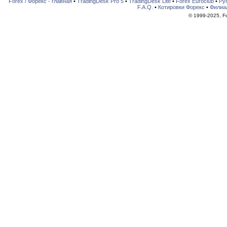
Forex / Форекс - главная
•
TradingDesk Pro 5
•
TradingDesk Lite
•
Forex Euroclub
•
Ру
F.A.Q.
•
Котировки Форекс
•
Филиа
© 1999-2025, For